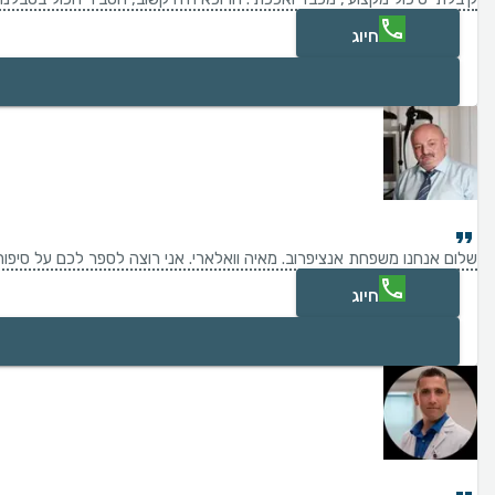
חיוג
שלום אנחנו משפחת אנציפרוב. מאיה וואלארי. אני רוצה לספר לכם על סיפור של חיים. ובאותו רגע להודיע מכל לשון של תודות על הרופא מקופת חולים כללית וגם רופא של אסף הרופא ד"ר יורי ברחמן. הסיפור הוא כזה שכמעט לפני שנה וחצי בעלי הגיע לאסף
חיוג