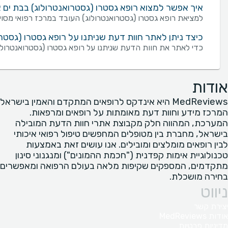
איך אפשר למצוא רופא גסטרו (גסטרואנטרולוג) בבת ים 
למציאת רופא גסטרו (גסטרואנטרולוג) העובד במרכז רפואי מסוים
כיצד ניתן לאתר חוות דעת שניתנו על רופא גסטרו (גסטרו
כדי לאתר את חוות הדעת שניתנו על רופא גסטרו (גסטרואנטרולו
אודות
MedReviews היא אינדקס לרופאים המתקדם והאמין בישראל
המרכז מידע וחוות דעת מאומתות על רופאים ומרפאות.
המערכת, המהווה חלק מקבוצת אתרי חוות הדעת המובילה
בישראל, מחברת בין מטופלים המחפשים טיפול רפואי איכותי
לבין רופאים מומלצים ומובילים. אנו עושים זאת באמצעות
טכנולוגיית אימות קפדנית ("חכמת ההמונים") ומנגנוני סינון
מתקדמים, המספקים שקיפות מלאה בעולם הרפואה ומאפשרים
בחירה מושכלת.
ניווט
יצירת קשר
אודות MedReviews
מדיניות פרטיות