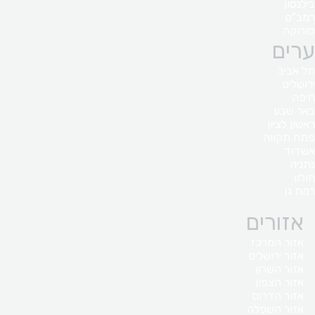
בילנסון
רמב"ם
סורוקה
ערים
תל אביב
ירושלים
חיפה
באר שבע
ראשון לציון
פתח תקווה
אשדוד
נתניה
חולון
רמת גן
אזורים
אזור המרכז
אזור ירושלים
אזור השרון
אזור הצפון
אזור הדרום
אזור השפלה