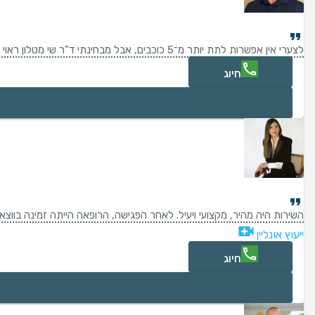
לצערי אין אפשרות לתת יותר מ־5 כוכבים, אבל מבחינתי ד”ר שי מטלון ראוי ל־10. נפגשתי איתו בזום בזמן שהייתי מאושפזת בבית חולים ציבורי, ללא אבחנה ברורה ובמצב של חוסר ודאות גדול. כבר במהלך הדקות הראשונות של הפגישה הוא הצליח לזהות את מקור הבעיה בצורה מדויקת, אבחנה שהתבררה בהמשך כנכונה לחלוטין. לאחר שעיין בבדיקות שביצעתי בבית החולים, הוא הנחה אותי להתעקש שלא להשתחרר לפני שאעבור הליך דחוף שהיה הכרחי עבורי – החלטה שחסכה לי שבועות נוספים של סבל והחמרה במצב. מעבר למקצועיות, לידע הרחב וליכולת האבחון המרשימה שלו, ד”ר מטלון הוא קודם כל אדם יוצא דופן. מעולם לא זכיתי ליחס כזה מרופא. הוא ליווה ומלווה אותי לאורך כל התהליך של הטיפול והסרת כיס המרה, וגם זמן רב לאחר מכן המשיך להיות זמין, קשוב ואכפתי. הוא והמזכירה המדהימה שלו היו זמינים עבורי גם בשעות לא שגרתיות, ידעו להרגיע, להסביר בסבלנות ולתת תחושת ביטחון אמיתית. בנוסף, הוא הפנה אותי לאנשי מקצוע מצוינים נוספים כשהיה בכך צורך. האמון שלי בו מוחלט, משום שהוא הוכיח את עצמו פעם אחר פעם. הלוואי שד״ר מטלון היה רופא לכל תחום. אם אתם מתלבטים למי לפנות – תחסכו לעצמכם זמן, דאגות וסבל, וקבעו תור לד”ר מטלון. קשה לי להאמין שתמצאו רופא טוב ממנו.
חיוג
השירות היה מהיר, מקצועי ויעיל. לאחר הפגישה, הרופאה הייתה זמינה בווצאפ
ייעוץ אונליין
חיוג