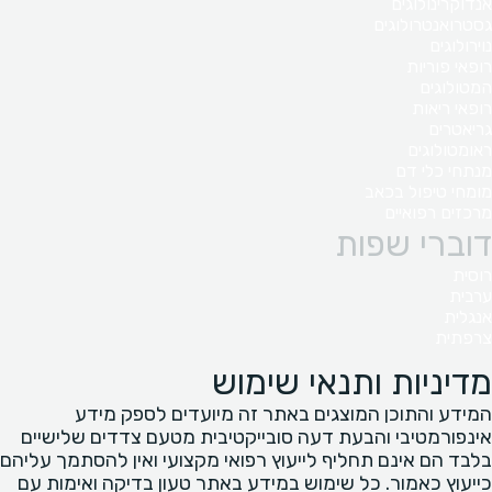
אנדוקרינולוגים
גסטרואנטרולוגים
נוירולוגים
רופאי פוריות
המטולוגים
רופאי ריאות
גריאטרים
ראומטולוגים
מנתחי כלי דם
מומחי טיפול בכאב
מרכזים רפואיים
דוברי שפות
רוסית
ערבית
אנגלית
צרפתית
מדיניות ותנאי שימוש
המידע והתוכן המוצגים באתר זה מיועדים לספק מידע
אינפורמטיבי והבעת דעה סובייקטיבית מטעם צדדים שלישיים
בלבד הם אינם תחליף לייעוץ רפואי מקצועי ואין להסתמך עליהם
כייעוץ כאמור. כל שימוש במידע באתר טעון בדיקה ואימות עם