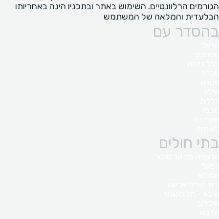
הגורמים הרלוונטיים. השימוש באתר ובתכניו הינה באחריותו
הבלעדית והמלאה של המשתמש
בהסדר עם
הראל
הפניקס
כלל ביטוח
מגדל
מנורה
איילון
כללית
מכבי
מאוחדת
לאומית
בתי חולים
הרצליה מדיקל סנטר
רפאל
אסותא
בית חולים אלישע
שיבא - תל השומר
איכילוב
הדסה