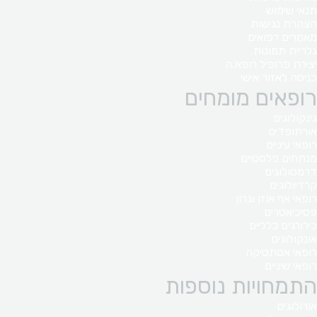
תנאי שימוש
הצהרת נגישות
מאמרים רפואים
גלריית תמונות
יצירת פרופיל רופא.ה
כניסה לאזור אישי
רופאים מומחים
גינקולוגים
אורתופדים
רופאי עיניים
מנתחים פלסטיים
דרמטולוגים
קרדיולוגים
רופאי אף אוזן וגרון
פסיכיאטרים
כירורגים כלליים
אונקולוגים
רופאי אסתטיקה
רופאי שיניים
התמחויות נוספות
אורולוגים