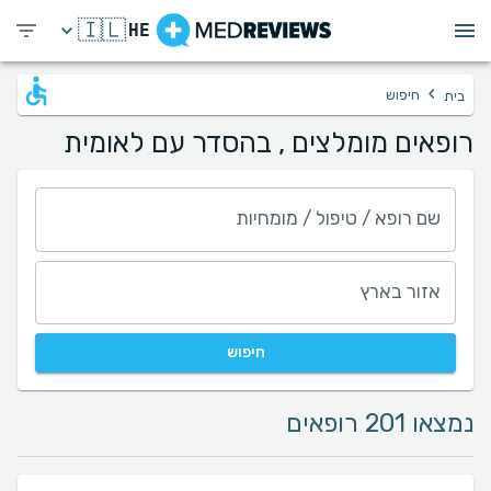
🇮🇱
HE
›
חיפוש
בית
רופאים מומלצים , בהסדר עם לאומית
שם רופא / טיפול / מומחיות
אזור בארץ
חיפוש
נמצאו 201 רופאים