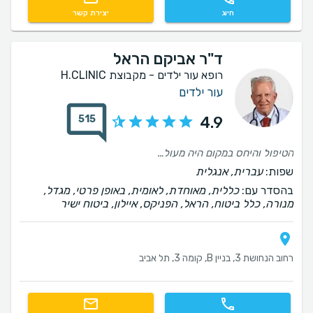
חיוג
יצירת קשר
ד"ר אביקם הראל
רופא עור ילדים - מקבוצת H.CLINIC
עור ילדים
515
4.9
הטיפול והיחס במקום היה מעולה אבל בשיחה המקדימה קיבלתי אינפורמציה שגויה לגבי ההחזר שאקבל מהביטוח ורק על סמך זה קבעתי את התור, כשבפועל במקום עצמו נאמר לי שאני לא יכולה לקבל את ההחזר כפי שאמרו לי טרם הטיפול אשמח למענה
שפות:
עברית, אנגלית
בהסדר עם:
כללית, מאוחדת, לאומית, באופן פרטי, מגדל,
מנורה, כלל ביטוח, הראל, הפניקס, איילון, ביטוח ישיר
רחוב הנחושת 3, בניין B, קומה 3, תל אביב