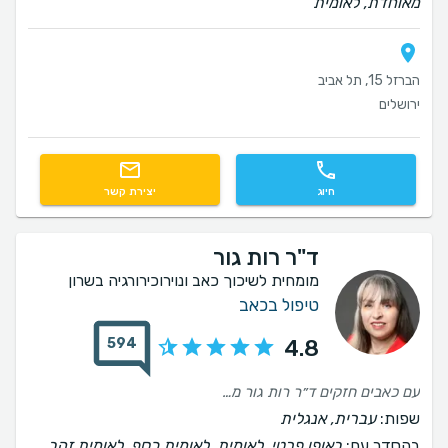
מאוחדת, לאומית
הברזל 15, תל אביב
ירושלים
חיוג
יצירת קשר
ד"ר רות גור
מומחית לשיכוך כאב ונוירוכירורגיה בשרון
טיפול בכאב
594
4.8
עם כאבים חזקים ד״ר רות גור מקצועית, מרגיעה, דואגת ונותנת מענה גם כששאר הרופאים כבר ויתרו. מומלצת בחום
שפות:
עברית, אנגלית
בהסדר עם:
באופן פרטי, לאומית, לאומית כסף, לאומית זהב,