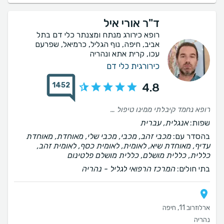
ד"ר אורי איל
רופא כירורג מנתח ומצנתר כלי דם בתל
אביב, חיפה, נוף הגליל, כרמיאל, שפרעם
עכו, קרית אתא ונהריה
כירורגית כלי דם
1452
4.8
רופא נחמד קיבלתי ממינו טיפול מסור מאוד ולענין ממליץ עליו מאוד
שפות:
אנגלית, עברית
בהסדר עם:
מכבי זהב, מכבי, מכבי שלי, מאוחדת, מאוחדת
עדיף, מאוחדת שיא, לאומית, לאומית כסף, לאומית זהב,
כללית, כללית מושלם, כללית מושלם פלטינום
בתי חולים:
המרכז הרפואי לגליל - נהריה
ארלוזרוב 11, חיפה
נהריה