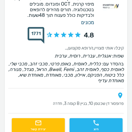
מיפוי קרנית, OCT ופונדוס. מובילים
בטכנולוגיה. תורים מהירים לרופאים
ולבדיקות כולל פענוח תוך 48שעות.
מכונים
1771
4.8
קיבלו אותי מצויין,הרופא מקצוען אמיתי, יחס מעולה,נתן לי תשובות מספקות ,על כל מה ששאלתי ,ויצאתי מאוד מרוצה .👌
שפות:
אנגלית, עברית, רוסית, ערבית
בהסדר עם:
כללית, לאומית, באופן פרטי, מכבי זהב, מכבי שלי,
לאומית כסף, לאומית זהב, Bwell, Femi, הראל, מגדל, מנורה,
כלל ביטוח, הפניקס, איילון, מכבי, מאוחדת, מאוחדת שיא,
מאוחדת עדיף
פרופסור דן שכטמן 10, בניין B קומה 3, חדרה
חיוג
יצירת קשר