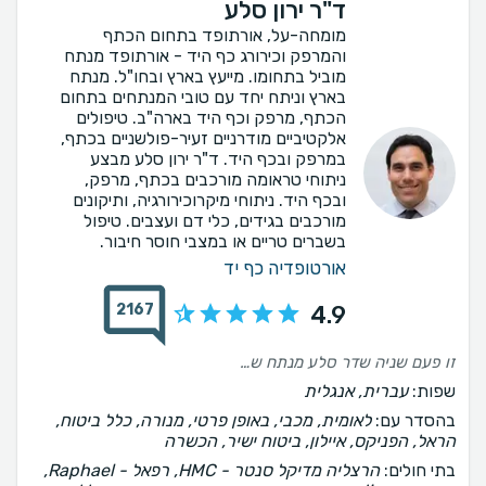
ד"ר ירון סלע
מומחה-על, אורתופד בתחום הכתף
והמרפק וכירורג כף היד - אורתופד מנתח
מוביל בתחומו. מייעץ בארץ ובחו"ל. מנתח
בארץ וניתח יחד עם טובי המנתחים בתחום
הכתף, מרפק וכף היד בארה"ב. טיפולים
אלקטיביים מודרניים זעיר-פולשניים בכתף,
במרפק ובכף היד. ד"ר ירון סלע מבצע
ניתוחי טראומה מורכבים בכתף, מרפק,
ובכף היד. ניתוחי מיקרוכירורגיה, ותיקונים
מורכבים בגידים, כלי דם ועצבים. טיפול
בשברים טריים או במצבי חוסר חיבור.
אורטופדיה כף יד
2167
4.9
זו פעם שניה שדר סלע מנתח שלי, כמו פעם קודמת - מסביר הכל לפני, תו״כ כדי ואחרי, אדיב, סבלני הכי חשוב מקצועי! הכל נעשה ברוגע, ויחד עם זאת בלי עיכובים מיותרים ציק צ׳אק! ממליצה מאד ותודה על הכל
שפות:
עברית, אנגלית
בהסדר עם:
לאומית, מכבי, באופן פרטי, מנורה, כלל ביטוח,
הראל, הפניקס, איילון, ביטוח ישיר, הכשרה
בתי חולים:
הרצליה מדיקל סנטר - HMC, רפאל - Raphael,