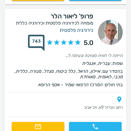
פרופ' ליאור הלר
מומחה לכירורגיה פלסטית וכירורגיה כללית
כירורגיה פלסטית
743
5.0
הייתה לי חוויה מצוינת ונעימה לאורך כל התהליך גם מצד הפרופסור וגם מהצוות המלווה. פרופסור הלר מנתח מקצועי, נעים, עדין וסבלני, הקדיש זמן להסביר, לענות על שאלות ולהשרות תחושת ביטחון ורוגע. אני מאוד מרוצה מהטיפול ומהיחס האישי שקיבלתי וממליצה בחום.
שפות:
עברית, אנגלית
בהסדר עם:
איילון, הראל, כלל ביטוח, מגדל, מנורה, כללית,
מכבי, לאומית, מאוחדת
בתי חולים:
המרכז הרפואי שמיר - אסף הרופא
רחוב הברזל 9א, תל אביב