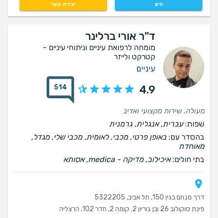
חיוג
יצירת קשר
ד"ר אורי ברלינר
מומחה לרפואת עיניים וניתוחי עיניים -
קטרקט ולייזר
עיניים
514
4.9
מעולה. שירות מקצועי ואדיב
שפות:
עברית, אנגלית, גרמנית
בהסדר עם:
באופן פרטי, מכבי, לאומית, מכבי שלי, מגדל,
מאוחדת
בתי חולים:
איכילוב, ‫מדיקה - medica, אסותא
דרך מנחם בגין 150, תל אביב, 5322205
פינת סוקולוב 26 ובן גוריון 2, קומה 2, חדר 102, הרצליה