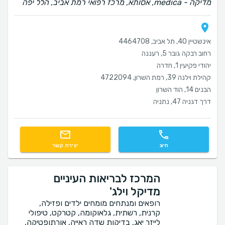
‫מדיקה - medica, אסותא, מרכז רפואי רמת אביב, הלל יפה
אינשטיין 40, תל אביב, 4464708
רחוב רבקה גובר 5, רעננה
יהודי פקיעין 1, חדרה
קהילת וילנה 39, רמת השרון, 4722094
הבנים 14, הוד השרון
דרך דגניה 47, נתניה
חיוג
יצירת קשר
המרכז לבריאות העיניים
מדיקל וילג'
רופאים ומנתחים מומחים ילדים ופזילה,
קרנית, רשתית, גלאוקומה, קטרקט, טיפולי
לייזר יאג, בדיקות שדה ראייה, אורתופטיקה,