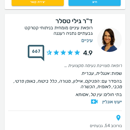
חיוג
יצירת קשר
ד"ר גילי טסלר
רופאת עיניים מומחית בניתוחי קטרקט
גבעתיים נתניה רעננה
עיניים
667
4.9
רופאה מצויינת נעימה מקצועית אנושית מדברת ומסבירה בגובה העיניים בקיצור מעולה
שפות:
אנגלית, עברית
בהסדר עם:
הפניקס, איילון, מנורה, כלל ביטוח, באופן פרטי,
מכבי, לאומית, הכשרה
בתי חולים:
עין טל, אסותא
ייעוץ אונליין
בורוכוב 54, גבעתיים