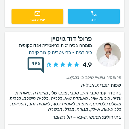
חיוג
יצירת קשר
פרופ' דוד גויטיין
מומחה בכירורגיה בריאטרית אנדוסקופית
כירורגיה - בריאטריה קיצור קיבה
496
4.9
פרופסור גויטיין טיפל בי במקצועיות ביקר , בדק והתייחס לכל תלונה מקצועיות עם נשמה ולב
שפות:
עברית, אנגלית
בהסדר עם:
מכבי זהב, מכבי, מכבי שלי, מאוחדת, מאוחדת
עדיף, ביטוח ישיר, מאוחדת שיא, כללית, כללית מושלם, כללית
מושלם פלטינום, לאומית, לאומית כסף, לאומית זהב, הפניקס,
כלל ביטוח, איילון, מנורה, מגדל, הכשרה
בתי חולים:
אסותא, שיבא – תל השומר