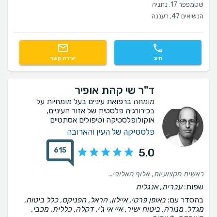
שטמפפר 17, נתניה
הנשיאים 47, רעננה
חיוג
יצירת קשר
ד"ר שי קהת אופיר
מומחה ברפואת עיניים בעל מומחיות על
בכירורגיה פלסטית של אזור העיניים,
אוקולופלסטיקה וטיפולים אסתטיים
פלסטיקה של העין והארובה
615
5.0
ראשית מקצועיות, אלוף האלופים , יחס אדיב חם ואכפתי לאורך כל התהליך, בשיחת הייעוץ הסבר מעמיק, בהחלמה תקשורת שוטפת, במהלך הניתוח צוות עוטף ומכיל תודה לכולם אמליץ בחום….😍
שפות:
עברית, אנגלית
בהסדר עם:
באופן פרטי, איילון, הראל, הפניקס, כלל ביטוח,
מגדל, מנורה, ביטוח ישיר, איי אי ג'י, דקלה, כללית, מכבי,