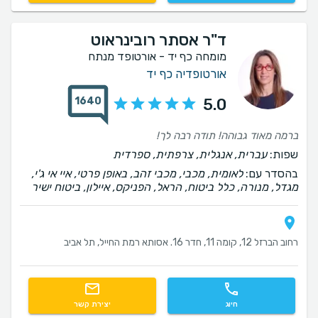
ד"ר אסתר רובינראוט
מומחה כף יד - אורטופד מנתח
אורטופדיה כף יד
1640
5.0
ברמה מאוד גבוהה! תודה רבה לך!
שפות:
עברית, אנגלית, צרפתית, ספרדית
בהסדר עם:
לאומית, מכבי, מכבי זהב, באופן פרטי, איי אי ג'י,
מגדל, מנורה, כלל ביטוח, הראל, הפניקס, איילון, ביטוח ישיר
רחוב הברזל 12, קומה 11, חדר 16. אסותא רמת החייל, תל אביב
חיוג
יצירת קשר