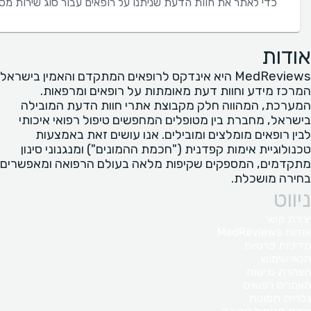
כדי לאתר את חוות הדעת שניתנו על רופאים עבור סוג שירות מס
אודות
MedReviews היא אינדקס לרופאים המתקדם והאמין בישראל
המרכז מידע וחוות דעת מאומתות על רופאים ומרפאות.
המערכת, המהווה חלק מקבוצת אתרי חוות הדעת המובילה
בישראל, מחברת בין מטופלים המחפשים טיפול רפואי איכותי
לבין רופאים מומלצים ומובילים. אנו עושים זאת באמצעות
טכנולוגיית אימות קפדנית ("חכמת ההמונים") ומנגנוני סינון
מתקדמים, המספקים שקיפות מלאה בעולם הרפואה ומאפשרים
בחירה מושכלת.
ניווט
יצירת קשר
אודות MedReviews
מדיניות פרטיות
תנאי שימוש
הצהרת נגישות
מאמרים רפואים
גלריית תמונות