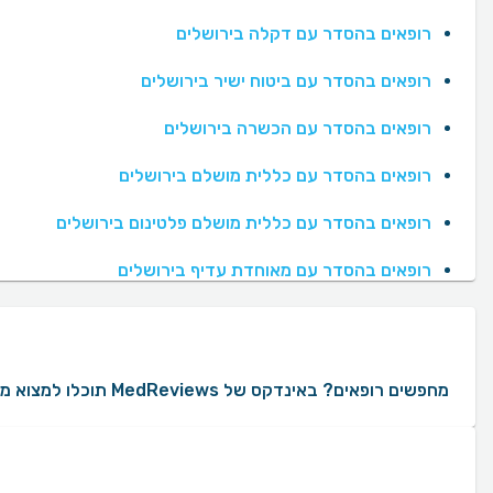
רופאים בהסדר עם דקלה בירושלים
רופאים בהסדר עם ביטוח ישיר בירושלים
רופאים בהסדר עם הכשרה בירושלים
רופאים בהסדר עם כללית מושלם בירושלים
רופאים בהסדר עם כללית מושלם פלטינום בירושלים
רופאים בהסדר עם מאוחדת עדיף בירושלים
מחפשים רופאים? באינדקס של MedReviews תוכלו למצוא מגוון רחב של רופאים עם עשרות ומאות חוות דעת ממטופלים אמיתיים. באמצעות MedReviews תוכלו ליצור קשר עם רופאים, לקבוע תור ולקבל מידע על הניסיון המקצועי שלהם. במידה והינכם מעוניינים לאתר רופאים לפי העדפות ספציפיות, ניתן למקד את החיפוש לפי אזורים בארץ, שפת נותן השירות, מין הרופא או הרופאה, קופות חולים או חברת ביטוח שעמם הרופא או הרופאה בהסדר, בתי חולים שבהם הרופא או הרופאה עובדים ועוד.