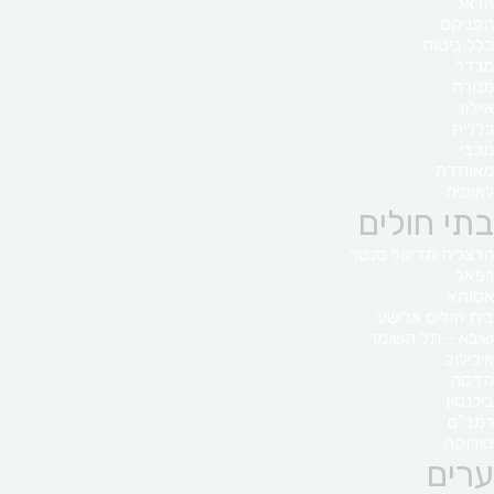
הראל
הפניקס
כלל ביטוח
מגדל
מנורה
איילון
כללית
מכבי
מאוחדת
לאומית
בתי חולים
הרצליה מדיקל סנטר
רפאל
אסותא
בית חולים אלישע
שיבא - תל השומר
איכילוב
הדסה
בילנסון
רמב"ם
סורוקה
ערים