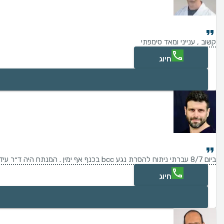
קשוב , ענייני ומאד סימפתי
חיוג
ביום 8/7 עברתי ניתוח להסרת נגע bcc בכנף אף ימין . המנתח היה ד״ר עידו ליסי . אתמול הייתי בביקורת במרפאה . אני רוצה להדגיש שכבר מהרגע הראשון נרגעתי , החיוך האדיבות תשומת הלב והמקצועיות שבו את ליבי . קבלתי טיפול מיטבי ולכל מי שיתעניין אמסור המלצה חמה ! תודה רבה
חיוג