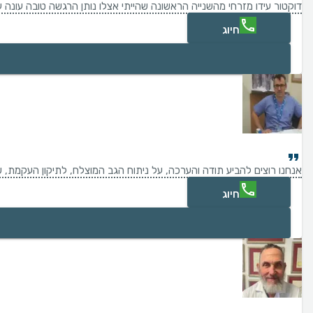
דוקטור עידו מזרחי מהשנייה הראשונה שהייתי אצלו נותן הרגשה טובה עונה 
חיוג
אנחנו רוצים להביע תודה והערכה, על ניתוח הגב המוצלח, לתיקון העקמת, שביצע פרופ' שרודר, בילד שלנו, בן 15 - ניתוח בשיטת VBT - משמר תנועה. ​מהרגע הראשון שפגשנו את פרופ' שרודר, הוא הקנה לנו ביטחון ושקט נפשי, שהיו חיוניים לנו כל כך, בתקופה המלחיצה והמאתגרת, שעברה עלינו. כבר בתום הפגישה הראשונה בינינו, ידענו שאנחנו רוצים שהוא יהיה המנתח של עילאי. ההסברים המקצועיים, הברורים והסבלניים שלו והיחס האנושי והמכיל שקיבלנו ממנו, הורידו מאיתנו משקל כבד, של חשש ודאגה. אנחנו מוקירים לו תודה, לא רק על המיומנות הכירורגית יוצאת הדופן שלו, אלא גם על האנושיות, הרגישות ותשומת הלב האישי
חיוג