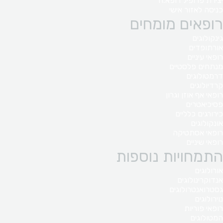
יצירת פרופיל רופא.ה
כניסה לאזור אישי
רופאים מומחים
גינקולוגים
אורתופדים
רופאי עיניים
מנתחים פלסטיים
דרמטולוגים
קרדיולוגים
רופאי אף אוזן וגרון
פסיכיאטרים
כירורגים כלליים
אונקולוגים
רופאי אסתטיקה
רופאי שיניים
התמחויות נוספות
אורולוגים
אנדוקרינולוגים
גסטרואנטרולוגים
נוירולוגים
רופאי פוריות
המטולוגים