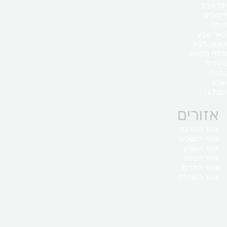
תל אביב
ירושלים
חיפה
באר שבע
ראשון לציון
פתח תקווה
אשדוד
נתניה
חולון
רמת גן
אזורים
אזור המרכז
אזור ירושלים
אזור השרון
אזור הצפון
אזור הדרום
אזור השפלה