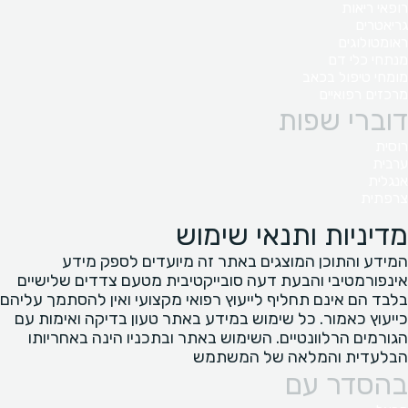
רופאי ריאות
גריאטרים
ראומטולוגים
מנתחי כלי דם
מומחי טיפול בכאב
מרכזים רפואיים
דוברי שפות
רוסית
ערבית
אנגלית
צרפתית
מדיניות ותנאי שימוש
המידע והתוכן המוצגים באתר זה מיועדים לספק מידע
אינפורמטיבי והבעת דעה סובייקטיבית מטעם צדדים שלישיים
בלבד הם אינם תחליף לייעוץ רפואי מקצועי ואין להסתמך עליהם
כייעוץ כאמור. כל שימוש במידע באתר טעון בדיקה ואימות עם
הגורמים הרלוונטיים. השימוש באתר ובתכניו הינה באחריותו
הבלעדית והמלאה של המשתמש
בהסדר עם