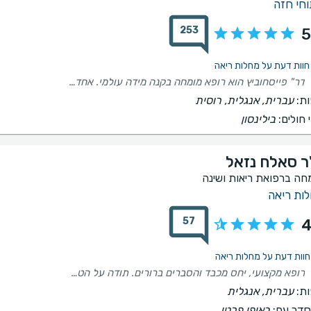
וחי חזה
253
5
דר" פייסחוביץ הוא רופא מומחה בקנה מידה עולמי. אחד ויחיד. תותח על. הרגשתי שאני ביידיים הכי טובות והכי מקצועיות שיש. הוא אנושי,חביב, ומאוד מאוד מקצועי ומיומן. מומחה בתחומו . תודה
ת:
עברית, אנגלית, רוסית
 חולים:
בילינסון
ר סאלח נזאל
חה ברפואת ריאות ושינה
ות ריאה
57
4
רופא מקצועי, יחס מכבד והסברים ברורים. תודה על הטיפול המסור. ממליץ בחום!
ת:
עברית, אנגלית
דר עם:
באופן פרטי