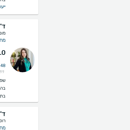
ייעו
ד"
מומ
מחל
.0
48 חוות דעת על מחלות ריאה
שפו
בהס
בתי
ד"
רופ
מחל