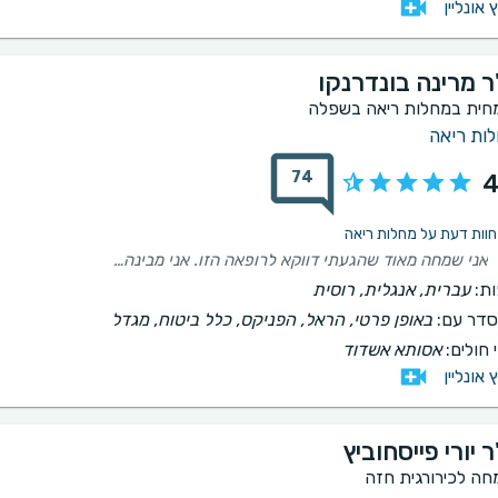
ץ אונליין
ר מרינה בונדרנקו
חית במחלות ריאה בשפלה
ות ריאה
74
4
אני שמחה מאוד שהגעתי דווקא לרופאה הזו. אני מבינה ומרגישה שהיא מומחית טובה מאוד ורופאה קשובה. היא הסבירה הכל בצורה ברורה, נגישה וממצה. תודה!
ת:
עברית, אנגלית, רוסית
דר עם:
באופן פרטי, הראל, הפניקס, כלל ביטוח, מגדל
 חולים:
אסותא אשדוד
ץ אונליין
 יורי פייסחוביץ
חה לכירורגית חזה