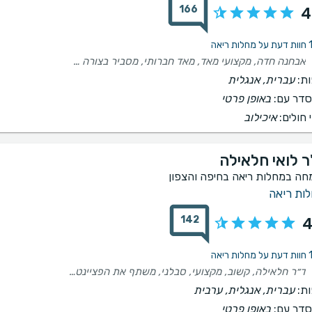
166
4
 ריאה
אבחנה חדה, מקצועי מאד, מאד חברותי, מסביר בצורה מצוינת ומשרה ביטחון
ת:
עברית, אנגלית
דר עם:
באופן פרטי
 חולים:
איכילוב
ר לואי חלאילה
חה במחלות ריאה בחיפה והצפון
ות ריאה
142
4
 ריאה
ד״ר חלאילה, קשוב, מקצועי, סבלני, משתף את הפציינט בשיקולים הרפואיים שלו ומבקש לשמוע ממנו את תגובתו. יש תחושה טובה שהטיפול נעשה בשיתוף החולה. הרופא אף נתן לי לקרוא מאמר המסביר את יתרונות התרופה שהמליץ עליה. אני מעריך מאד את יחסו של ד״ר חלאילה וכמובן המלצתי חמה ביותר.
ת:
עברית, אנגלית, ערבית
דר עם:
באופן פרטי