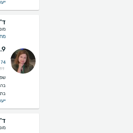
ייעו
ד"
מומ
מחל
.9
74 חוות דעת על מחלות ריאה
שפו
בהס
בתי
ייעו
ד"ר
מומ