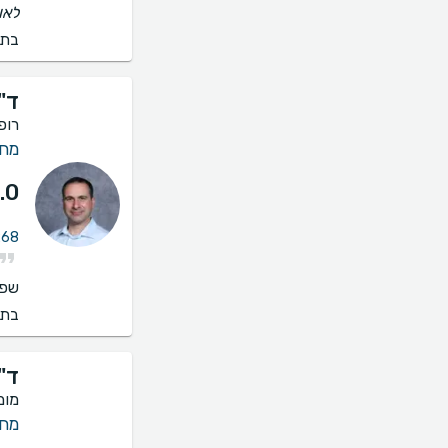
לאו
בתי
ד"ר
רופ
מחל
.0
268 חוות דעת על מחל
שפו
בתי
ד"
מומ
מחל