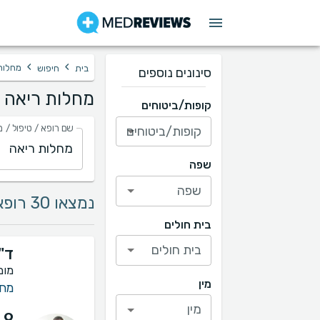
›
›
מחלות
בית
חיפוש
סינונים נוספים
מחלות ריאה -
קופות/ביטוחים
שם רופא / טיפול / מ
קופות/ביטוחים
שפה
שפה
נמצאו 30 רופאים בתחום מחלות ריאה
בית חולים
בית חולים
ד"
מומ
מין
מחל
מין
.9