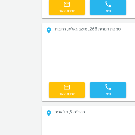
חיוג
יצירת קשר
סמטת הנורית 268, מושב גאליה, רחובות
חיוג
יצירת קשר
השל״ה 9, תל אביב