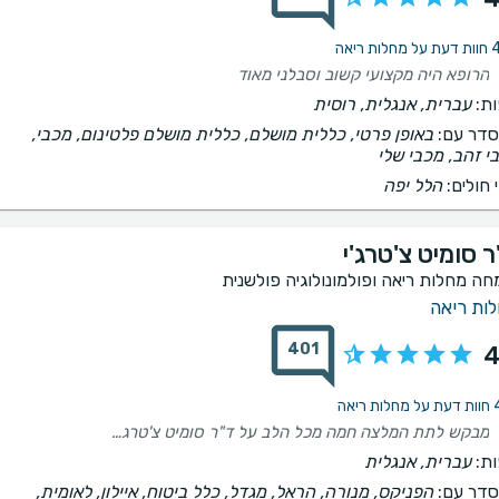
ות ריאה
הרופא היה מקצועי קשוב וסבלני מאוד
ת:
עברית, אנגלית, רוסית
דר עם:
באופן פרטי, כללית מושלם, כללית מושלם פלטינום, מכבי,
י זהב, מכבי שלי
 חולים:
הלל יפה
 סומיט צ'טרג'י
חה מחלות ריאה ופולמונולוגיה פולשנית
ות ריאה
401
4
 ריאה
מבקש לתת המלצה חמה מכל הלב על ד"ר סומיט צ'טרג'י. בת זוגי עברה הליך משולב שכלל הוצאת ביופסיה מהריאה יחד עם ניקור נוזלים שבוצע באופן לא שגרתי. קודם כל - היא סוף סוף מצליחה לנשום (פיזית) - אחרי כמה שבועות קשים. ד"ר סומיט היה מקצועי, נעים, אכפתי, סובלני, קשוב ועשה מעל ומעבר. עברתי עם משפחתי כמה פרוצדורות פרטיות. לרוב הרופא מגיע ומתקדם מיד לפציינט הבא מיד (time is money) - לא במקרה הזה. מעבר לכך - ענת, אשתו של ד"ר סומיט (מנהלת המרפאה) היא מלאך וסופר מקצועית. היא תאמה לנו את הפרוצדורה החריגה תוך פחות מ- 24 שעות, השקיעה מזמנה להקשיב ולהבין מה הבעיה, וסייעה לנו לקבל החלטות קריטיות (מעבר לפרוצדורה עצמה).
ת:
עברית, אנגלית
דר עם:
הפניקס, מנורה, הראל, מגדל, כלל ביטוח, איילון, לאומית,