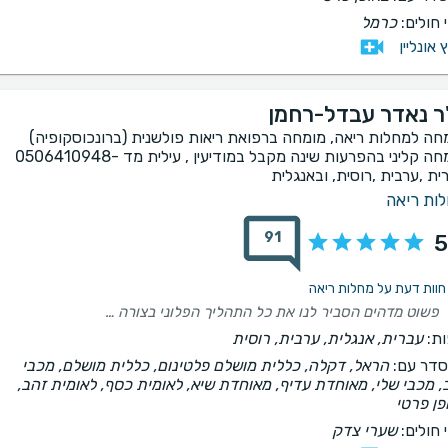
 חולים:
כרמל
ץ אונליין
ר נאדר עבדל-רחמן
חה למחלות ריאה, מומחה ברפואת ריאות פולשנית (ברונכוסקופיה)
מומחה קליני בהפרעות שינה מקבל במודיעין , עילית מד -0506410948
ית ,ערבית ,רוסית, ובאנגלית
ות ריאה
91
5
פשוט מדהים הסביר לנו את כל התהליך הפלוני בצורה מלאה יחס מדהים ומקצוען מופלא ואפילו שבאנו בלחץ אחרי שיחה קצרה יצאנו רגועים תודה רבה ד"ר נאור!!
ת:
עברית, אנגלית, ערבית, רוסית
דר עם:
הראל, דקלה, כללית מושלם פלטינום, כללית מושלם, מכבי
, מכבי שלי, מאוחדת עדיף, מאוחדת שיא, לאומית כסף, לאומית זהב,
פן פרטי
 חולים:
שערי צדק