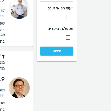
ייעוץ רפואי אונליין
457 חוות דעת על מחל
שפו
מטפל.ת בילדים
בהס
מכב
בתי
חיפוש
ד"ר
מומ
מחל
.9
401 חוות דעת על מחלות
שפו
בהס