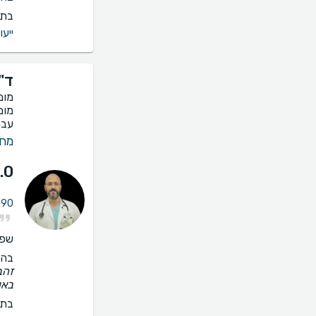
בתי
ייעו
ד"
מומ
עבר
מחל
.0
90 חוות דעת על מחלות ריאה
שפו
בהס
זהב
באו
בתי