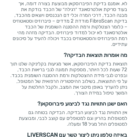
לא. אומנם בדיקת הפיברוסקאן מבוצעת בצורה דומה, אך
בעוד סריקת אולטרסאונד ״רגילה״ של הכבד בודקת את
מבנה הכבד, דרכי המרה וכלי דם הנכנסים ויוצאים מהכבד,
בדיקת FibroScan מודדת 2 מדדים – פיברוזיס וסטאטוזיס
– כלומר הצטלקות ורמת ההסננה השומנית של הכבד
אולטרסאונד לא יכול למדוד פיברוזיס. הבדיקה מזהה מהי
רמת הפיברוזיס והסטאטוזיס בכבד ויכולה להעיד על סיכונים
עתידיים.
מה אומרות תוצאות הבדיקה?
תוצאות בדיקת הפיברוסקאן, אשר מגיעות בקליניקה שלנו תוך
72 שעות לכל היותר, מספקות תמונה לגבי בריאות הכבד,
ובפרט לגבי מידת ההצטלקות ורמת ההסננה השומנית בכבד.
על פי התוצאות, בשילוב ההיסטוריה הרפואית של המטופל,
ניתן להעריך באופן מיטבי את המצב, ולקבל החלטות על
המשך טיפול במידת הצורך.
האם ישנן התוויות נגד לביצוע פיברוסקאן?
אין התוויות נגד לביצוע הבדיקה. הבדיקה בטוחה גם
למטופלות בהריון וגם למטופלים עם קוצב לבבי, ומבוצעת
למטופלים החל מגיל 18 ומעלה.
באיזה טלפון ניתן ליצור קשר עם LIVERSCAN