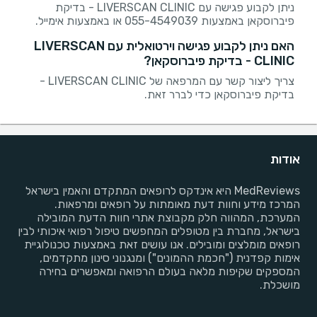
ניתן לקבוע פגישה עם LIVERSCAN CLINIC - בדיקת
פיברוסקאן באמצעות 055-4549039 או באמצעות אימייל.
האם ניתן לקבוע פגישה וירטואלית עם LIVERSCAN
CLINIC - בדיקת פיברוסקאן?
צריך ליצור קשר עם המרפאה של LIVERSCAN CLINIC -
בדיקת פיברוסקאן כדי לברר זאת.
אודות
MedReviews היא אינדקס לרופאים המתקדם והאמין בישראל
המרכז מידע וחוות דעת מאומתות על רופאים ומרפאות.
המערכת, המהווה חלק מקבוצת אתרי חוות הדעת המובילה
בישראל, מחברת בין מטופלים המחפשים טיפול רפואי איכותי לבין
רופאים מומלצים ומובילים. אנו עושים זאת באמצעות טכנולוגיית
אימות קפדנית ("חכמת ההמונים") ומנגנוני סינון מתקדמים,
המספקים שקיפות מלאה בעולם הרפואה ומאפשרים בחירה
מושכלת.