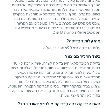
שאובחנו באולטרסאונד בטן ״רגיל״ כסובלים מכבד שומני.
ההליך מאפשר בדיקה מקיפה לרמת ההצטלקות של רקמת
הכבד ומאפשר חשיפה לרמת ההסננה השומנית של הכבד
באופן מתקדם ומקיף. בדיקת פיברוסקאן מומלצת במקרים
הבאים: מטופלים עם מחלת כבד כרונית מטופלים עם כבד
שומני מטופלים עם סכרת TYPE 2 מטופלים עם הפרעה
בתפקודי כבד מטופלים לפני ניתוח בריאטרי מטופלים עם
הפטיטיס ויראלית כרונית B או C
מהי עלות הבדיקה?
עלות הבדיקה היא 690 ₪ כולל מע"מ.
כיצד ההליך מבוצע?
בדיקת הפיברוסקאן היא בדיקה קצרה, אשר אורכת כ- 10
דקות, ומתבצעת במינימום אי נוחות למטופל. יש להיות בצום
של 4 שעות לפני הבדיקה, וטרם הבדיקה עצמה תישאלו
מספר שאלות רפואיות על ידי הטכנאית. הבדיקה מבוצעת
בשכיבה על הגב, בדומה לאולטרסאונד בטן ״רגיל״, תוך
שימוש בג׳ל ובמתמר ייחודי. בסיום הבדיקה הקצרה והפשוטה,
תוכלו להמשיך בשגרת יומכם, ותקבלו את תוצאות הבדיקה
בתוך לא יותר מ-72 שעות.
האם הבדיקה זהה לבדיקת אולטראסאונד כבד?