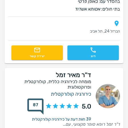
בהסדר עם:
באופן פרטי
בתי חולים:
אסותא אשדוד
הברזל 24, תל אביב
חיוג
יצירת קשר
ד"ר מאיר זמל
מומחה לכירורגיה כללית, קולורקטלית
ופרוקטולוגית
כירורגיה קולורקטלית
87
5.0
39 חוות דעת על כירורגיה קולורקטלית
ד"ר זמל רופא סופר מקצועי, עם הרבה סבלנות ושירות טוב, אני בהחלט ממליץ עליו