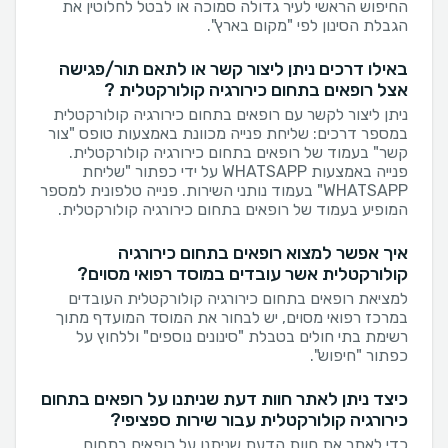
החיפוש הראשי לעיר גדולה סמוכה או לבטל לחלוטין את
הגבלת הסינון לפי "מקום בארץ".
באילו דרכים ניתן ליצור קשר או לתאם תור/פגישה
אצל רופאים בתחום כירורגיה קולורקטלית ?
ניתן ליצור לקשר עם רופאים בתחום כירורגיה קולורקטלית
במספר דרכים: שליחת פנייה מכוונת באמצעות טופס "צור
קשר" בעמוד של רופאים בתחום כירורגיה קולורקטלית.
פנייה באמצעות WHATSAPP על ידי כפתור "שליחת
WHATSAPP" בעמוד נותני השירות. פנייה טלפונית למספר
המופיע בעמוד של רופאים בתחום כירורגיה קולורקטלית.
איך אפשר למצוא רופאים בתחום כירורגיה
קולורקטלית אשר עובדים במוסד רפואי מסוים?
למציאת רופאים בתחום כירורגיה קולורקטלית העובדים
במרכז רפואי מסוים, יש לבחור את המוסד המועדף מתוך
רשימת בתי חולים בטבלת "סינונים נוספים" וללחוץ על
כפתור "חיפוש".
כיצד ניתן לאתר חוות דעת שניתנו על רופאים בתחום
כירורגיה קולורקטלית עבור שירות ספציפי?
כדי לאתר את חוות הדעת שניתנו על רופאים בתחום