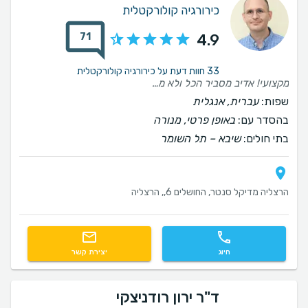
כירורגיה קולורקטלית
71
4.9
33 חוות דעת על כירורגיה קולורקטלית
מקצועי! אדיב מסביר הכל ולא משאיר אף שאלה בלי לענות. מתעניין אחרי הניתוח,נינוח מרגיע,אני מאד ממליץ על דוקטור קנט. תודה רבה דוקטור קנט על השירות הרפואי והסיוע להירפא אחרי הרבה שנות סבל.
שפות:
עברית, אנגלית
בהסדר עם:
באופן פרטי, מנורה
בתי חולים:
שיבא – תל השומר
הרצליה מדיקל סנטר, החושלים 6,, הרצליה
חיוג
יצירת קשר
ד"ר ירון רודניצקי