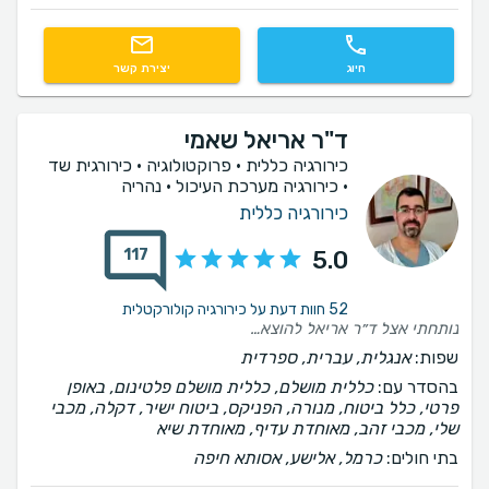
חיוג
יצירת קשר
ד"ר אריאל שאמי
כירורגיה כללית · פרוקטולוגיה · כירורגית שד
· כירורגיה מערכת העיכול · נהריה
כירורגיה כללית
117
5.0
52 חוות דעת על כירורגיה קולורקטלית
נותחתי אצל ד״ר אריאל להוצאת גוש בצוואר מרגע שניפגשנו ראיתי שמדובר ברופא מעולה נגיש וסובלני קבענו לניתוח שאותו ביצע במהירות וללא כאבים כלל בקיצור ממליץ בחום לכל מי שזקוק ורוצה גם יחס אישי וגם מקצועיות
שפות:
אנגלית, עברית, ספרדית
בהסדר עם:
כללית מושלם, כללית מושלם פלטינום, באופן
פרטי, כלל ביטוח, מנורה, הפניקס, ביטוח ישיר, דקלה, מכבי
שלי, מכבי זהב, מאוחדת עדיף, מאוחדת שיא
בתי חולים:
כרמל, אלישע, אסותא חיפה