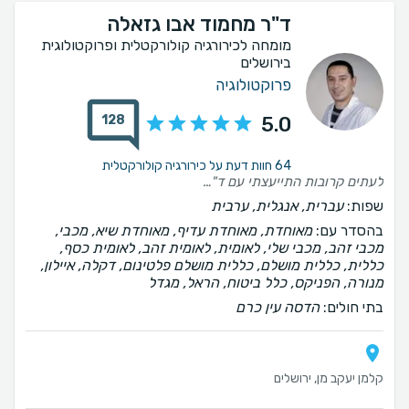
ד"ר מחמוד אבו גזאלה
מומחה לכירורגיה קולורקטלית ופרוקטולוגית
בירושלים
פרוקטולוגיה
128
5.0
64 חוות דעת על כירורגיה קולורקטלית
לעתים קרובות התייעצתי עם ד"ר מחמוד אבו ע'זאלה בזמנים שונים דרך הטלפון... והוא תמיד עונה... ובדרך כלל ללא המתנה.. ונותן לי תשובה לשאלתי, תודה לו
שפות:
עברית, אנגלית, ערבית
בהסדר עם:
מאוחדת, מאוחדת עדיף, מאוחדת שיא, מכבי,
מכבי זהב, מכבי שלי, לאומית, לאומית זהב, לאומית כסף,
כללית, כללית מושלם, כללית מושלם פלטינום, דקלה, איילון,
מנורה, הפניקס, כלל ביטוח, הראל, מגדל
בתי חולים:
הדסה עין כרם
קלמן יעקב מן, ירושלים