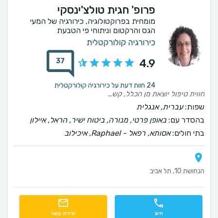
פרופ' חגית טולצ'ינסקי
מומחית בפרוקטולוגיה, כירורגיה של המעי
הגס והרקטום וניתוחי פי הטבעת
כירורגיה קולורקטלית
37
4.9
24 חוות דעת על כירורגיה קולורקטלית
חווית טיפול יוצאת מן הכלל, קשובה, מקצועית וסבלנית
שפות:
עברית, אנגלית
בהסדר עם:
באופן פרטי, מנורה, ביטוח ישיר, הראל, איילון
בתי חולים:
אסותא, רפאל - Raphael, איכילוב
הנחושת 10, תל אביב
חיוג
יצירת קשר