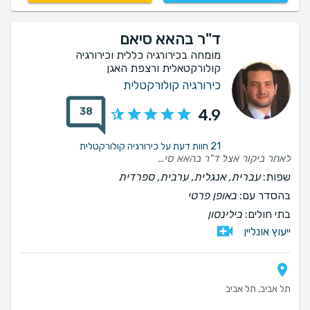
ד"ר בהאא סיאם
מומחה בכירורגיה כללית וכירורגיה
קולורקטאלית ורצפת האגן
כירורגיה קולורקטלית
38
4.9
21 חוות דעת על כירורגיה קולורקטלית
לאחר ביקור אצל ד"ר בהאא סיאם, אני מרגיש צורך לשתף את החוויה המצוינת שלי. מהרגע שנכנסתי למרפאה, צוות העובדים היה מקצועי ומסביר פנים. ד"ר בהאא סיאם עצמו היה קשוב, סבלני ומקצועי, והסביר לי כל שלב בתהליך בצורה ברורה ומרגיעה. הוא לא רק ביצע את הבדיקה והטיפול בצורה מיומנת, אלא גם נתן לי טיפים חשובים להמשך טיפול ושמירה על הבריאות. אני מרגיש שהייתי בידיים טובות, וההרגשה הכללית הייתה נוחה מאוד, דבר שלא מובן מאליו בתחום זה. מומלץ בחום לכל מי שמחפש רופא מקצועי ואדיב בתחום הפרוקטולוגיה!
שפות:
עברית, אנגלית, ערבית, ספרדית
בהסדר עם:
באופן פרטי
בתי חולים:
בילינסון
ייעוץ אונליין
תל אביב, תל אביב