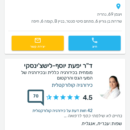
ויצמן 69, נהריה
שדרות בן גוריון 6, מתחם סיטי סנטר, בניין B ,קומה 6, חיפה
חיוג
יצירת קשר
ד"ר יפעת יוסף-לישצ'ינסקי
מומחית בכירורגיה כללית ובכירורגיה של
המעי הגס והרקטום
כירורגיה קולורקטלית
70
4.5
42 חוות דעת על כירורגיה קולורקטלית
בחיים לא שילמתי כסף לרפואה פרטית וקיבלתי כל כך מעט יחס. מעט הסברים. שום ערך נוסף. בנוסף במקום להקשיב למצב שלי היא פשוט התווכחה איתי.אפילו לא ניסתה לשאול שאלות ולהבין את הסיפור המלא או להסביר לי לפחות למה היא חושבת מה שהיא חושבת. רופא שהלכתי אליו דרך הקופה הדריך אותי יותר ובסבלנות בלי לקחת 200 ש״ח.. אז כמובן שלא מומלץ. אני הגעתי במצב כלשהו לרופאה ויצאתי עם כאבים שלא היו לפני.. אז אפשר להגיד שהמצב שלי החמיר בעקבות הביקור.
שפות:
עברית, אנגלית