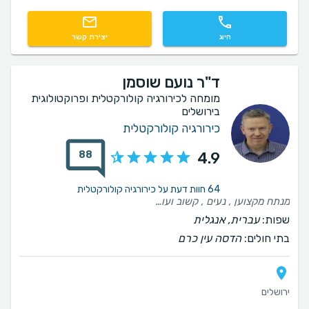
חיוג
יצירת קשר
ד"ר נועם שוסמן
מומחה לכירורגיה קולורקטלית ופרוקטולוגית
בירושלים
כירורגיה קולורקטלית
88
4.9
64 חוות דעת על כירורגיה קולורקטלית
מנתח מקצוען , נעים , קשוב ועונה מדויק , אכפתי , דואג וזמין לכל שאלה . והכי חשוב בן אדם לפני הכל זכיתי בשליח טוב
שפות:
עברית, אנגלית
בתי חולים:
הדסה עין כרם
ירושלים