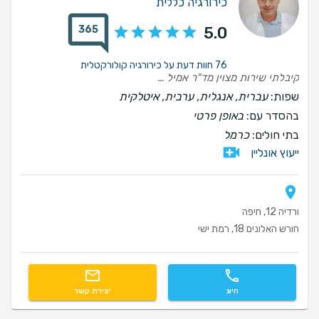
כירורגיה כללית
365
5.0
76 חוות דעת על כירורגיה קולורקטלית
קיבלתי שירות מצוין מד"ר אמיל דמוני, כי הוא רופא ומנתח שיודע לעשות את עבודתו בצורה מושלמת.
שפות:
עברית, אנגלית, ערבית, איטלקית
בהסדר עם:
באופן פרטי
בתי חולים:
כרמל
ייעוץ אונליין
ורדיה 12, חיפה
חורש האלונים 18, רמת ישי
חיוג
יצירת קשר