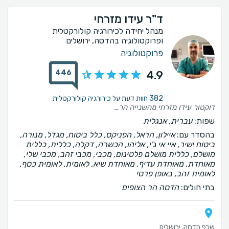
ד"ר עידו מזרחי
מנהל יחידה לכירורגיה קולורקטלית
ופרוקטולוגיה בהדסה, ירושלים
פרוקטולוגיה
446
4.9
382 חוות דעת על כירורגיה קולורקטלית
דוקטור עידו מזרחי מהשנייה הראשונה שהייתי אצלו נותן הרגשה טובה עונה על כל שאלה מסביר על הכל כל כך יפה ולא מלחיץ הצוות שלו כולם ממש אחד אחד הניתוח עבר בשלום אין ידיים כאלה ממש ידיי ה׳ אין מילים חוץ מתודה לדוקטור מזרחי על ניתוח מושלם מרגיש כאילו נולדתי מחדש 🙏🙏❤️❤️❤️
שפות:
עברית, אנגלית
בהסדר עם:
איילון, הראל, הפניקס, כלל ביטוח, מגדל, מנורה,
ביטוח ישיר, איי אי ג'י, אליהו, הכשרה, דקלה, כללית, כללית
מושלם, כללית מושלם פלטינום, מכבי, מכבי זהב, מכבי שלי,
מאוחדת, מאוחדת עדיף, מאוחדת שיא, לאומית, לאומית כסף,
לאומית זהב, באופן פרטי
בתי חולים:
הדסה הר הצופים
שרפ הדסה, ירושלים