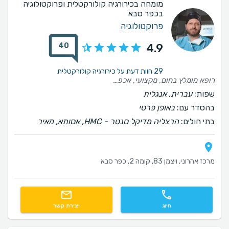
מומחה בכירורגיה קולורקטלית ופרוקטולוגיה
בכפר סבא
פרוקטולוגיה
40
4.9
29 חוות דעת על כירורגיה קולורקטלית
רופא מומלץ בחום, מקצועי, אכפתי, זמין, נותן מענה לכל שאלה, דואג להכל ברמה הכי גבוהה, ידיים מזהב, מה שהסביר בפגישות, התקיים בדיוק בניתוח, הניתוח עבר חלק, שינה לי את איכות החיים, רופא בחסד עליון. לא להסס לפנות אליו אתם תהיו בידיים טובות. תודה ד״ר
שפות:
עברית, אנגלית
בהסדר עם:
באופן פרטי
בתי חולים:
הרצליה מדיקל סנטר - HMC, אסותא, מאיר
מרכז אהרוני, ויצמן 83, קומה 2, כפר סבא
חיוג
יצירת קשר