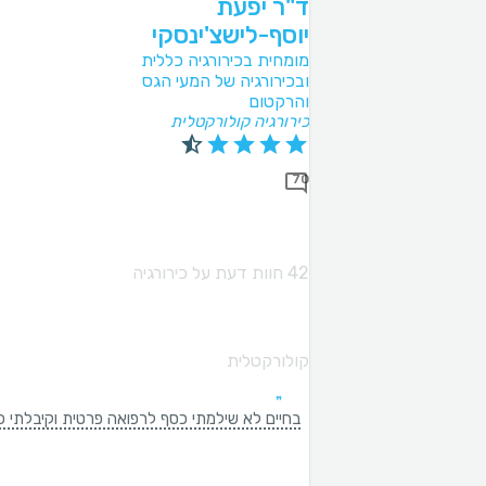
ד"ר יפעת
יוסף-לישצ'ינסקי
מומחית בכירורגיה כללית
ובכירורגיה של המעי הגס
והרקטום
כירורגיה קולורקטלית
70
42 חוות דעת על כירורגיה
קולורקטלית
בחיים לא שילמתי כסף לרפואה פרטית וקיבלתי כל כך מעט יחס. מעט ה