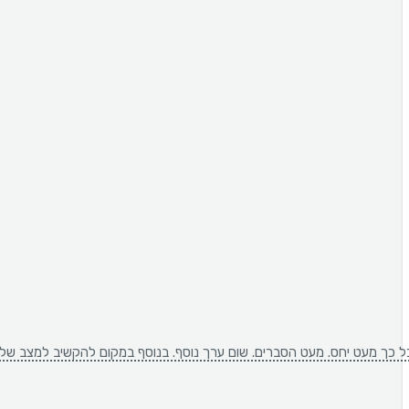
סברים. שום ערך נוסף. בנוסף במקום להקשיב למצב שלי היא פשוט התווכחה איתי.אפילו לא ניסתה לשאול שאלות ו