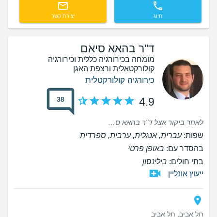
חיוג
יצירת קשר
ד"ר בהאא סיאם
מומחה בכירורגיה כללית וכירורגיה
קולורקטאלית ורצפת האגן
כירורגיה קולורקטלית
38
4.9
לאחר ביקור אצל ד"ר בהאא סיאם, אני מרגיש צורך לשתף את החוויה המצוינת שלי. מהרגע שנכנסתי למרפאה, צוות העובדים היה מקצועי ומסביר פנים. ד"ר בהאא סיאם עצמו היה קשוב, סבלני ומקצועי, והסביר לי כל שלב בתהליך בצורה ברורה ומרגיעה. הוא לא רק ביצע את הבדיקה והטיפול בצורה מיומנת, אלא גם נתן לי טיפים חשובים להמשך טיפול ושמירה על הבריאות. אני מרגיש שהייתי בידיים טובות, וההרגשה הכללית הייתה נוחה מאוד, דבר שלא מובן מאליו בתחום זה. מומלץ בחום לכל מי שמחפש רופא מקצועי ואדיב בתחום הפרוקטולוגיה!
שפות:
עברית, אנגלית, ערבית, ספרדית
בהסדר עם:
באופן פרטי
בתי חולים:
בילינסון
ייעוץ אונליין
תל אביב, תל אביב