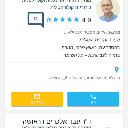
מומחה בכירורגיה כללית וקולורקטלית
כירורגיה קולורקטלית
71
4.9
מקצועי! אדיב מסביר הכל ולא משאיר אף שאלה בלי לענות. מתעניין אחרי הניתוח,נינוח מרגיע,אני מאד ממליץ על דוקטור קנט. תודה רבה דוקטור קנט על השירות הרפואי והסיוע להירפא אחרי הרבה שנות סבל.
שפות:
עברית, אנגלית
בהסדר עם:
באופן פרטי, מנורה
בתי חולים:
שיבא – תל השומר
הרצליה מדיקל סנטר, החושלים 6,, הרצליה
חיוג
יצירת קשר
ד"ר עבד אלכרים דראושה
מומחה בכירורגיה כללית, קולורקטלית