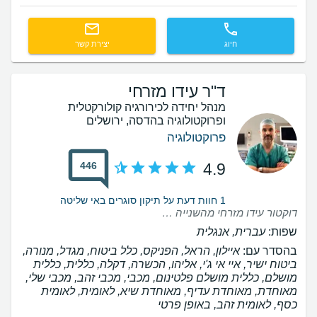
חיוג
יצירת קשר
ד"ר עידו מזרחי
מנהל יחידה לכירורגיה קולורקטלית
ופרוקטולוגיה בהדסה, ירושלים
פרוקטולוגיה
446
4.9
1 חוות דעת על תיקון סוגרים באי שליטה
דוקטור עידו מזרחי מהשנייה הראשונה שהייתי אצלו נותן הרגשה טובה עונה על כל שאלה מסביר על הכל כל כך יפה ולא מלחיץ הצוות שלו כולם ממש אחד אחד הניתוח עבר בשלום אין ידיים כאלה ממש ידיי ה׳ אין מילים חוץ מתודה לדוקטור מזרחי על ניתוח מושלם מרגיש כאילו נולדתי מחדש 🙏🙏❤️❤️❤️
שפות:
עברית, אנגלית
בהסדר עם:
איילון, הראל, הפניקס, כלל ביטוח, מגדל, מנורה,
ביטוח ישיר, איי אי ג'י, אליהו, הכשרה, דקלה, כללית, כללית
מושלם, כללית מושלם פלטינום, מכבי, מכבי זהב, מכבי שלי,
מאוחדת, מאוחדת עדיף, מאוחדת שיא, לאומית, לאומית
כסף, לאומית זהב, באופן פרטי