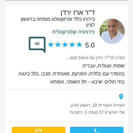
ד"ר ארז ירדן
כירורג כללי ופרוקטולוג מומחה בראשון
לציון
כירורגיה קולורקטלית
45
5.0
תודה לד״ר ירדן על טיפול מסור ומקצועי. מרגע ההחלטה על הניתוח הכל עבר בצורה חלקה, החל מתיאום הניתוח, בעזרתה של נטע המקסימה שעשתה הכל כדי שאהיה מרוצה. בהמשך, ביום הניתוח - ההרגשה הטובה שקיבלתי לאורך כל התהליך והאישפוז באסותא בראשון, צוות מקצועי ואוירה נעימה מרגע הקבלה ועד לשחרור. ד״ר ירדן גם דאג להתקשר אלי באופן אישי יומיים לאחר הניתוח לדרוש בשלומי. בכלל לא מובן מאליו! תודה על הכל!
שפות:
אנגלית, עברית
בהסדר עם:
כללית, הפניקס, מאוחדת, מכבי, כלל ביטוח
בתי חולים:
שיבא – תל השומר, אסותא
השירה העברית 10, ראשון לציון
אלי הורוביץ 27 קומה 5, רחובות