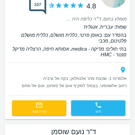
107
4.8
מומלץ בחום, ד״ר כליפה היה מצוין , זמין, אכפתי , ומקצועי מאוד
שפות:
עברית, אנגלית
בהסדר עם:
באופן פרטי, כללית מושלם, כללית מושלם
פלטינום, מכבי
בתי חולים:
‫מדיקה - medica, אסותא חיפה, הרצליה מדיקל
סנטר - HMC
אלמרוה 1, שכונת מרג' אלגוזלאן, בקה אל גרביה
רחוב אלשאפעי, בצמוד למקיף אום אל פאחם, אום אל-פחם
חיוג
יצירת קשר
ד"ר נועם שוסמן