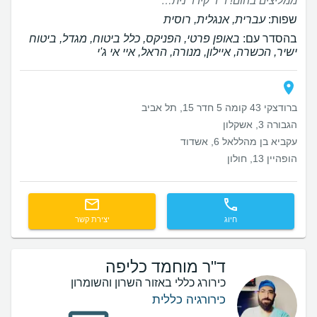
ממליצים בחום! ד”ר קידר ניתח את בתנו בת ה־3 לניתוח בקע דו־צדדי. קיבלנו יחס מקצועי, סבלני ואכפתי לאורך כל הדרך. הניתוח עבר בהצלחה והרגשנו שאנחנו בידיים הטובות ביותר. תודה רבה על המסירות והטיפול המדהים.
שפות:
עברית, אנגלית, רוסית
בהסדר עם:
באופן פרטי, הפניקס, כלל ביטוח, מגדל, ביטוח
ישיר, הכשרה, איילון, מנורה, הראל, איי אי ג'י
ברודצקי 43 קומה 5 חדר 15, תל אביב
הגבורה 3, אשקלון
עקביא בן מהללאל 6, אשדוד
הופהיין 13, חולון
חיוג
יצירת קשר
ד"ר מוחמד כליפה
כירורג כללי באזור השרון והשומרון
כירורגיה כללית