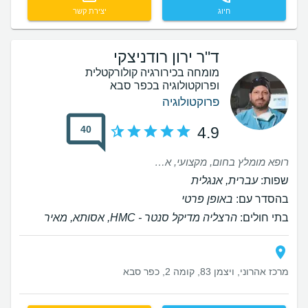
חיוג
יצירת קשר
ד"ר ירון רודניצקי
מומחה בכירורגיה קולורקטלית
ופרוקטולוגיה בכפר סבא
פרוקטולוגיה
40
4.9
רופא מומלץ בחום, מקצועי, אכפתי, זמין, נותן מענה לכל שאלה, דואג להכל ברמה הכי גבוהה, ידיים מזהב, מה שהסביר בפגישות, התקיים בדיוק בניתוח, הניתוח עבר חלק, שינה לי את איכות החיים, רופא בחסד עליון. לא להסס לפנות אליו אתם תהיו בידיים טובות. תודה ד״ר
שפות:
עברית, אנגלית
בהסדר עם:
באופן פרטי
בתי חולים:
הרצליה מדיקל סנטר - HMC, אסותא, מאיר
מרכז אהרוני, ויצמן 83, קומה 2, כפר סבא