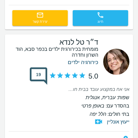
חיוג
יצירת קשר
ד״ר טל לנדא
מומחית בכירורגית ילדים בכפר סבא, הוד
השרון וחדרה
כירורגיה ילדים
19
5.0
אני אח במקצוע עובד בבית חולים במחלקה כירורגית. סובל מזה שנים מהזעת יתר בכפות רגליים, לאחר ניסיונות רבים לטפל בהזעה ללא הטבה. ולאחר התלבטותו רבה ניגשתי לד״ר טל להתייעצות, הגעתי למסקנה שאני חייב לעשות ולהקל את הסבל של הזיעה. השלמתי טיפול ראשון של הזרקות לכפות הרגל ולאחר שבוע ימים יש תוצאות מקסימות. אני מודה לד״ר על הסבלנות אני מציין שלא כאב לי הטיפול ממליץ מאוד
שפות:
עברית, אנגלית
בהסדר עם:
באופן פרטי
בתי חולים:
הלל יפה
ייעוץ אונליין