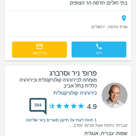
בתי חולים:
הדסה הר הצופים
שרפ הדסה, ירושלים
חיוג
יצירת קשר
פרופ' ניר וסרברג
מומחה לכירורגיה קולורקטלית וכירורגיה
כללית בתל אביב
כירורגיה קולורקטלית
354
4.9
1 חוות דעת על תיקון סוגרים באי שליטה
עברתי ניתוח אצל פרופ' וסרברג. הניתוח היה מהיר ומוצלח וההתאוששות קלה. היחס היה נהדר ואני ממליצה עליו בחום.
שפות:
עברית, אנגלית