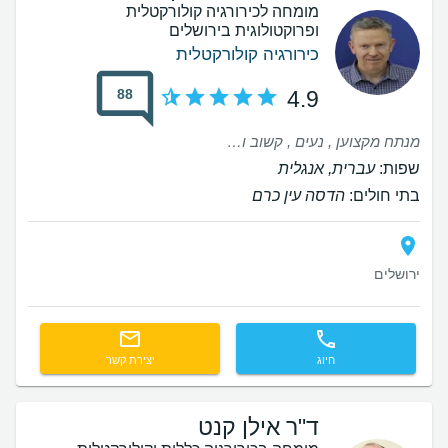
מומחה לכירורגיה קולורקטלית
ופרוקטולוגית בירושלים
כירורגיה קולורקטלית
88
4.9
מנתח מקצוען , נעים , קשוב ועונה מדויק , אכפתי , דואג וזמין לכל שאלה . והכי חשוב בן אדם לפני הכל זכיתי בשליח טוב
שפות:
עברית, אנגלית
בתי חולים:
הדסה עין כרם
ירושלים
חיוג
יצירת קשר
ד"ר אילן קנט