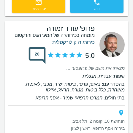
חיוג
יצירת קשר
פרופ' עודד זמורה
מומחה בכירורגיה של המעי הגס והרקטום
כירורגיה קולורקטלית
20
5.0
מצאתי את השם של פרופסור זמורה באתר "הרופאים הכי טובים שיש" ואין ספק שהוא כזה...נוסף לזה הוא אנושי ואמפטי. שמחה שהגעתי אליו אמליץ עליו בחום. רוצה גם לציין את המשרד קלופרו שעובד איתו שירות מעולה!
שפות:
עברית, אנגלית
בהסדר עם:
באופן פרטי, ביטוח ישיר, מכבי, לאומית,
מאוחדת, כלל ביטוח, מנורה, הראל, איילון
בתי חולים:
המרכז הרפואי שמיר - אסף הרופא
הנחושת 10, קומה 2, תל אביב
ביה"ח אסף הרופא, ראשון לציון