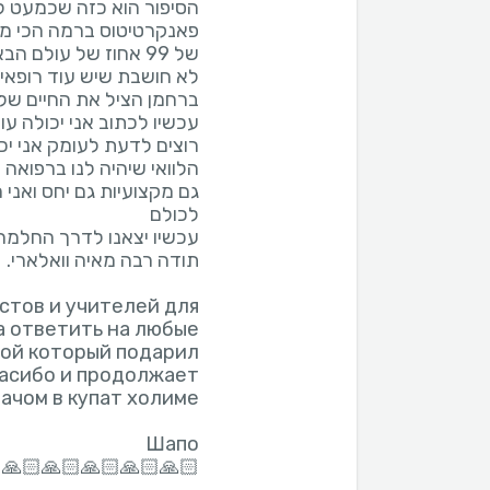
ע לאסף הרופא וקבעו אצלו
יפור היה מאוד ארוך במצב
המחלה ויודעים לטפל ד"ר
ילויות שהוא עשה ואם אתם
 ותודה והרבה שנים בריאות
стов и учителей для
а ответить на любые
рой который подарил
пасибо и продолжает
🙏🏻🙏🏻🙏🏻🙏🏻🙏🏻