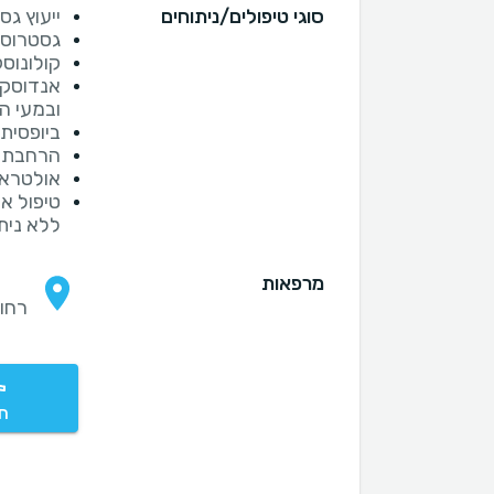
סוגי טיפולים/ניתוחים
ייעוץ ג
גסטרוסק
קולונוס
אנדוסקו
ובמעי ה
ביופסית 
הרחבת ה
אולטראס
טיפול א
ללא נית
מרפאות
רחוב מש
חי