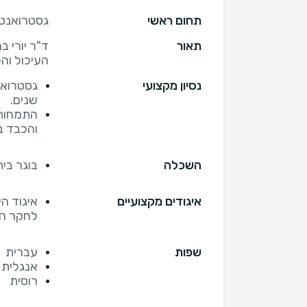
תחום ראשי
גסטרואנטר
תאור
ד"ר יורי 
העיכול וה
נסיון מקצועי
שנים.
התמחות 
והכבד במ
השכלה
בוגר בית
איגודים מקצועיים
איגוד ה
לחקר ה
שפות
עברית
אנגלית
רוסית