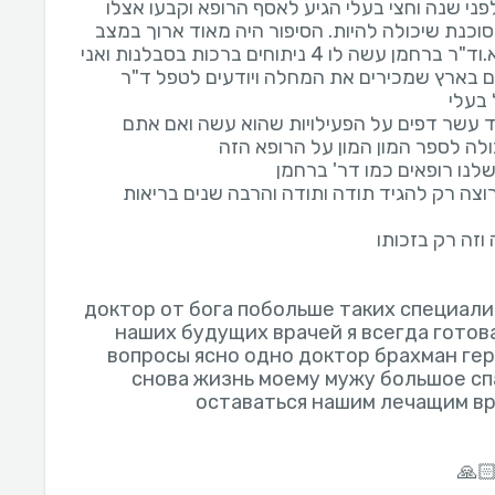
הסיפור הוא כזה שכמעט לפני שנה וחצי בעלי הגי
פאנקרטיטוס ברמה הכי מסוכנת שיכולה להיות. הס
של 99 אחוז של עולם הבא.וד"ר ברחמן עשה לו 4 ניתוחים ברכות בסבלנות ואני
לא חושבת שיש עוד רופאים בארץ שמכירים את 
עכשיו לכתוב אני יכולה עוד עשר דפים על הפע
גם מקצועיות גם יחס ואני רוצה רק להגיד תודה
доктор от бога побольше таких специали
наших будущих врачей я всегда готов
вопросы ясно одно доктор брахман ге
снова жизнь моему мужу большое с
🙏