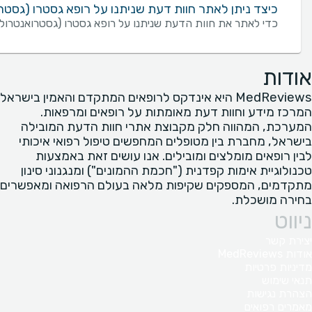
כיצד ניתן לאתר חוות דעת שניתנו על רופא גסטרו (גסטר
כדי לאתר את חוות הדעת שניתנו על רופא גסטרו (גסטרואנטרולו
אודות
MedReviews היא אינדקס לרופאים המתקדם והאמין בישראל
המרכז מידע וחוות דעת מאומתות על רופאים ומרפאות.
המערכת, המהווה חלק מקבוצת אתרי חוות הדעת המובילה
בישראל, מחברת בין מטופלים המחפשים טיפול רפואי איכותי
לבין רופאים מומלצים ומובילים. אנו עושים זאת באמצעות
טכנולוגיית אימות קפדנית ("חכמת ההמונים") ומנגנוני סינון
מתקדמים, המספקים שקיפות מלאה בעולם הרפואה ומאפשרים
בחירה מושכלת.
ניווט
יצירת קשר
אודות MedReviews
מדיניות פרטיות
תנאי שימוש
הצהרת נגישות
מאמרים רפואים