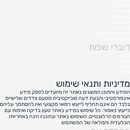
רופאי פוריות
המטולוגים
רופאי ריאות
גריאטרים
ראומטולוגים
מנתחי כלי דם
מומחי טיפול בכאב
מרכזים רפואיים
דוברי שפות
רוסית
ערבית
אנגלית
צרפתית
מדיניות ותנאי שימוש
המידע והתוכן המוצגים באתר זה מיועדים לספק מידע
אינפורמטיבי והבעת דעה סובייקטיבית מטעם צדדים שלישיים
בלבד הם אינם תחליף לייעוץ רפואי מקצועי ואין להסתמך עליהם
כייעוץ כאמור. כל שימוש במידע באתר טעון בדיקה ואימות עם
הגורמים הרלוונטיים. השימוש באתר ובתכניו הינה באחריותו
הבלעדית והמלאה של המשתמש