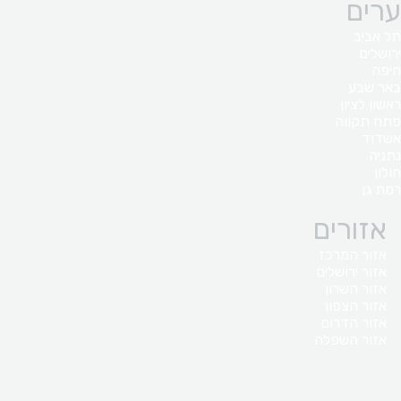
ערים
תל אביב
ירושלים
חיפה
באר שבע
ראשון לציון
פתח תקווה
אשדוד
נתניה
חולון
רמת גן
אזורים
אזור המרכז
אזור ירושלים
אזור השרון
אזור הצפון
אזור הדרום
אזור השפלה