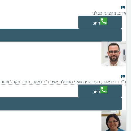
אדיב. מקצועי. סבלני
חיוג
ד"ר רוני נאסר, פעם שניה שאני מטופלת אצל ד"ר נאסר, תמיד מקבל ומסביר
חיוג