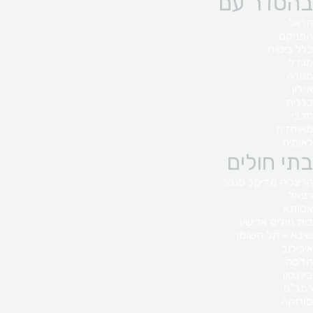
בהסדר עם
הראל
הפניקס
כלל ביטוח
מגדל
מנורה
איילון
כללית
מכבי
מאוחדת
לאומית
בתי חולים
הרצליה מדיקל סנטר
רפאל
אסותא
בית חולים אלישע
שיבא - תל השומר
איכילוב
הדסה
בילנסון
רמב"ם
סורוקה