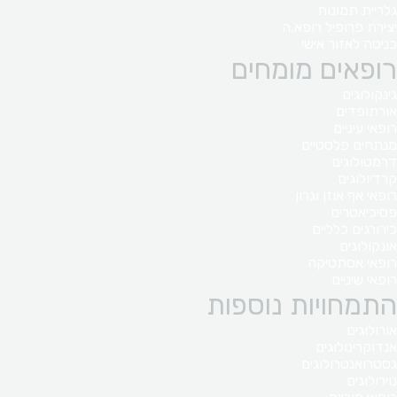
גלריית תמונות
יצירת פרופיל רופא.ה
כניסה לאזור אישי
רופאים מומחים
גינקולוגים
אורתופדים
רופאי עיניים
מנתחים פלסטיים
דרמטולוגים
קרדיולוגים
רופאי אף אוזן וגרון
פסיכיאטרים
כירורגים כלליים
אונקולוגים
רופאי אסתטיקה
רופאי שיניים
התמחויות נוספות
אורולוגים
אנדוקרינולוגים
גסטרואנטרולוגים
נוירולוגים