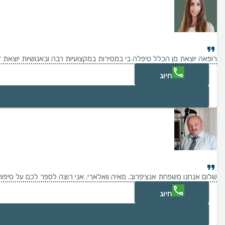
רופאה יוצאת מן הכלל טיפלה בי במסירות במקצועיות רבה ובאנושיות יוצאת דופ
חיוג
שלום אנחנו משפחת אנציפרוב. מאיה וואלארי. אני רוצה לספר לכם על סיפור של חיים. ובאותו רגע להודיע מכל לשון של תודות על הרופא מקופת חולים כללית וגם רופא של אסף הרופא ד"ר יורי ברחמן. הסיפור הוא כזה שכמעט לפני שנה וחצי בעלי הגיע לאסף
חיוג