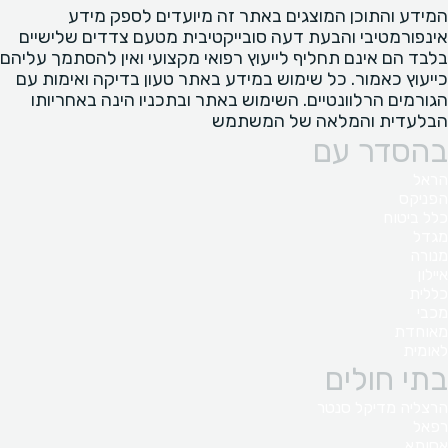
המידע והתוכן המוצגים באתר זה מיועדים לספק מידע
אינפורמטיבי והבעת דעה סובייקטיבית מטעם צדדים שלישיים
בלבד הם אינם תחליף לייעוץ רפואי מקצועי ואין להסתמך עליהם
כייעוץ כאמור. כל שימוש במידע באתר טעון בדיקה ואימות עם
הגורמים הרלוונטיים. השימוש באתר ובתכניו הינה באחריותו
הבלעדית והמלאה של המשתמש
בהסדר עם
הראל
הפניקס
כלל ביטוח
מגדל
מנורה
איילון
כללית
מכבי
מאוחדת
לאומית
בתי חולים
הרצליה מדיקל סנטר
רפאל
אסותא