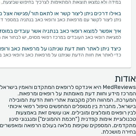
במידה ולא נמצאו תוצאות המתאימות לצרכיך בחיפוש שביצעת, מו
באילו דרכים ניתן ליצור קשר או לתאם תור/פגישה אצל מ
ניתן ליצור לקשר עם מרפאות כאב ורופאי כאב בנתניה במספר דרכים: שליחת פנייה מכוונת באמצעות טופס "צור ק
איך אפשר למצוא רופאי כאב בנתניה אשר עובדים במוסד 
למציאת רופאי כאב העובדים במרכז רפואי מסוים, יש לבחור את ה
כיצד ניתן לאתר חוות דעת שניתנו על מרפאות כאב ורופא
כדי לאתר את חוות הדעת שניתנו על מרפאות כאב ורופאי כאב בנ
אודות
MedReviews היא אינדקס לרופאים המתקדם והאמין בישראל
המרכז מידע וחוות דעת מאומתות על רופאים ומרפאות.
המערכת, המהווה חלק מקבוצת אתרי חוות הדעת המובילה
בישראל, מחברת בין מטופלים המחפשים טיפול רפואי איכותי
לבין רופאים מומלצים ומובילים. אנו עושים זאת באמצעות
טכנולוגיית אימות קפדנית ("חכמת ההמונים") ומנגנוני סינון
מתקדמים, המספקים שקיפות מלאה בעולם הרפואה ומאפשרים
בחירה מושכלת.