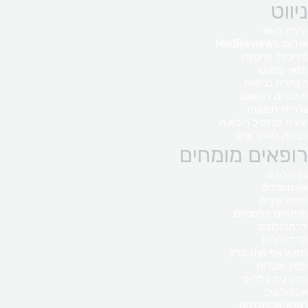
ניווט
יצירת קשר
אודות MedReviews
מדיניות פרטיות
תנאי שימוש
הצהרת נגישות
מאמרים רפואים
גלריית תמונות
יצירת פרופיל רופא.ה
כניסה לאזור אישי
רופאים מומחים
גינקולוגים
אורתופדים
רופאי עיניים
מנתחים פלסטיים
דרמטולוגים
קרדיולוגים
רופאי אף אוזן וגרון
פסיכיאטרים
כירורגים כלליים
אונקולוגים
רופאי אסתטיקה