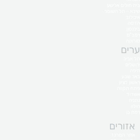
בית חולים אלישע
שיבא - תל השומר
איכילוב
הדסה
בילנסון
רמב"ם
סורוקה
ערים
תל אביב
ירושלים
חיפה
באר שבע
ראשון לציון
פתח תקווה
אשדוד
נתניה
חולון
רמת גן
אזורים
אזור המרכז