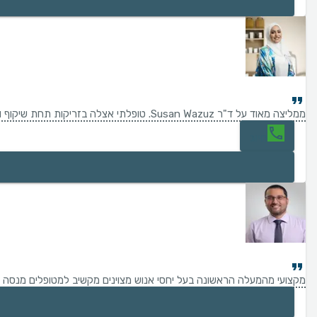
ממליצה מאוד על ד"ר Susan Wazuz. טופלתי אצלה בזריקות תחת שיקוף ובטיפול גלי רדיו לכאבי גב, והחוויה הייתה מצוינת. מקצועית מאוד, אדיבה, נעימה וסבלנית. מסבירה כל שלב בתהליך בצורה ברורה ומרגיעה, עם הרבה יחס אישי ואכפתיות. ממליצה עליה מכל הלב.
חיוג
מקצועי מהמעלה הראשונה בעל יחסי אנוש מצוינים מקשיב למטופלים מנסה למצו