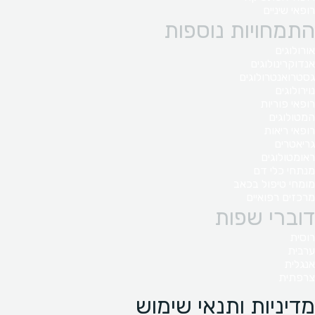
רופאי שיניים
התמחויות נוספות
אורולוגים
אנדוקרינולוגים
גסטרואנטרולוגים
נוירולוגים
רופאי פוריות
המטולוגים
רופאי ריאות
גריאטרים
ראומטולוגים
מנתחי כלי דם
מומחי טיפול בכאב
מרכזים רפואיים
דוברי שפות
רוסית
ערבית
אנגלית
צרפתית
מדיניות ותנאי שימוש