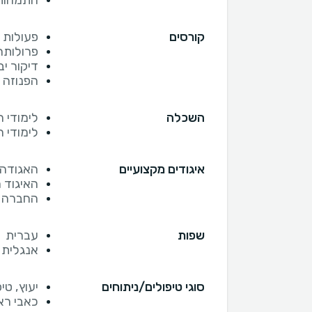
התמחות
קורסים
פעולות 
פרולותר
דיקור יבש 
הפנוזה 
השכלה
לימודי ר
לימודי 
איגודים מקצועיים
האגודה 
האיגוד 
החברה ה
שפות
עברית
אנגלית
סוגי טיפולים/ניתוחים
יעוץ, טי
כאבי רא