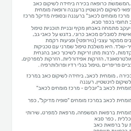
המשמשת כרופאה בכירה ביחידה לשיקום כאב
ואי לשיקום לוינשטיין ברעננה ורופאה מומחית
- מרכז מומחים לכאב" ברעננה ובסופיה מדיקל מרכז
עקב מתמחה באבחון מקיף ובניית תוכניות טיפול
ישית לסובלים מכאב כרוני, בדגש על כאבי גב,
ים ממקור עצבי (נוירופטי) ופגיעות רקמת
ר-שלד. היא משלבת טיפול שמרני עם טכניקות
דמות, לרבות מתן זריקות לשיכוך כאב בהנחית
אולטרסאונד, הזרקות אפידורליות, הזרקות למפרקים,
ים פריפריים ,טיפול בגלי רדיו ופרולותרפיה .
כירה , מומחית לכאב, ביחידה לשיקום כאב במרכז
שיקום לוינשטיין, רעננה
ומחית לכאב ב"יובלים - מרכז מומחים לכאב"
ומחית לכאב במרכז מומחים "סופיה מדיקל", כפר
ומחית ברפואת המשפחה, מרפאת למפרט, שירותי
כללית , כפר סבא
 על ברפואת כאב