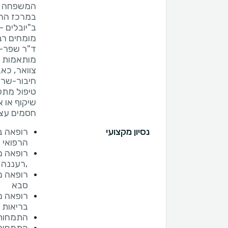
המשפחה ,
במרכז הרפ
ב"יובלים 
ד"ר שפר-י
מותאמות א
צוואר, כאב
חיבור-שרי
טיפול מתק
שיקוף או 
חסמים עצבי
נסיון מקצועי
רופאה ב
הרפואי ל
רופאה מ
,רעננה
רופאה מ
סבא
רופאה מ
בריאות 
התמחות