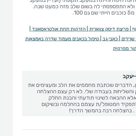
 ומדהימה והייתה במעקב תקופתי (ועדיין במעקב
100.
ף
|
פריצת דיסק צווארית
|
הזרקות תחת אולטראסאונד
|
שרירים
|
כאבי גב
|
טיפול בכאבים מעמוד שדרה באמצאות
וך מפרקית
-יעקב
ן, הדברים שכתבת מחממים את הלב ומעצימים את
והשליחות בעבודה שלי. לא רק עצם ההצלחה
לא ההבאה לשינוי תודעתי והבנת החלק
פקיד המטופל/ת עצמם בהחלמה ובשיקום
 . בהצלחה רבה בהמשך הדרך!