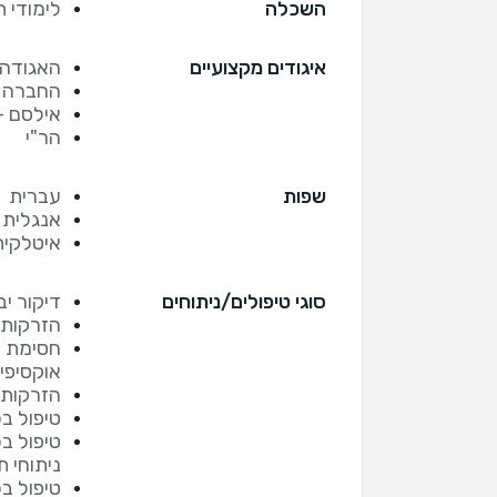
השכלה
לימודי ת
איגודים מקצועיים
האגודה 
החברה ה
אילסם -
הר"י
שפות
עברית
אנגלית
איטלקית
סוגי טיפולים/ניתוחים
דיקור יבש 
הזרקות 
חסימת ע
אוקסיפי
הזרקות 
טיפול ב
טיפול בכ
ניתוחי 
טיפול ב