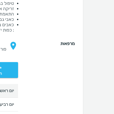
טיפול בג
זריקה א
התאמת טי
כאבי גב
כאבים במ
; כפות יד
מרפאות
פורת 
חי
יום ראשו
יום רביעי