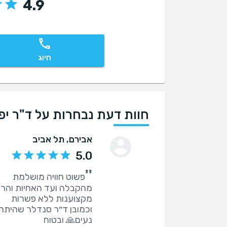
4.9
חיוג
חוות דעת נבחרות על ד"ר י
אבירם
, תל אביב
5.0
''
‏וכמובן ד״ר סנדלר שהיתה
נעים🙏 ובטוח