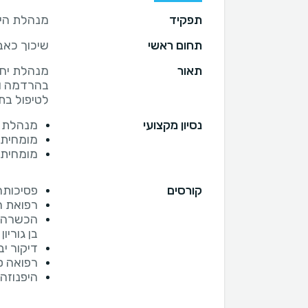
תפקיד
מנהלת היח
תחום ראשי
שיכוך כאב
תאור
מנהלת יחי
בהרדמה ו
לטיפול בת
נסיון מקצועי
מנהלת י
מומחית 
מומחית 
קורסים
פסיכותרפ
רפואת ה
הכשרה לר
בן גוריון
דיקור יבש IMS - בית חול
רפואה ס
היפנוזה