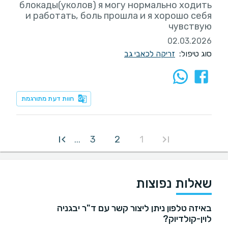
блокады(уколов) я могу нормально ходить
и работать, боль прошла и я хорошо себя
чувствую
02.03.2026
סוג טיפול:
זריקה לכאבי גב
חוות דעת מתורגמת
3
2
1
...
שאלות נפוצות
באיזה טלפון ניתן ליצור קשר עם ד"ר יבגניה
לוין-קולדיוק?