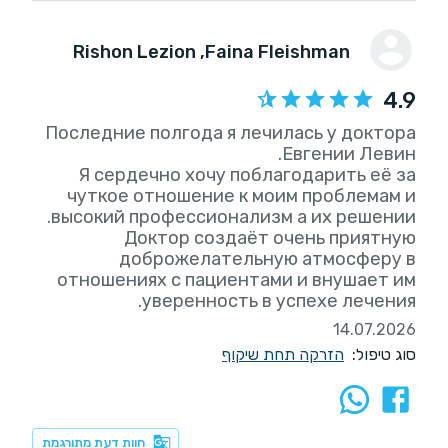
, Rishon Lezion
Faina Fleishman
4.9
Последние полгода я лечилась у доктора
Я сердечно хочу поблагодарить её за
чуткое отношение к моим проблемам и
Доктор создаёт очень приятную
доброжелательную атмосферу в
отношениях с пациентами и внушает им
уверенность в успехе лечения.
14.07.2026
סוג טיפול:
הזרקה תחת שיקוף
חוות דעת מתורגמת