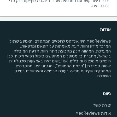
צריך ליצור קשר עם המרפאה של ד"ר יבגניה לוין-קולדיוק כדי
לברר זאת.
אודות
MedReviews היא אינדקס לרופאים המתקדם והאמין בישראל
המרכז מידע וחוות דעת מאומתות על רופאים ומרפאות.
המערכת, המהווה חלק מקבוצת אתרי חוות הדעת המובילה
בישראל, מחברת בין מטופלים המחפשים טיפול רפואי איכותי לבין
רופאים מומלצים ומובילים. אנו עושים זאת באמצעות טכנולוגיית
אימות קפדנית ("חכמת ההמונים") ומנגנוני סינון מתקדמים,
המספקים שקיפות מלאה בעולם הרפואה ומאפשרים בחירה
מושכלת.
ניווט
יצירת קשר
אודות MedReviews