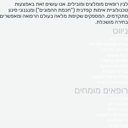
לבין רופאים מומלצים ומובילים. אנו עושים זאת באמצעות
טכנולוגיית אימות קפדנית ("חכמת ההמונים") ומנגנוני סינון
מתקדמים, המספקים שקיפות מלאה בעולם הרפואה ומאפשרים
בחירה מושכלת.
ניווט
יצירת קשר
אודות MedReviews
מדיניות פרטיות
תנאי שימוש
הצהרת נגישות
מאמרים רפואים
גלריית תמונות
יצירת פרופיל רופא.ה
כניסה לאזור אישי
רופאים מומחים
גינקולוגים
אורתופדים
רופאי עיניים
מנתחים פלסטיים
דרמטולוגים
קרדיולוגים