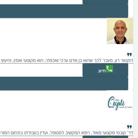
דוקטור רון, מעבר לכך שהוא בן אדם ערכי ואכפתי, הוא מקצועי ואמין, והיעו
חיוג
דר' קובטי מקצועי מאוד, רופא המקשיב למטופל, ועדין בעבודתו בתחום המו