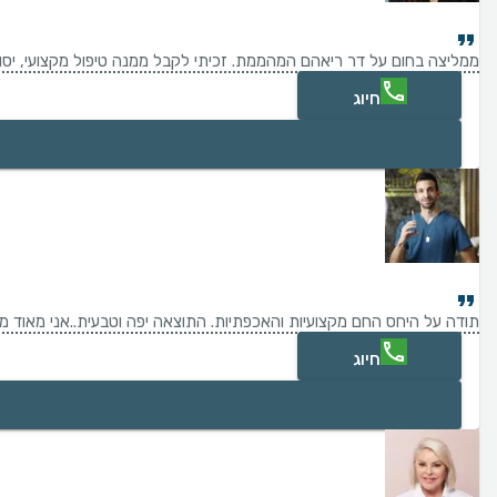
ממליצה בחום על דר ריאהם המהממת. זכיתי לקבל ממנה טיפול מקצועי, יסו
חיוג
תודה על היחס החם מקצועיות והאכפתיות. התוצאה יפה וטבעית..אני מאוד מ
חיוג