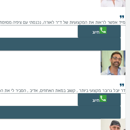
מייד אפשר לראות את המקצועיות של ד״ר לאורה, נכנסתי עם ציפיה מסוימת ויצאתי מסופקת ב100%! לאחר הזרקה וביקורת אני יכולה לומר שמצאתי מישהי שאני סומכת עליה בעיניים עצומ
חיוג
דר יובל גרובר מקצועי ביותר , קשוב במאת האחוזים, אדיב , הסביר לי את ה
חיוג