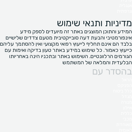
אנגלית
צרפתית
מדיניות ותנאי שימוש
המידע והתוכן המוצגים באתר זה מיועדים לספק מידע
אינפורמטיבי והבעת דעה סובייקטיבית מטעם צדדים שלישיים
בלבד הם אינם תחליף לייעוץ רפואי מקצועי ואין להסתמך עליהם
כייעוץ כאמור. כל שימוש במידע באתר טעון בדיקה ואימות עם
הגורמים הרלוונטיים. השימוש באתר ובתכניו הינה באחריותו
הבלעדית והמלאה של המשתמש
בהסדר עם
הראל
הפניקס
כלל ביטוח
מגדל
מנורה
איילון
כללית
מכבי
מאוחדת
לאומית