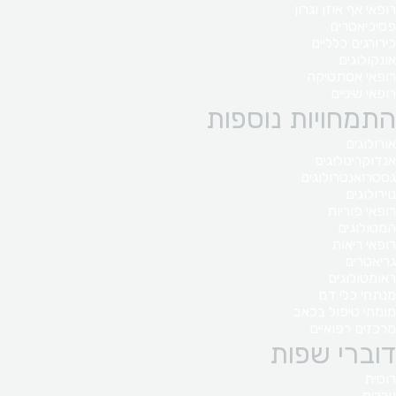
רופאי אף אוזן וגרון
פסיכיאטרים
כירורגים כלליים
אונקולוגים
רופאי אסתטיקה
רופאי שיניים
התמחויות נוספות
אורולוגים
אנדוקרינולוגים
גסטרואנטרולוגים
נוירולוגים
רופאי פוריות
המטולוגים
רופאי ריאות
גריאטרים
ראומטולוגים
מנתחי כלי דם
מומחי טיפול בכאב
מרכזים רפואיים
דוברי שפות
רוסית
ערבית