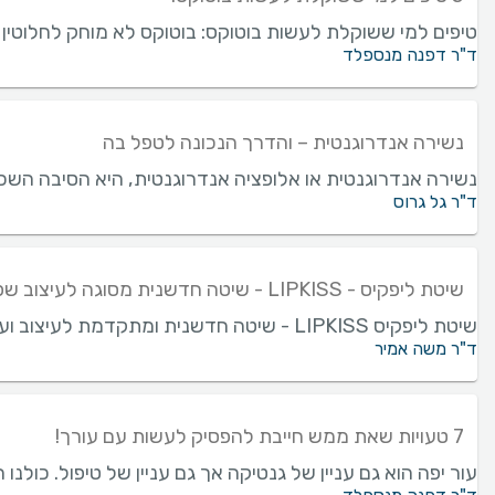
טיפים למי ששוקלת לעשות בוטוקס: בוטוקס לא מוחק לחלוטין א
ד"ר דפנה מנספלד
נשירה אנדרוגנטית – והדרך הנכונה לטפל בה
נשירה אנדרוגנטית או אלופציה אנדרוגנטית, היא הסיבה השכיח
ד"ר גל גרוס
שיטת ליפקיס - LIPKISS - שיטה חדשנית מסוגה לעיצוב שפתיים
שיטת ליפקיס LIPKISS - שיטה חדשנית ומתקדמת לעיצוב ועיבוי השפתיים. ברוב המקרים: ללא סימני הזרקה, ללא שטפי דם, ללא גושים ותוך 15 דקות.
ד"ר משה אמיר
7 טעויות שאת ממש חייבת להפסיק לעשות עם עורך!
עור יפה הוא גם עניין של גנטיקה אך גם עניין של טיפול. כולנ