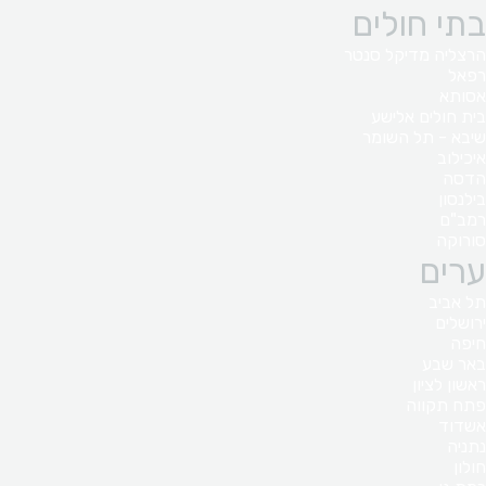
בתי חולים
הרצליה מדיקל סנטר
רפאל
אסותא
בית חולים אלישע
שיבא - תל השומר
איכילוב
הדסה
בילנסון
רמב"ם
סורוקה
ערים
תל אביב
ירושלים
חיפה
באר שבע
ראשון לציון
פתח תקווה
אשדוד
נתניה
חולון