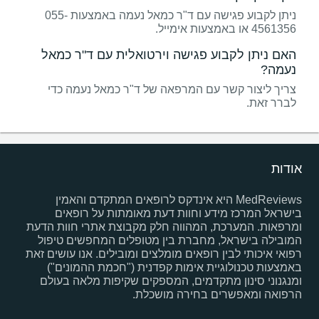
ניתן לקבוע פגישה עם ד"ר כמאל נעמה באמצעות 055-
4561356 או באמצעות אימייל.
האם ניתן לקבוע פגישה וירטואלית עם ד"ר כמאל
נעמה?
צריך ליצור קשר עם המרפאה של ד"ר כמאל נעמה כדי
לברר זאת.
אודות
MedReviews היא אינדקס לרופאים המתקדם והאמין
בישראל המרכז מידע וחוות דעת מאומתות על רופאים
ומרפאות. המערכת, המהווה חלק מקבוצת אתרי חוות הדעת
המובילה בישראל, מחברת בין מטופלים המחפשים טיפול
רפואי איכותי לבין רופאים מומלצים ומובילים. אנו עושים זאת
באמצעות טכנולוגיית אימות קפדנית ("חכמת ההמונים")
ומנגנוני סינון מתקדמים, המספקים שקיפות מלאה בעולם
הרפואה ומאפשרים בחירה מושכלת.