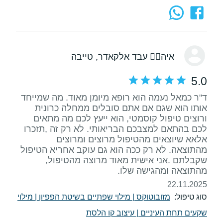
איה🙅‍♀️ עבד אלקאדר
, טייבה
5.0
ד"ר כמאל נעמה הוא רופא מיומן מאוד. מה שמייחד
אותו הוא שגם אם אתם סובלים ממחלה כרונית
ורוצים טיפול קוסמטי, הוא ייעץ לכם מה מתאים
לכם בהתאם למצבכם הבריאותי. לא רק זה ,תזכרו
אלאא שיוצאים מהטיפול מרוצים ומרוצים
מהתוצאה. לא רק ככה הוא גם עוקב אחריא הטיפול
שקבלתם .אני אישית מאוד מרוצה מהטיפול,
מהתוצאה ומהגישה שלו.
22.11.2025
סוג טיפול:
מזובוטוקס
|
מילוי שפתיים בשיטת הפפיון
|
מילוי
שקעים תחת העיניים
|
עיצוב קו הלסת