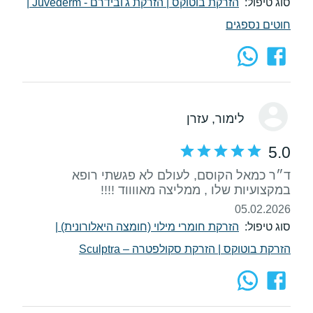
סוג טיפול:
הזרקת בוטוקס
|
הזרקת ג'ובידרם - Juvederm
|
חוטים נספגים
לימור
, עזרן
5.0
ד״ר כמאל הקוסם, לעולם לא פגשתי רופא
במקצועיות שלו , ממליצה מאווווד !!!!
05.02.2026
סוג טיפול:
הזרקת חומרי מילוי (חומצה היאלורונית)
|
הזרקת בוטוקס
|
הזרקת סקולפטרה – Sculptra