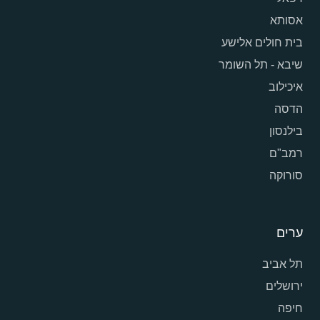
אסותא
בית חולים אלישע
שיבא - תל השומר
איכילוב
הדסה
בילנסון
רמב"ם
סורוקה
ערים
תל אביב
ירושלים
חיפה