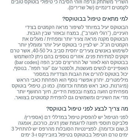
השריר משתתק ונרפה וזוהי הסיבה כי טיפולי בוטוקס טובים
לקמטים דינמיים (של שרירים).
למי מתאים טיפול בבוטוקס?
הבוטוקס יעיל במיוחד לשיפור מראה הקמטים בצידי
העיניים, ("רגלי העורב"), במצח ובאזור שבין הגבות.
הבוטוקס מקנה מראה צעיר יותר ומפחית / מעלים את
הקמטים הנ"ל. יש לציין כי בוטוקס יעיל יותר ומומלץ יותר
לשימוש באנשים צעירים יחסית סביב גיל 40-50, אשר טרם
זקוקים למתיחת פנים. אזורים נוספים בהם ניתן להשתמש
בבוטוקס הוא לאזור של החריצים סביב הפה (bar codes)
האופייניים לנשים מעשנות, ולסנטר עם "עור תפוז". בנוסף,
יכול בוטוקס להרים את הגבות הצדדיות במספר
מילימטרים. יתרון אפשרי נוסף הוא הפחתת כאבי הראש
(מיגרנות, כאב ראש ממתח וכדומה). כמו כן, טיפולי בוטוקס
מפחיתים הזעה במצח ובכפות הידיים, חיוך החושף יותר
מדי את השיניים ומשמשים גם להפחית קמטוטים בצוואר.
מה צריך לבצע לפני טיפול בוטוקס?
לפני הטיפול יש להפסיק טיפול במדללי דם (אספירין/
פלביקס תוספי תזונה לדוגמת שמן דגים, כורכום, אומגה
3,שום וכדומה). לפציינטיות הסובלות מהרפס יש להתחיל 3
ימים טרם הטיפול בבוטוקס בטיפול בזובירקס ו-3 ימים