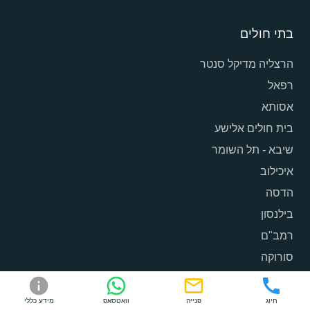
בתי חולים
הרצליה מדיקל סנטר
רפאל
אסותא
בית חולים אלישע
שיבא - תל השומר
איכילוב
הדסה
בילנסון
רמב"ם
סורוקה
חיוג
פנייה
וואטסאפ
מידע כללי