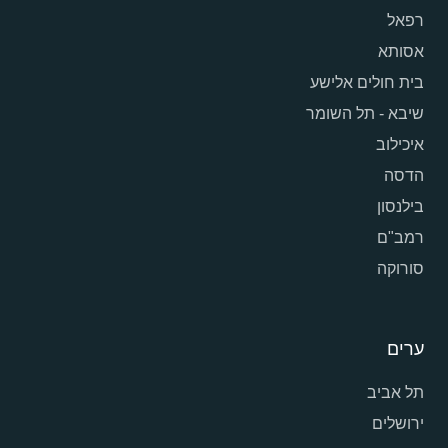
רפאל
אסותא
בית חולים אלישע
שיבא - תל השומר
איכילוב
הדסה
בילנסון
רמב"ם
סורוקה
ערים
תל אביב
ירושלים