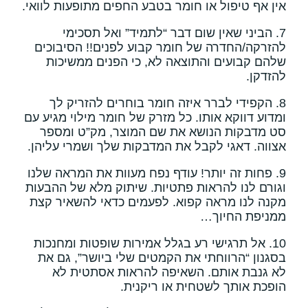
אין אף טיפול או חומר בטבע החפים מתופעות לוואי.
7. הביני שאין שום דבר “לתמיד” ואל תסכימי
להזרקה/החדרה של חומר קבוע לפנים!! הסיבוכים
שלהם קבועים והתוצאה לא, כי הפנים ממשיכות
להזדקן.
8. הקפידי לברר איזה חומר בוחרים להזריק לך
ומדוע דווקא אותו. כל מזרק של חומר מילוי מגיע עם
סט מדבקות הנושא את שם המוצר, מק”ט ומספר
אצווה. דאגי לקבל את המדבקות שלך ושמרי עליהן.
9. פחות זה יותר! עודף נפח מעוות את המראה שלנו
וגורם לנו להראות פתטיות. שיתוק מלא של ההבעות
מקנה לנו מראה קפוא. לפעמים כדאי להשאיר קצת
ממניפת החיוך…
10. אל תרגישי רע בגלל אמירות שופטות ומחנכות
בסגנון “הרווחתי את הקמטים שלי ביושר”, גם את
לא גנבת אותם. השאיפה להראות אסתטית לא
הופכת אותך לשטחית או ריקנית.