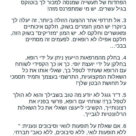
הפחדות של תעשייה שמנסה למכור לך בוטוקס
בגיל עשרים. יש מי שמתפרנס מזה!
3. אל תרדפי אחר ההצעה הזולה ביותר, זה יעלה לך
ביוקר! יש המון חומרים בשוק, חלקם איכותיים
ומאושרים וחלקם לא. יש המון “מזריקים” בשוק הזה,
חלקם אפילו לא רופאים. לפעמים זה מסתיים
בבכי…
4. בחלק מהמרפאות הייעוץ ניתן על ידי רופא,
בחלקן על ידי יועצת יופי. כך או כך הקפידי לשוחח
עם הרופא שעתיד לטפל בך, שאלי אותו את כל
השאלות המקצועיות, התרשמי בעצמך ותמיד תסמכי
על תחושת הבטן שלך!
5. ד”ר גוגל לא יודע מה טוב בשבילך והוא לא הולך
לטפל בך!! שוחחי עם רופא, פרשי בפניו את
רצונותייך, הקשיבי לייעוצו ושאלי את כל השאלות
הרלוונטיות לגבייך.
6. אם שאלת על תופעות לוואי וסיבוכים ונענית: ”
ללא תופעות לואי, ללא סיבוכים, ללא כאב” תברחי.