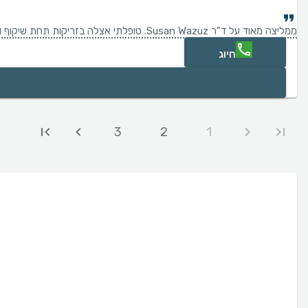
ממליצה מאוד על ד"ר Susan Wazuz. טופלתי אצלה בזריקות תחת שיקוף ובטיפול גלי רדיו לכאבי גב, והחוויה הייתה מצוינת. מקצועית מאוד, אדיבה, נעימה וסבלנית. מסבירה כל שלב בתהליך בצורה ברורה ומרגיעה, עם הרבה יחס אישי ואכפתיות. ממליצה עליה מכל הלב.
חיוג
3
2
1