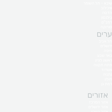
שיבא - תל השומר
איכילוב
הדסה
בילנסון
רמב"ם
סורוקה
ערים
תל אביב
ירושלים
חיפה
באר שבע
ראשון לציון
פתח תקווה
אשדוד
נתניה
חולון
רמת גן
אזורים
אזור המרכז
אזור ירושלים
אזור השרון