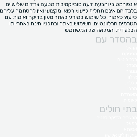
אינפורמטיבי והבעת דעה סובייקטיבית מטעם צדדים שלישיים
בלבד הם אינם תחליף לייעוץ רפואי מקצועי ואין להסתמך עליהם
כייעוץ כאמור. כל שימוש במידע באתר טעון בדיקה ואימות עם
הגורמים הרלוונטיים. השימוש באתר ובתכניו הינה באחריותו
הבלעדית והמלאה של המשתמש
בהסדר עם
הראל
הפניקס
כלל ביטוח
מגדל
מנורה
איילון
כללית
מכבי
מאוחדת
לאומית
בתי חולים
הרצליה מדיקל סנטר
רפאל
אסותא
בית חולים אלישע