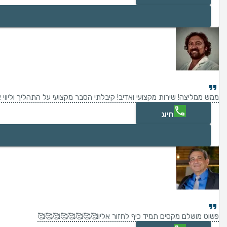
ממש ממליצה! שירות מקצועי ואדיב! קיבלתי הסבר מקצועי על התהליך וליווי א
חיוג
פשוט מושלם מקסים תמיד כיף לחזור אליו🥰🥰🥰🥰🥰🥰🥰🥰