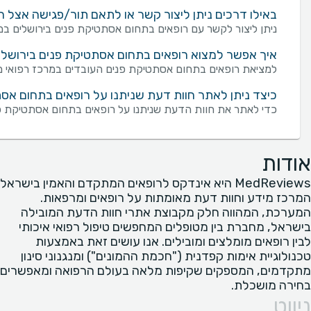
באילו דרכים ניתן ליצור קשר או לתאם תור/פגישה אצל 
ניתן ליצור לקשר עם רופאים בתחום אסתטיקת פנים בירושלים במספר דרכים: שליחת פנייה מכוונת באמצעות טופ
איך אפשר למצוא רופאים בתחום אסתטיקת פנים בירושלי
למציאת רופאים בתחום אסתטיקת פנים העובדים במרכז רפואי מסו
כיצד ניתן לאתר חוות דעת שניתנו על רופאים בתחום אסת
כדי לאתר את חוות הדעת שניתנו על רופאים בתחום אסתטיקת פנ
אודות
MedReviews היא אינדקס לרופאים המתקדם והאמין בישראל
המרכז מידע וחוות דעת מאומתות על רופאים ומרפאות.
המערכת, המהווה חלק מקבוצת אתרי חוות הדעת המובילה
בישראל, מחברת בין מטופלים המחפשים טיפול רפואי איכותי
לבין רופאים מומלצים ומובילים. אנו עושים זאת באמצעות
טכנולוגיית אימות קפדנית ("חכמת ההמונים") ומנגנוני סינון
מתקדמים, המספקים שקיפות מלאה בעולם הרפואה ומאפשרים
בחירה מושכלת.
ניווט