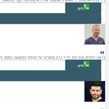
ד"ר גבע הוא מספר 1, מאושרת שהגעתי אליו, לא מפסיקה לקבל מחמאות, אפילו שאני כבר סבתא מעל 70, חושבים שאני אמא של הנכדים. בקיצור בזכות ד"ר גבע שהוריד ממני 10 שנים, ועשה אותי צעירה ויפה. אלפי תודות לך ד"ר גבע, אומן ידי זהב. ממליצה ממליצה בחום לכו, ותורידו מכם שנים.
חיוג
ברצוני להודות מכל הלב לד”ר ברק סטוצ'ינר על הטיפול המקצועי, המסור וה
חיוג