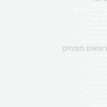
יצירת קשר
אודות MedReviews
מדיניות פרטיות
תנאי שימוש
הצהרת נגישות
מאמרים רפואים
גלריית תמונות
יצירת פרופיל רופא.ה
כניסה לאזור אישי
רופאים מומחים
גינקולוגים
אורתופדים
רופאי עיניים
מנתחים פלסטיים
דרמטולוגים
קרדיולוגים
רופאי אף אוזן וגרון
פסיכיאטרים
כירורגים כלליים
אונקולוגים
רופאי אסתטיקה
רופאי שיניים