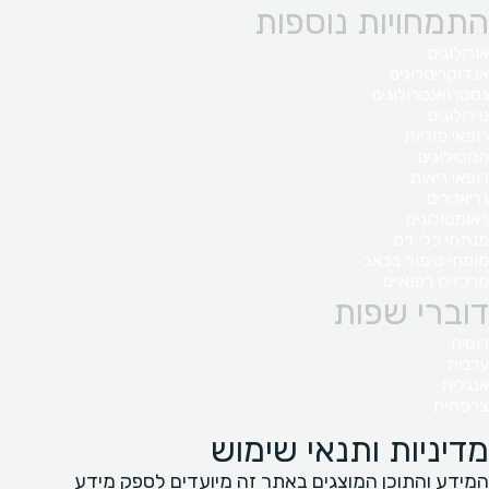
התמחויות נוספות
אורולוגים
אנדוקרינולוגים
גסטרואנטרולוגים
נוירולוגים
רופאי פוריות
המטולוגים
רופאי ריאות
גריאטרים
ראומטולוגים
מנתחי כלי דם
מומחי טיפול בכאב
מרכזים רפואיים
דוברי שפות
רוסית
ערבית
אנגלית
צרפתית
מדיניות ותנאי שימוש
המידע והתוכן המוצגים באתר זה מיועדים לספק מידע