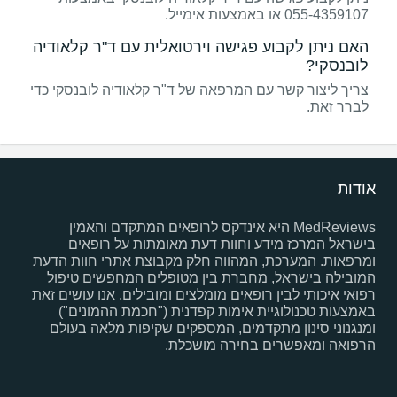
055-4359107 או באמצעות אימייל.
האם ניתן לקבוע פגישה וירטואלית עם ד"ר קלאודיה
לובנסקי?
צריך ליצור קשר עם המרפאה של ד"ר קלאודיה לובנסקי כדי
לברר זאת.
אודות
MedReviews היא אינדקס לרופאים המתקדם והאמין
בישראל המרכז מידע וחוות דעת מאומתות על רופאים
ומרפאות. המערכת, המהווה חלק מקבוצת אתרי חוות הדעת
המובילה בישראל, מחברת בין מטופלים המחפשים טיפול
רפואי איכותי לבין רופאים מומלצים ומובילים. אנו עושים זאת
באמצעות טכנולוגיית אימות קפדנית ("חכמת ההמונים")
ומנגנוני סינון מתקדמים, המספקים שקיפות מלאה בעולם
הרפואה ומאפשרים בחירה מושכלת.