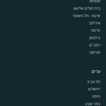
אסותא
בית חולים אלישע
שיבא - תל השומר
איכילוב
הדסה
בילנסון
רמב"ם
סורוקה
ערים
תל אביב
ירושלים
חיפה
באר שבע