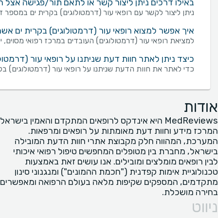
באילו דרכים ניתן ליצור קשר או לתאם תור/פגישה אצל רו
ניתן ליצור לקשר עם רופאי עור (דרמטולוגים) בקרית ים במספר דרכים: שליחת פנייה מכוונת באמצעות טופס "צור 
איך אפשר למצוא רופאי עור (דרמטולוגים) בקרית ים אשר
למציאת רופאי עור (דרמטולוגים) העובדים במרכז רפואי מסוים, 
כיצד ניתן לאתר חוות דעת שניתנו על רופאי עור (דרמטול
כדי לאתר את חוות הדעת שניתנו על רופאי עור (דרמטולוגים) בק
אודות
MedReviews היא אינדקס לרופאים המתקדם והאמין בישראל
המרכז מידע וחוות דעת מאומתות על רופאים ומרפאות.
המערכת, המהווה חלק מקבוצת אתרי חוות הדעת המובילה
בישראל, מחברת בין מטופלים המחפשים טיפול רפואי איכותי
לבין רופאים מומלצים ומובילים. אנו עושים זאת באמצעות
טכנולוגיית אימות קפדנית ("חכמת ההמונים") ומנגנוני סינון
מתקדמים, המספקים שקיפות מלאה בעולם הרפואה ומאפשרים
בחירה מושכלת.
ניווט