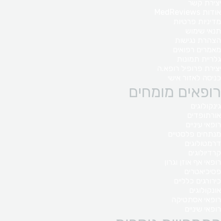
יצירת קשר
אודות MedReviews
מדיניות פרטיות
תנאי שימוש
הצהרת נגישות
מאמרים רפואים
גלריית תמונות
יצירת פרופיל רופא.ה
כניסה לאזור אישי
רופאים מומחים
גינקולוגים
אורתופדים
רופאי עיניים
מנתחים פלסטיים
דרמטולוגים
קרדיולוגים
רופאי אף אוזן וגרון
פסיכיאטרים
כירורגים כלליים
אונקולוגים
רופאי אסתטיקה
רופאי שיניים