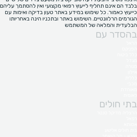
בלבד הם אינם תחליף לייעוץ רפואי מקצועי ואין להסתמך עליהם
כייעוץ כאמור. כל שימוש במידע באתר טעון בדיקה ואימות עם
הגורמים הרלוונטיים. השימוש באתר ובתכניו הינה באחריותו
הבלעדית והמלאה של המשתמש
בהסדר עם
הראל
הפניקס
כלל ביטוח
מגדל
מנורה
איילון
כללית
מכבי
מאוחדת
לאומית
בתי חולים
הרצליה מדיקל סנטר
רפאל
אסותא
בית חולים אלישע
שיבא - תל השומר