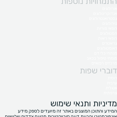
התמחויות נוספות
אורולוגים
אנדוקרינולוגים
גסטרואנטרולוגים
נוירולוגים
רופאי פוריות
המטולוגים
רופאי ריאות
גריאטרים
ראומטולוגים
מנתחי כלי דם
מומחי טיפול בכאב
מרכזים רפואיים
דוברי שפות
רוסית
ערבית
אנגלית
צרפתית
מדיניות ותנאי שימוש
המידע והתוכן המוצגים באתר זה מיועדים לספק מידע
אינפורמטיבי והבעת דעה סובייקטיבית מטעם צדדים שלישיים