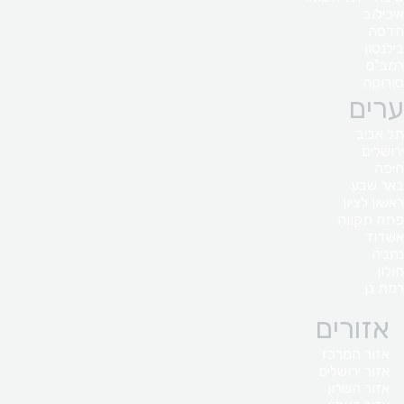
איכילוב
הדסה
בילנסון
רמב"ם
סורוקה
ערים
תל אביב
ירושלים
חיפה
באר שבע
ראשון לציון
פתח תקווה
אשדוד
נתניה
חולון
רמת גן
אזורים
אזור המרכז
אזור ירושלים
אזור השרון