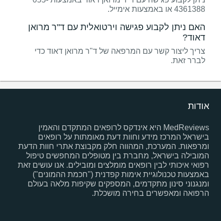
4361388 או באמצעות אימייל.
האם ניתן לקבוע פגישה וירטואלית עם ד"ר מרואן
דאוד?
צריך ליצור קשר עם המרפאה של ד"ר מרואן דאוד כדי
לברר זאת.
אודות
MedReviews היא אינדקס לרופאים המתקדם והאמין
בישראל המרכז מידע וחוות דעת מאומתות על רופאים
ומרפאות. המערכת, המהווה חלק מקבוצת אתרי חוות הדעת
המובילה בישראל, מחברת בין מטופלים המחפשים טיפול
רפואי איכותי לבין רופאים מומלצים ומובילים. אנו עושים זאת
באמצעות טכנולוגיית אימות קפדנית ("חכמת ההמונים")
ומנגנוני סינון מתקדמים, המספקים שקיפות מלאה בעולם
הרפואה ומאפשרים בחירה מושכלת.