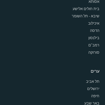
אסותא
בית חולים אלישע
שיבא - תל השומר
איכילוב
הדסה
בילנסון
רמב"ם
סורוקה
ערים
תל אביב
ירושלים
חיפה
באר שבע