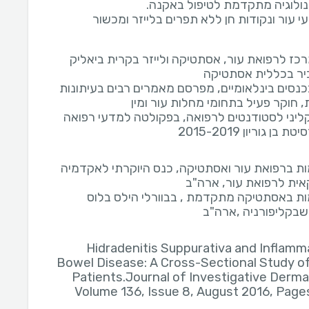
 עור ונקודות חן ללא תפרים בלייזר ומכשור
כז לרפואת עור, אסתטיקה ולייזר בקרית ביאליק
יר בכללית אסתטיקה
נסים בינלאומיים, מפרסם מאמרים רבים בעיתונות
 חוקר פעיל בתחומי מחלות עור ומין
ליני לסטודנטים לרפואה, בפקולטה למדעי רפואה
 בן גוריון 2015-2019
 ברפואת עור ואסתטיקה, כנס היוקרתי לאקדמיה
ית לרפואת עור, ארה"ב
 באסתטיקה מתקדמת , בבוורלי הילס בלוס
שבקליפורניה ,ארה"ב
1.Hidradenitis Suppurativa and Inflam
Bowel Disease: A Cross-Sectional Study o
Patients.Journal of Investigative Derm
Volume 136, Issue 8, August 2016, Page