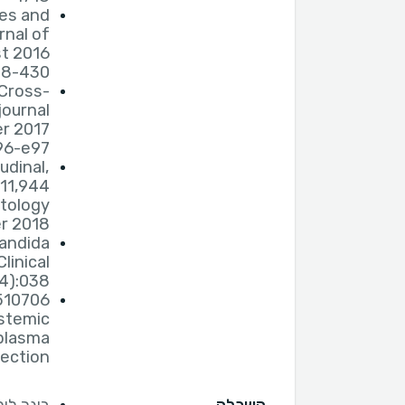
tes and
rnal of
t 2016
28-430
 Cross-
journal
r 2017
6-e97.
udinal,
11,944
atology
 2018.
Candida
linical
4):038
510706
ystemic
plasma
ection