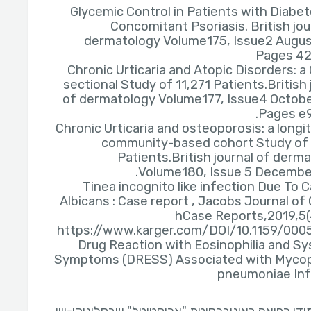
Glycemic Control in Patients with Diabe
Concomitant Psoriasis. British jou
dermatology Volume175, Issue2 Augus
Pages 4
Chronic Urticaria and Atopic Disorders: a
sectional Study of 11,271 Patients.British 
of dermatology Volume177, Issue4 Octobe
Pages e9
Chronic Urticaria and osteoporosis: a longit
community-based cohort Study of 
Patients.British journal of derm
Volume180, Issue 5 December
Tinea incognito like infection Due To 
Albicans : Case report , Jacobs Journal of C
hCase Reports,2019,5(
https://www.karger.com/DOI/10.1159/000
Drug Reaction with Eosinophilia and S
Symptoms (DRESS) Associated with Myco
pneumoniae Inf