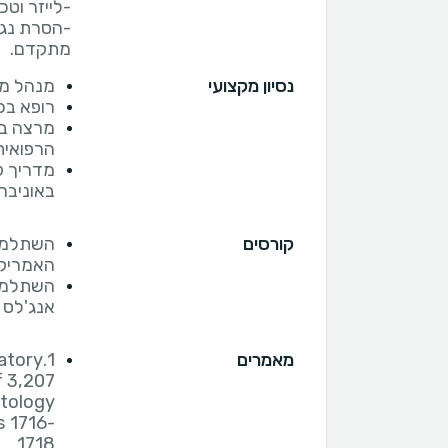
-הסרת נגעי
מתקדם.
נסיון מקצועי
מנהל מר
רופא בכ
מרצה בכ
הרפואית,
מדריך ק
באוניברסיטת
קורסים
השתלמות
האמריקא
השתלמות
אנג'לס 
מאמרים
matory
f 3,207
atology
s 1716-
1718