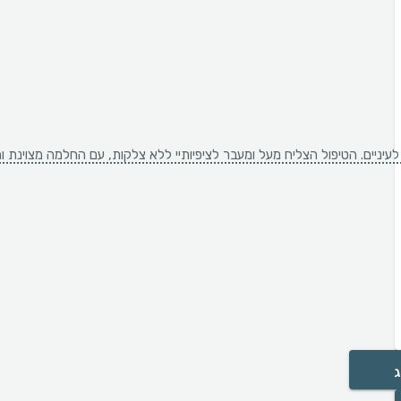
יים. הטיפול הצליח מעל ומעבר לציפיותיי ללא צלקות, עם החלמה מצוינת והיעל
ג