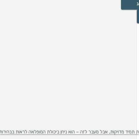
ג
אות תמיד מדויקות, אבל מעבר לזה – הוא ניחן ביכולת המופלאה לראות בבהיר