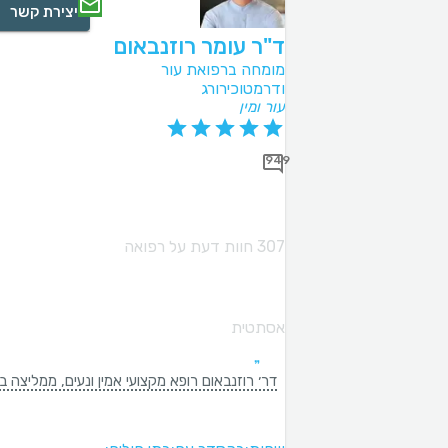
יצירת קשר
ד"ר עומר רוזנבאום
מומחה ברפואת עור
ודרמטוכירורג
עור ומין
949
307 חוות דעת על רפואה
אסתטית
דר׳ רוזנבאום רופא מקצועי אמין ונעים, ממליצה ב