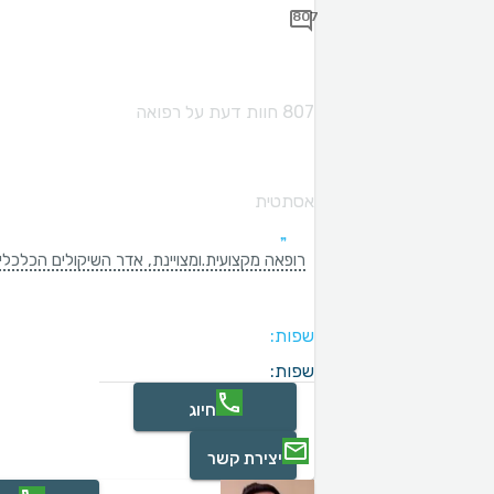
807
807 חוות דעת על רפואה
אסתטית
רופאה מקצועית.ומצויינת, אדר השיקולים הכלכלי
שפות:
שפות:
חיוג
יצירת קשר