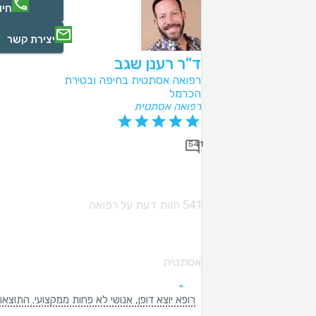
חיו
יצירת קשר
ד"ר רענן שגב
רפואה אסתטית בחיפה ובטירת
הכרמל
רפואה אסתטית
541
541 חוות דעת על רפואה
אסתטית
רופא יוצא דופן, אנושי לא פחות ממקצועי. התוצ