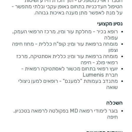
הסבר ראוי למטופלים - תוך הכרת הידע ושיטות
הטיפול העדכניות בתחום באופן עקבי ובלתי מתפשר -
על מנת לאפשר מתן מענה באיכות גבוהה.
נסיון מקצועי
רופא בכיר - מחלקת עור ומין, מרכז הרפואי העמק,
עפולה
מומחה ברפואת עור ומין: קופ"ח כללית - מחוז חיפה
וצפון
מומחה ברפואת עור ומין: כללית אסתטיקה, מרכז
רפואי פולג - חיפה
יועץ רפואי בתחום מכשור לאסתטיקה רפואית -
חברת Lumenis
מתנדב בעמותת "למענם" - רופאים למען ניצולי
שואה
השכלה
בוגר לימודי רפואה MD בפקולטה לרפואה בטכניון,
חיפה