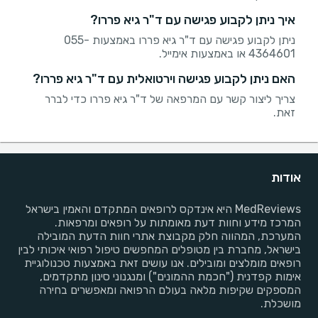
איך ניתן לקבוע פגישה עם ד"ר גיא פררו?
ניתן לקבוע פגישה עם ד"ר גיא פררו באמצעות 055-
4364601 או באמצעות אימייל.
האם ניתן לקבוע פגישה וירטואלית עם ד"ר גיא פררו?
צריך ליצור קשר עם המרפאה של ד"ר גיא פררו כדי לברר
זאת.
אודות
MedReviews היא אינדקס לרופאים המתקדם והאמין בישראל
המרכז מידע וחוות דעת מאומתות על רופאים ומרפאות.
המערכת, המהווה חלק מקבוצת אתרי חוות הדעת המובילה
בישראל, מחברת בין מטופלים המחפשים טיפול רפואי איכותי לבין
רופאים מומלצים ומובילים. אנו עושים זאת באמצעות טכנולוגיית
אימות קפדנית ("חכמת ההמונים") ומנגנוני סינון מתקדמים,
המספקים שקיפות מלאה בעולם הרפואה ומאפשרים בחירה
מושכלת.