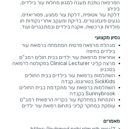
המרפאה נותנת מענה למגוון מחלות עור בילדים,
דלקת עור אטופית, דלקת עור ממגע, פסוריאזיס,
נגעים פיגמנטרים, בדיקת ומעקב אחרי נקודות חן
מולדות ונרכשות, אקנה בילדים ובמתבגרים ועוד.
נסיון מקצועי
מנהלת מרפאה פרטית המתמחה ברפואת עור
בילדים בחיפה
אחראית מרפאות עור ילדים בבית חולים רמב"ם
מרצה קליני Clinical Lecturer בפקולטה לרפואה
בטכניון
השתלמות ברפואת עור בילדים בבית החולים
SickKids בטורונטו, קנדה
השתלמות ברפואת עור מתקדמת בבית החולים
Sunnybrook בקנדה
התמחות במחלקת עור בקריה הרפואית רמב"ם
עוסקת במחקר קליני בתחום רפואת עור ילדים
מאמרים
https://pubmed.ncbi.nlm.nih.gov/?