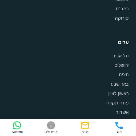
רמב"ם
סורוקה
ערים
תל אביב
ירושלים
חיפה
באר שבע
ראשון לציון
פתח תקווה
אשדוד
נתניה
חולון
חיוג
פנייה
מידע כללי
וואטסאפ