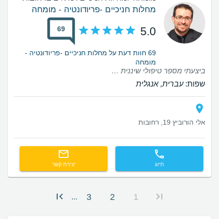
מחלות חניכיים -פריודונטיה - מומחה
69
5.0
69 חוות דעת על מחלות חניכיים -פריודונטיה -
מומחה
‏ביצעתי מספר טיפולי שיננית במרפאה ‏חייב לציין לחיוב את סיון שעזרה לי למצוא תור בהקדם וגם את השיננית רויטל על טיפול מקצועי מאוד
שפות:
עברית, אנגלית
אלי הורוביץ 19, רחובות
חיוג
יצירת קשר
3
2
1
...