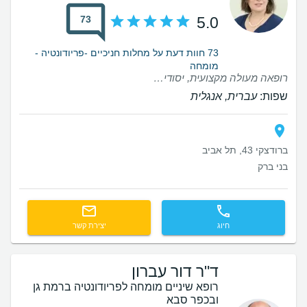
73
5.0
73 חוות דעת על מחלות חניכיים -פריודונטיה -
מומחה
רופאה מעולה מקצועית, יסודית ועדינה. ממליצה מאוד
שפות:
עברית, אנגלית
ברודצקי 43, תל אביב
בני ברק
חיוג
יצירת קשר
ד"ר דור עברון
רופא שיניים מומחה לפריודונטיה ברמת גן
ובכפר סבא