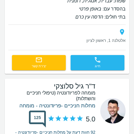
שפות:
עברית, אנגלית, רומנית
בהסדר עם:
באופן פרטי
בתי חולים:
הדסה עין כרם
אלטלנה 1, ראשון לציון
חיוג
יצירת קשר
ד"ר גיל סלוצקי
מומחה לפריודונטיה (טיפולי חניכיים
והשתלות)
מחלות חניכיים -פריודונטיה - מומחה
125
5.0
92 חוות דעת על מחלות חניכיים -פריודונטיה -