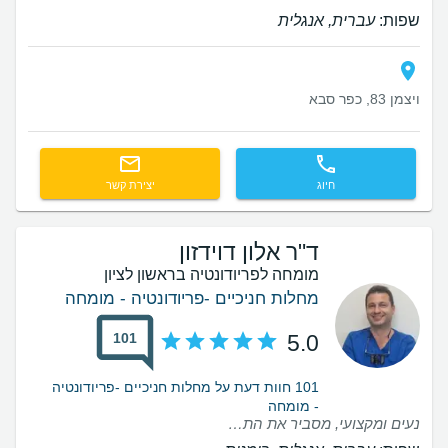
שפות:
עברית, אנגלית
ויצמן 83, כפר סבא
חיוג
יצירת קשר
ד"ר אלון דוידזון
מומחה לפריודונטיה בראשון לציון
מחלות חניכיים -פריודונטיה - מומחה
101
5.0
101 חוות דעת על מחלות חניכיים -פריודונטיה
- מומחה
נעים ומקצועי, מסביר את התהליך וזמין גם לאחריו לשאלות. יוצר קשר ומגלה עניין ואכפתיות בתהליך ההחלמה.