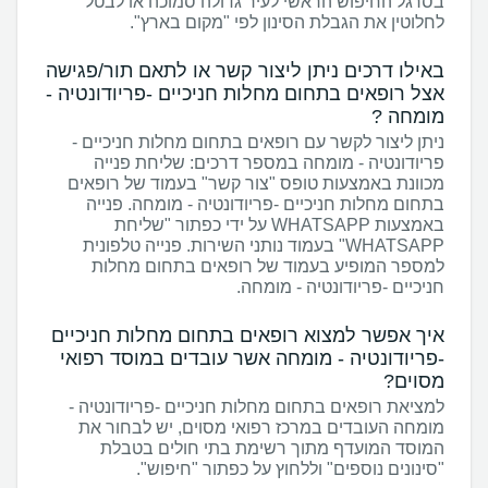
בסרגל החיפוש הראשי לעיר גדולה סמוכה או לבטל
לחלוטין את הגבלת הסינון לפי "מקום בארץ".
באילו דרכים ניתן ליצור קשר או לתאם תור/פגישה
אצל רופאים בתחום מחלות חניכיים -פריודונטיה -
מומחה ?
ניתן ליצור לקשר עם רופאים בתחום מחלות חניכיים -
פריודונטיה - מומחה במספר דרכים: שליחת פנייה
מכוונת באמצעות טופס "צור קשר" בעמוד של רופאים
בתחום מחלות חניכיים -פריודונטיה - מומחה. פנייה
באמצעות WHATSAPP על ידי כפתור "שליחת
WHATSAPP" בעמוד נותני השירות. פנייה טלפונית
למספר המופיע בעמוד של רופאים בתחום מחלות
חניכיים -פריודונטיה - מומחה.
איך אפשר למצוא רופאים בתחום מחלות חניכיים
-פריודונטיה - מומחה אשר עובדים במוסד רפואי
מסוים?
למציאת רופאים בתחום מחלות חניכיים -פריודונטיה -
מומחה העובדים במרכז רפואי מסוים, יש לבחור את
המוסד המועדף מתוך רשימת בתי חולים בטבלת
"סינונים נוספים" וללחוץ על כפתור "חיפוש".