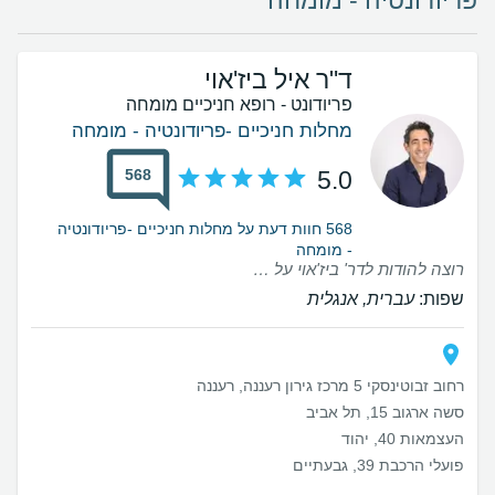
פריודונטיה - מומחה
ד"ר איל ביז'אוי
פריודונט - רופא חניכיים מומחה
מחלות חניכיים -פריודונטיה - מומחה
568
5.0
568 חוות דעת על מחלות חניכיים -פריודונטיה
- מומחה
רוצה להודות לדר' ביז'אוי על הטיפול המקצועי והעדין שקיבלתי היום. למרות שמדובר בטיפול מורכב הכל עבר בקלות יחסית וכמעט ללא כאבים. לאורך כל התהליך זכיתי ליחס אישי, סבלני ואדיב תוך הסבר ברור על כל שלב בטיפול ומתן תחושת ביטחון ורוגע.
שפות:
עברית, אנגלית
רחוב זבוטינסקי 5 מרכז גירון רעננה, רעננה
סשה ארגוב 15, תל אביב
העצמאות 40, יהוד
פועלי הרכבת 39, גבעתיים