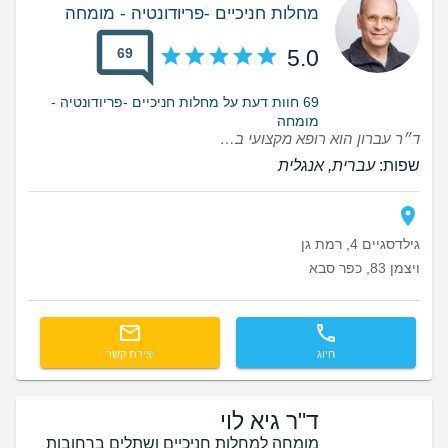
מחלות חניכיים -פריודונטיה - מומחה
69
5.0
69 חוות דעת על מחלות חניכיים -פריודונטיה -
מומחה
ד״ר עברון הוא רופא מקצועי ברמה הגבוהה ביותר. משרה תחושה טובה ובטחון, סבלני ויסודי. זמין ונגיש לכל שאלה. תודה רבה!
שפות:
עברית, אנגלית
גילדסגיים 4, רמת גן
ויצמן 83, כפר סבא
חיוג
יצירת קשר
ד"ר גיא לוי
מומחה למחלות חניכיים ושתלים ברחובות