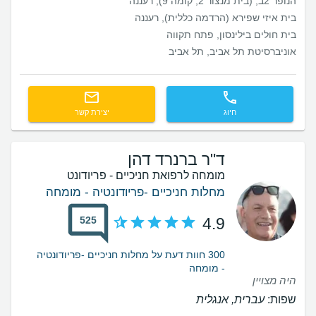
הנופר 2ב, (בית מנצור 2, קומה 9), רעננה
בית איזי שפירא (הרדמה כללית), רעננה
בית חולים בילינסון, פתח תקווה
אוניברסיטת תל אביב, תל אביב
חיוג
יצירת קשר
ד"ר ברנרד דהן
מומחה לרפואת חניכיים - פריודונט
מחלות חניכיים -פריודונטיה - מומחה
525
4.9
300 חוות דעת על מחלות חניכיים -פריודונטיה
- מומחה
היה מצויין
שפות:
עברית, אנגלית