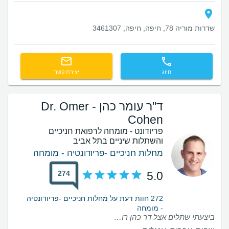
שדרות מוריה 78, חיפה, חיפה, 3461307
חיוג
יצירת קשר
ד"ר עומר כהן - Dr. Omer
Cohen
פריודונט - מומחה לרפואת חניכיים
והשתלות שיניים בתל אביב
מחלות חניכיים -פריודונטיה - מומחה
274
5.0
272 חוות דעת על מחלות חניכיים -פריודונטיה
- מומחה
ביצעתי שתלים אצל דר כהן רופא מעולה ממש נחמד סו לא הפעם הראדןנה מיקצוען מרוצה מאוד