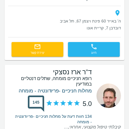
ה' באייר 60 פינת ויצמן 67, תל אביב
דובדבן 7, קריית אונו
חיוג
יצירת קשר
ד”ר ארז נסצקי
רופא חניכיים מומחה, שתלים דנטליים
במודיעין
מחלות חניכיים -פריודונטיה - מומחה
145
5.0
134 חוות דעת על מחלות חניכיים -פריודונטיה
- מומחה
קיבלתי טיפול מקצועי, אחראי, וסבלני מאוד. חוויה מתקנת לפוביה. כל אנשי הצוות נעימים וסבלניים תודה רבה