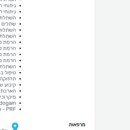
ניתוחי ח
ניתוחי ח
השתלת ע
שתלים ד
השתלות
השתלת 
הרמת סי
הרמת סי
הרמת סי
הרמת סי
השתלת ח
טיפול ב
תחזוקה 
קיבוע שי
הארכת 
מיקרוכיר
Emdogain - חלבוני משת
PRF - פיברין עשיר בטסיות
מרפאות