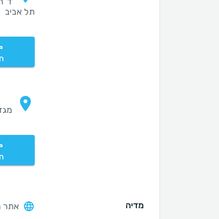
תל אביב
חי
מגדל V, ב
חי
מדיה
אתר ה