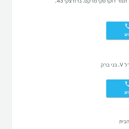
ד"ר תמר דוקרסקי מרקס, ברודצקי 43,
וג
ני ברק
וג
בית