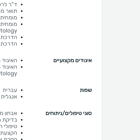
ד"ר לרפ
תואר מו
מומחית 
מומחית ב
tology
הדרכת 
הדרכת ס
איגודים מקצועיים
האיגוד 
tology
שפות
עברית
אנגלית
סוגי טיפולים/ניתוחים
אבחון מ
בדיקת מ
טיפולי ח
הקצעת 
הסרת א