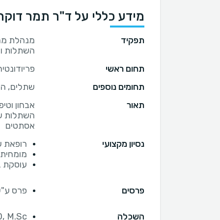
מידע כללי על ד"ר תמר דוק
תפקיד
מנהלת מרפ
השתלות ו
תחום ראשי
פריודונטיה
תחומים נוספים
שתלים, ה
תאור
אבחון וטיפ
השתלות שי
אסתטים
נסיון מקצועי
רופאת שינ
מומחית ב
עוסקת בר
פרסים
פרס ע"ש
השכלה
D, M.Sc