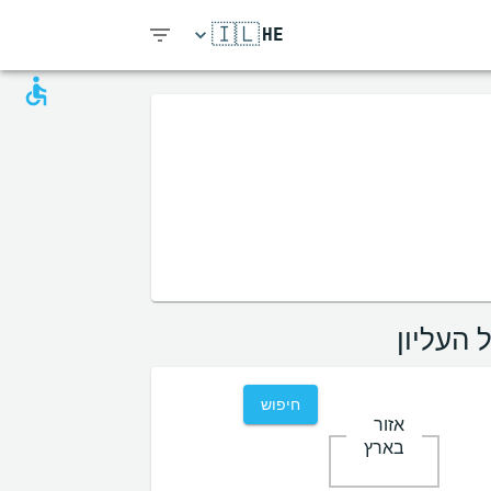
🇮🇱
HE
 העליון
חיפוש
אזור
בארץ