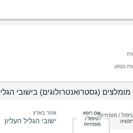
מין
שפה
בית חולים
קופות/ביטוחים
יה
יה בצפון
מומלצים (גסטרואנטרולוגים) בישובי הגליל
אזור בארץ
שם רופא
יפול / מומחיות
/ טיפול /
מומחיות