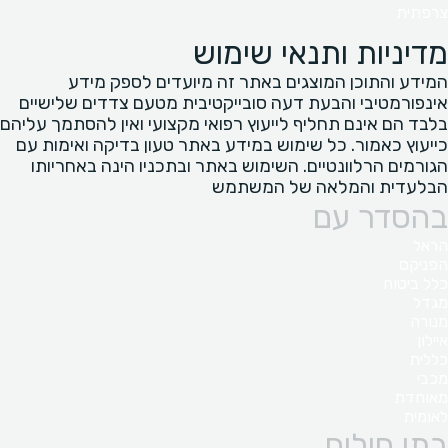
צרפתית
מדיניות ותנאי שימוש
המידע והתוכן המוצגים באתר זה מיועדים לספק מידע
אינפורמטיבי והבעת דעה סובייקטיבית מטעם צדדים שלישיים
בלבד הם אינם תחליף לייעוץ רפואי מקצועי ואין להסתמך עליהם
כייעוץ כאמור. כל שימוש במידע באתר טעון בדיקה ואימות עם
הגורמים הרלוונטיים. השימוש באתר ובתכניו הינה באחריותו
הבלעדית והמלאה של המשתמש
בהסדר עם
הראל
הפניקס
כלל ביטוח
מגדל
מנורה
איילון
כללית
מכבי
מאוחדת
לאומית
בתי חולים