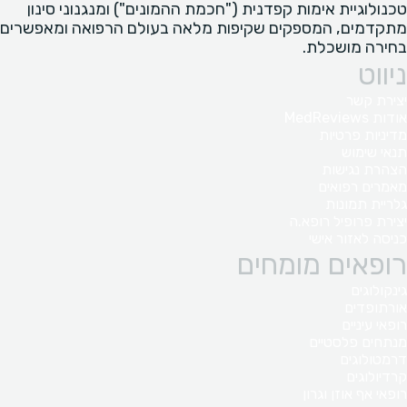
טכנולוגיית אימות קפדנית ("חכמת ההמונים") ומנגנוני סינון
מתקדמים, המספקים שקיפות מלאה בעולם הרפואה ומאפשרים
בחירה מושכלת.
ניווט
יצירת קשר
אודות MedReviews
מדיניות פרטיות
תנאי שימוש
הצהרת נגישות
מאמרים רפואים
גלריית תמונות
יצירת פרופיל רופא.ה
כניסה לאזור אישי
רופאים מומחים
גינקולוגים
אורתופדים
רופאי עיניים
מנתחים פלסטיים
דרמטולוגים
קרדיולוגים
רופאי אף אוזן וגרון