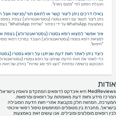
הגבלת הסינון לפי "מקום בארץ".
באילו דרכים ניתן ליצור קשר או לתאם תור/פגישה אצל ר
ניתן ליצור לקשר עם רופא גסטרו (גסטרואנטרולוג) בצפת במספר
באמצעות WhatsApp על ידי כפתור "שליחת WhatsApp" בעמוד רופא גסטרו (גסטרואנטרולוג). פנייה טלפונית למספר המופיע בעמוד של רופא גסטרו (גסטרואנטרולוג).
איך אפשר למצוא רופא גסטרו (גסטרואנטרולוג) בצפת אש
למציאת רופא גסטרו (גסטרואנטרולוג) העובד במרכז רפואי מסוי
"חיפוש".
כיצד ניתן לאתר חוות דעת שניתנו על רופא גסטרו (גסטר
כדי לאתר את חוות הדעת שניתנו על רופא גסטרו (גסטרואנטרולוג
המבוקש ברשימה נפתחת "הצג לפי סוג שירות" בחלק של חוות 
אודות
MedReviews היא אינדקס לרופאים המתקדם והאמין בישראל
המרכז מידע וחוות דעת מאומתות על רופאים ומרפאות.
המערכת, המהווה חלק מקבוצת אתרי חוות הדעת המובילה
בישראל, מחברת בין מטופלים המחפשים טיפול רפואי איכותי
לבין רופאים מומלצים ומובילים. אנו עושים זאת באמצעות