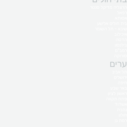
הרצליה מדיקל סנטר
רפאל
אסותא
בית חולים אלישע
שיבא - תל השומר
איכילוב
הדסה
בילנסון
רמב"ם
סורוקה
ערים
תל אביב
ירושלים
חיפה
באר שבע
ראשון לציון
פתח תקווה
אשדוד
נתניה
חולון
רמת גן