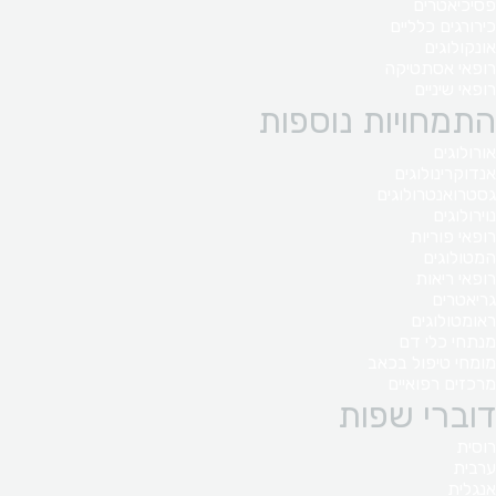
פסיכיאטרים
כירורגים כלליים
אונקולוגים
רופאי אסתטיקה
רופאי שיניים
התמחויות נוספות
אורולוגים
אנדוקרינולוגים
גסטרואנטרולוגים
נוירולוגים
רופאי פוריות
המטולוגים
רופאי ריאות
גריאטרים
ראומטולוגים
מנתחי כלי דם
מומחי טיפול בכאב
מרכזים רפואיים
דוברי שפות
רוסית
ערבית
אנגלית