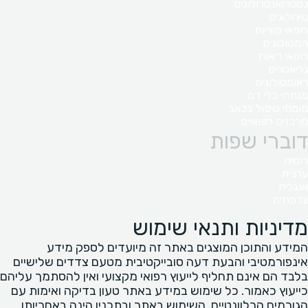
גסטרואנטרולוגים
נוירולוגים
רופאי פוריות
המטולוגים
רופאי ריאות
גריאטרים
ראומטולוגים
מנתחי כלי דם
מומחי טיפול בכאב
מרכזים רפואיים
דוברי שפות
רוסית
ערבית
אנגלית
צרפתית
מדיניות ותנאי שימוש
המידע והתוכן המוצגים באתר זה מיועדים לספק מידע
אינפורמטיבי והבעת דעה סובייקטיבית מטעם צדדים שלישיים
בלבד הם אינם תחליף לייעוץ רפואי מקצועי ואין להסתמך עליהם
כייעוץ כאמור. כל שימוש במידע באתר טעון בדיקה ואימות עם
הגורמים הרלוונטיים. השימוש באתר ובתכניו הינה באחריותו