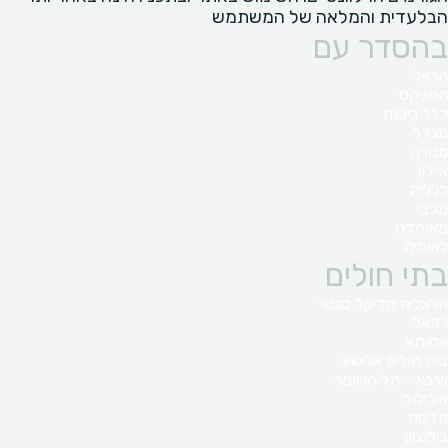
הבלעדית והמלאה של המשתמש
בהסדר עם
הראל
הפניקס
כלל ביטוח
מגדל
מנורה
איילון
כללית
מכבי
מאוחדת
לאומית
בתי חולים
הרצליה מדיקל סנטר
רפאל
אסותא
בית חולים אלישע
שיבא - תל השומר
איכילוב
הדסה
בילנסון