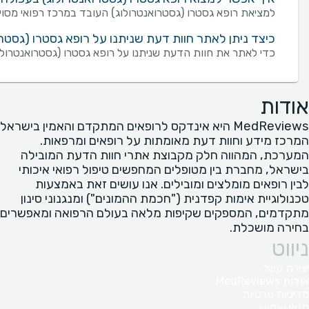
למציאת רופא גסטרו (גסטרואנטרולוג) העובד במרכז רפואי מסוים
כיצד ניתן לאתר חוות דעת שניתנו על רופא גסטרו (גסטר
כדי לאתר את חוות הדעת שניתנו על רופא גסטרו (גסטרואנטרולו
אודות
MedReviews היא אינדקס לרופאים המתקדם והאמין בישראל
המרכז מידע וחוות דעת מאומתות על רופאים ומרפאות.
המערכת, המהווה חלק מקבוצת אתרי חוות הדעת המובילה
בישראל, מחברת בין מטופלים המחפשים טיפול רפואי איכותי
לבין רופאים מומלצים ומובילים. אנו עושים זאת באמצעות
טכנולוגיית אימות קפדנית ("חכמת ההמונים") ומנגנוני סינון
מתקדמים, המספקים שקיפות מלאה בעולם הרפואה ומאפשרים
בחירה מושכלת.
ניווט
יצירת קשר
אודות MedReviews
מדיניות פרטיות
תנאי שימוש