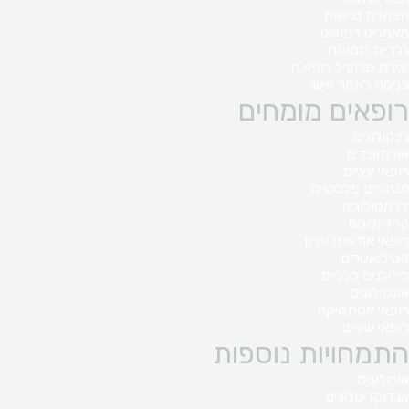
הצהרת נגישות
מאמרים רפואים
גלריית תמונות
יצירת פרופיל רופא.ה
כניסה לאזור אישי
רופאים מומחים
גינקולוגים
אורתופדים
רופאי עיניים
מנתחים פלסטיים
דרמטולוגים
קרדיולוגים
רופאי אף אוזן וגרון
פסיכיאטרים
כירורגים כלליים
אונקולוגים
רופאי אסתטיקה
רופאי שיניים
התמחויות נוספות
אורולוגים
אנדוקרינולוגים