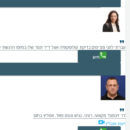
עברתי לפני מס ימים בדיקת קולוסקופיה אצל ד״ר תמר שלו בסיומו הרגשתי ש
חיוג
דר זיגמונד מקצועי, רציני, נגיש ונעים מאד. אמליץ בחום
ייעוץ אונליין