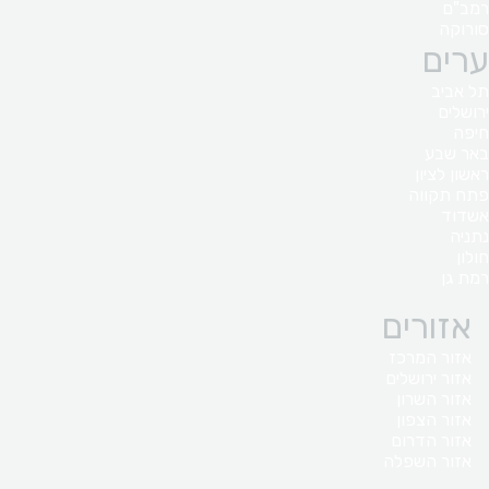
רמב"ם
סורוקה
ערים
תל אביב
ירושלים
חיפה
באר שבע
ראשון לציון
פתח תקווה
אשדוד
נתניה
חולון
רמת גן
אזורים
אזור המרכז
אזור ירושלים
אזור השרון
אזור הצפון
אזור הדרום
אזור השפלה