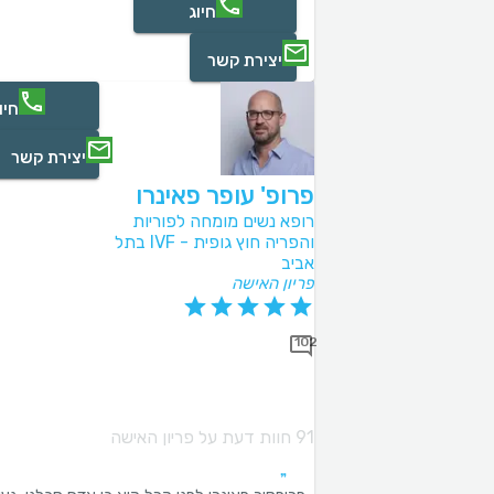
חיוג
יצירת קשר
חיו
יצירת קשר
פרופ' עופר פאינרו
רופא נשים מומחה לפוריות
והפריה חוץ גופית - IVF בתל
אביב
פריון האישה
102
91 חוות דעת על פריון האישה