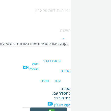
141 חוות דעת על פריון
האישה
מקצועי, יסודי, אנושי ומשרה ביטחון. יחס אישי ול
בהסדר
בתי
ייעוץ
אונליין
שפות:
עם:
חולים:
שפות:
בהסדר עם:
בתי חולים:
ייעוץ אונליין