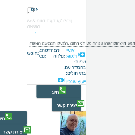
452
253 חוות דעת על פריון
האישה
ת שנתת לנו , עם אמונה אמיתית בתהליך. ממליצה בחום רב.
ייעוץ
בתי
בהסדר
שפות:
אונליין
חולים:
עם:
שפות:
בהסדר עם:
בתי חולים:
ייעוץ אונליין
חיוג
יצירת קשר
חיו
יצירת קשר