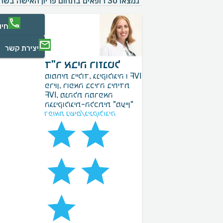
נמצאו 30 רופאים בתחום פריון האישה בשרון
חיו
יצירת קשר
ד"ר אביה רוזנטל
מומחית ביילוד, גניקולוגיה ו IVF
פריון, רופאה בכירה ביחידת
IVF, מנהלת המרפאה
הגניקולוגית-הלכתית "מעיין"
רפואת נשים/גינקולוגיה