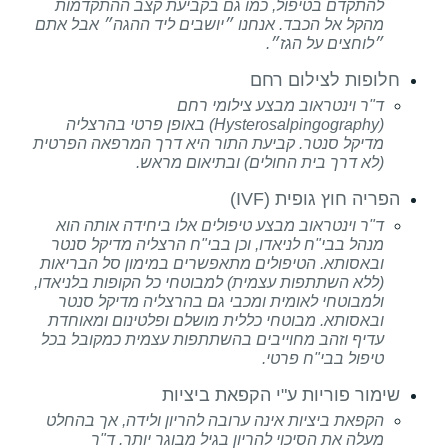
להתקדם בטיפול, כמו גם בקביעת קצב ההתקדמות
מהקל אל הכבד. אנחנו ״יושבים ליד ההגה״ אבל אתם
״לוחצים על הגז״.
חלופות לצילום רחם
ד"ר וינטראוב מבצע צילומי רחם
(Hysterosalpingography) באופן פרטי בהרצליה
מדיקל סנטר. קביעת התור היא דרך המרפאה הפרטית
(לא דרך בית החולים) ובתיאום מראש.
הפריה חוץ גופית (IVF)
ד"ר וינטראוב מבצע טיפולים אלו ביחידה אותה הוא
מנהל בבי"ח לניאדו, וכן בבי"ח הרצליה מדיקל סנטר
ובאסותא. הטיפולים מתאפשרים במימון סל הבריאות
(ללא השתתפות עצמית) למבוטחי כל הקופות בלניאדו,
ולמבוטחי לאומית ומכבי גם בהרצליה מדיקל סנטר
ובאסותא. מבוטחי כללית מושלם ופלטינום ומאוחדת
עדיף וזהב מחוייבים בהשתתפות עצמית כמקובל בכל
טיפול בבי"ח פרטי.
שימור פוריות ע"י הקפאת ביציות
הקפאת ביציות אינה ערובה להריון ולידה, אך בהחלט
מעלה את הסיכוי להריון בגיל מבוגר יותר. ד"ר