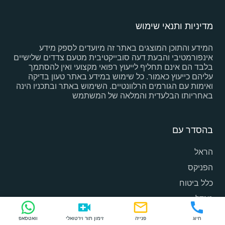
מדיניות ותנאי שימוש
המידע והתוכן המוצגים באתר זה מיועדים לספק מידע
אינפורמטיבי והבעת דעה סובייקטיבית מטעם צדדים שלישיים
בלבד הם אינם תחליף לייעוץ רפואי מקצועי ואין להסתמך
עליהם כייעוץ כאמור. כל שימוש במידע באתר טעון בדיקה
ואימות עם הגורמים הרלוונטיים. השימוש באתר ובתכניו הינה
באחריותו הבלעדית והמלאה של המשתמש
בהסדר עם
הראל
הפניקס
כלל ביטוח
מגדל
מנורה
חיוג
פנייה
זימון תור וירטואלי
וואטסאפ