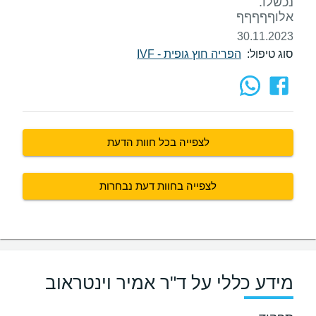
אלוףףףףף
30.11.2023
סוג טיפול:
הפריה חוץ גופית - IVF
לצפייה בכל חוות הדעת
לצפייה בחוות דעת נבחרות
מידע כללי על ד"ר אמיר וינטראוב