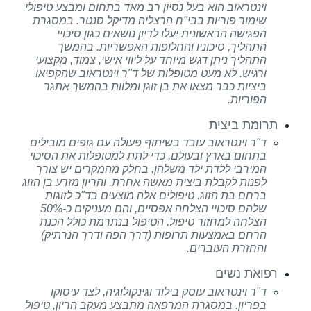
וינטראוב הוא בעל נסיון רב מאד בתחום ומבצע טיפולי
שימור פוריות בבי"ח הרצליה מדיקל סנטר. במסגרת
הפגישה הראשונית יעלו לדיון נושאים כגון סיכויי
התהליך, סיכוניו והחלופות האפשריות. בהמשך
התהליך ניתן דגש מיוחד על ליווי אישי, צמוד, מקצועי
ורגיש. לא מעט מטופלות של ד"ר וינטראוב שהקפיאו
ביציות כבר מצאו את בן זוגן ומלוות בהמשך אתגר
הפוריות.
תרומת ביצית
ד"ר וינטראוב עובד בשיתוף פעולה עם גופים מובילים
בתחום בארץ ובעולם, כדי לתת למטופלות את הסיכוי
המירבי ללדת ילד משלהן. בחלק מהמקרים יש צורך
לפנות לקבלת ביצית מאשה אחרת, והריון מזרע בן הזוג
ברחם בת הזוג. טיפולים אלה מוצעים בד"כ לזוגות
שלהם סיכויי הצלחה אפסיים, והם מעניקים כ-50%
הצלחה למחזור טיפול. הטיפול בנתרמת כולל הכנת
הרחם באמצעות תרופות (דרך הפה ודרך הנרתיק)
והחזרת העוברים.
רפואת נשים
ד"ר וינטראוב עוסק בילוד וגינקולוגיה, לצד עיסוקו
בפריון. במסגרת המרפאה מתבצע מעקב הריון, טיפול