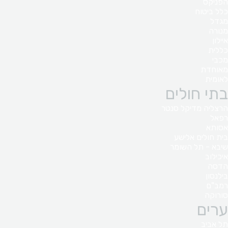
הפניקס
כלל ביטוח
מגדל
מנורה
איילון
כללית
מכבי
מאוחדת
לאומית
בתי חולים
הרצליה מדיקל סנטר
רפאל
אסותא
בית חולים אלישע
שיבא - תל השומר
איכילוב
הדסה
בילנסון
רמב"ם
סורוקה
ערים
תל אביב