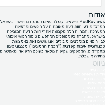
אודות
MedReviews היא אינדקס לרופאים המתקדם והאמין בישראל
המרכז מידע וחוות דעת מאומתות על רופאים ומרפאות.
המערכת, המהווה חלק מקבוצת אתרי חוות הדעת המובילה
בישראל, מחברת בין מטופלים המחפשים טיפול רפואי איכותי
לבין רופאים מומלצים ומובילים. אנו עושים זאת באמצעות
טכנולוגיית אימות קפדנית ("חכמת ההמונים") ומנגנוני סינון
מתקדמים, המספקים שקיפות מלאה בעולם הרפואה ומאפשרים
בחירה מושכלת.
ניווט
יצירת קשר
אודות MedReviews
מדיניות פרטיות
תנאי שימוש
הצהרת נגישות
מאמרים רפואים
גלריית תמונות
יצירת פרופיל רופא.ה