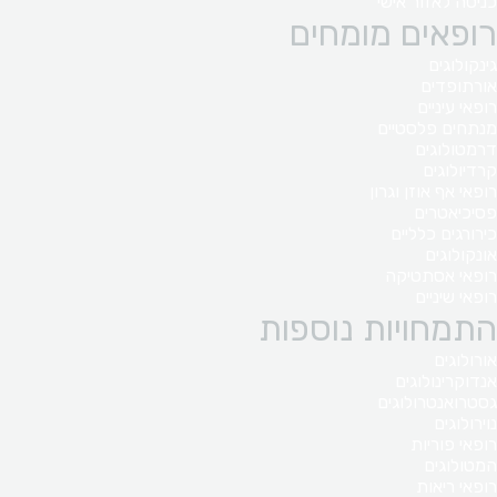
כניסה לאזור אישי
רופאים מומחים
גינקולוגים
אורתופדים
רופאי עיניים
מנתחים פלסטיים
דרמטולוגים
קרדיולוגים
רופאי אף אוזן וגרון
פסיכיאטרים
כירורגים כלליים
אונקולוגים
רופאי אסתטיקה
רופאי שיניים
התמחויות נוספות
אורולוגים
אנדוקרינולוגים
גסטרואנטרולוגים
נוירולוגים
רופאי פוריות
המטולוגים
רופאי ריאות