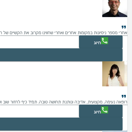
אחרי מספר ניסיונות במקומות אחרים ואחרי שחווינו מקרוב את הקשיים של הבירוקרטיה הישראלית הכל כך ידוע, קיבלנו המלצות חמות על ד"ר שיר דר וכך הגענו אליו
חיוג
רופאה נעימה, מקצועית, אדיבה ונותנת תחושה טובה. תמיד כיף לחזור שוב וש
חיוג