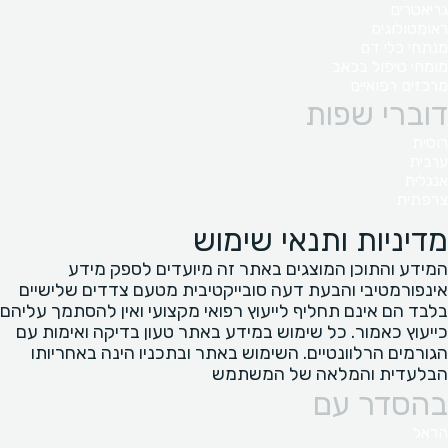
גריאטרים
ראומטולוגים
מנתחי כלי דם
מומחי טיפול בכאב
מרכזים רפואיים
דוברי שפות
רוסית
ערבית
אנגלית
צרפתית
מדיניות ותנאי שימוש
המידע והתוכן המוצגים באתר זה מיועדים לספק מידע
אינפורמטיבי והבעת דעה סובייקטיבית מטעם צדדים שלישיים
בלבד הם אינם תחליף לייעוץ רפואי מקצועי ואין להסתמך עליהם
כייעוץ כאמור. כל שימוש במידע באתר טעון בדיקה ואימות עם
הגורמים הרלוונטיים. השימוש באתר ובתכניו הינה באחריותו
הבלעדית והמלאה של המשתמש
בהסדר עם
הראל