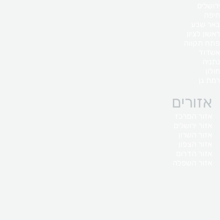
ירושלים
חיפה
באר שבע
ראשון לציון
פתח תקווה
אשדוד
נתניה
חולון
רמת גן
אזורים
אזור המרכז
אזור ירושלים
אזור השרון
אזור הצפון
אזור הדרום
אזור השפלה