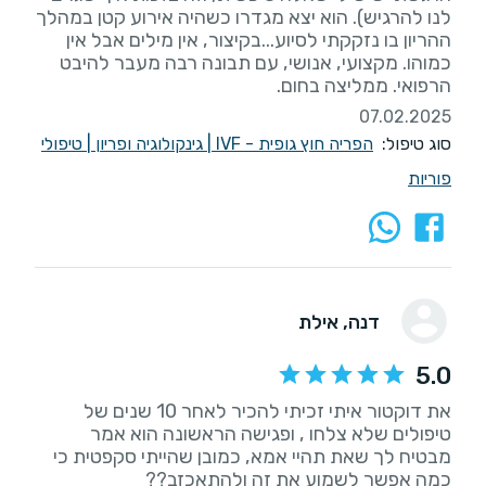
לנו להרגיש). הוא יצא מגדרו כשהיה אירוע קטן במהלך
ההריון בו נזקקתי לסיוע...בקיצור, אין מילים אבל אין
כמוהו. מקצועי, אנושי, עם תבונה רבה מעבר להיבט
הרפואי. ממליצה בחום.
07.02.2025
סוג טיפול:
הפריה חוץ גופית - IVF
|
גינקולוגיה ופריון
|
טיפולי
פוריות
דנה
, אילת
5.0
את דוקטור איתי זכיתי להכיר לאחר 10 שנים של
טיפולים שלא צלחו , ופגישה הראשונה הוא אמר
מבטיח לך שאת תהיי אמא, כמובן שהייתי סקפטית כי