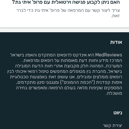
האם ניתן לקבוע פגישה וירטואלית עם פרופ' איתי גת?
צריך ליצור קשר עם המרפאה של פרופ' איתי גת כדי לברר
זאת.
אודות
MedReviews היא אינדקס לרופאים המתקדם והאמין בישראל
המרכז מידע וחוות דעת מאומתות על רופאים ומרפאות.
המערכת, המהווה חלק מקבוצת אתרי חוות הדעת המובילה
בישראל, מחברת בין מטופלים המחפשים טיפול רפואי איכותי לבין
רופאים מומלצים ומובילים. אנו עושים זאת באמצעות טכנולוגיית
אימות קפדנית ("חכמת ההמונים") ומנגנוני סינון מתקדמים,
המספקים שקיפות מלאה בעולם הרפואה ומאפשרים בחירה
מושכלת.
ניווט
יצירת קשר