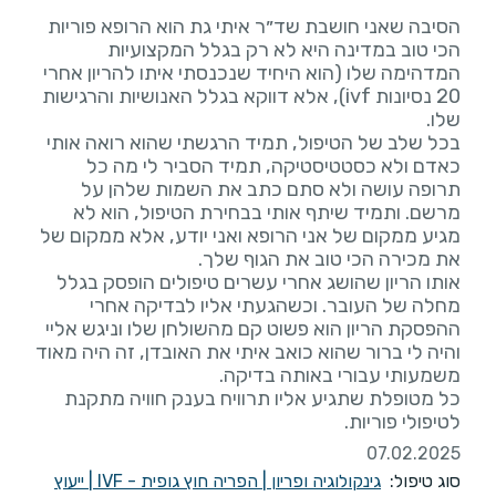
הסיבה שאני חושבת שד״ר איתי גת הוא הרופא פוריות
הכי טוב במדינה היא לא רק בגלל המקצועיות
המדהימה שלו (הוא היחיד שנכנסתי איתו להריון אחרי
20 נסיונות ivf), אלא דווקא בגלל האנושיות והרגישות
בכל שלב של הטיפול, תמיד הרגשתי שהוא רואה אותי
כאדם ולא כסטטיסטיקה, תמיד הסביר לי מה כל
תרופה עושה ולא סתם כתב את השמות שלהן על
מרשם. ותמיד שיתף אותי בבחירת הטיפול, הוא לא
מגיע ממקום של אני הרופא ואני יודע, אלא ממקום של
אותו הריון שהושג אחרי עשרים טיפולים הופסק בגלל
מחלה של העובר. וכשהגעתי אליו לבדיקה אחרי
ההפסקת הריון הוא פשוט קם מהשולחן שלו וניגש אליי
והיה לי ברור שהוא כואב איתי את האובדן, זה היה מאוד
כל מטופלת שתגיע אליו תרוויח בענק חוויה מתקנת
לטיפולי פוריות.
07.02.2025
סוג טיפול:
גינקולוגיה ופריון
|
הפריה חוץ גופית - IVF
|
ייעוץ