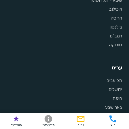
שיבא - תל השומר
איכילוב
הדסה
בילנסון
רמב"ם
סורוקה
ערים
תל אביב
ירושלים
חיפה
באר שבע
ראשון לציון
פתח תקווה
חיוג
פנייה
מידע כללי
חוות דעת