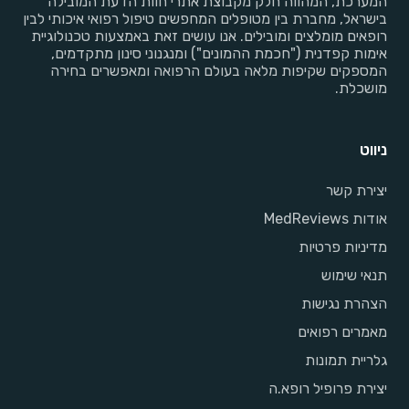
המערכת, המהווה חלק מקבוצת אתרי חוות הדעת המובילה
בישראל, מחברת בין מטופלים המחפשים טיפול רפואי איכותי לבין
רופאים מומלצים ומובילים. אנו עושים זאת באמצעות טכנולוגיית
אימות קפדנית ("חכמת ההמונים") ומנגנוני סינון מתקדמים,
המספקים שקיפות מלאה בעולם הרפואה ומאפשרים בחירה
מושכלת.
ניווט
יצירת קשר
אודות MedReviews
מדיניות פרטיות
תנאי שימוש
הצהרת נגישות
מאמרים רפואים
גלריית תמונות
יצירת פרופיל רופא.ה