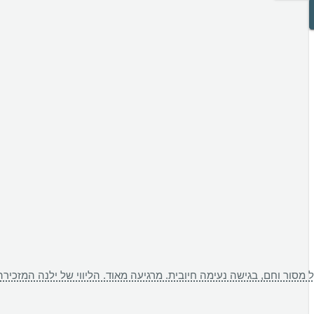
מסור וחם, בגישה נעימה חיובית. מרגיעה מאוד. הליווי של ילנה המזכיר