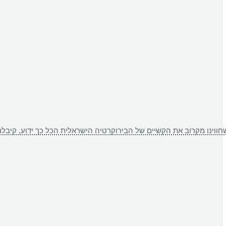
ל כך ידוע, קיבלנו המלצות חמות על ד"ר שיר דר וכך הגענו אליו. ד"ר שיר דר ליווה אותנו לאורך כל תהליך ה-IVF במקצועיות, רגישות ואנושיות יוצאות דופן