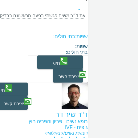
את ד״ר משיח פגשתי בפעם הראשונה בבדיקה שגרתית לפני 10 שנים . היא השאירה לי זכרון כל כך טוב ש 10 שנים אחר כך התחלתי בחיפושים בגוגל כדי למצוא אותה ולמזלי לא ידעתי שהיא גם מומחית להפרייה חוץ גופית . זאת הרופא שאני מאחלת לכל הנשים בעולם , לא פגשתי רופא כזאת שהיא לא רק מסורה לעבודתה היא לפני הכל אנושית סובלנית , זמינה ,קשובה מצחיקה ומאוד מרגיעה כל מה שאישית הייתי צריכה במיוחד שאת התהליך אני עוברת לבדי
שפות:
בתי חולים:
שפות:
בתי חולים:
חיוג
יצירת קשר
חיו
יצירת קשר
ד"ר שיר דר
רופא נשים - פריון והפריה חוץ
גופית - IVF
רפואת נשים/גינקולוגיה