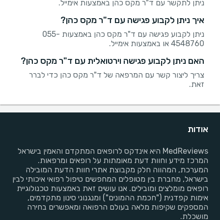
ניתן לתקשר עם ד"ר מקס כהן באמצעות אימייל.
איך ניתן לקבוע פגישה עם ד"ר מקס כהן?
ניתן לקבוע פגישה עם ד"ר מקס כהן באמצעות 055-
4548760 או באמצעות אימייל.
האם ניתן לקבוע פגישה וירטואלית עם ד"ר מקס כהן?
צריך ליצור קשר עם המרפאה של ד"ר מקס כהן כדי לברר
זאת.
אודות
MedReviews היא אינדקס לרופאים המתקדם והאמין בישראל
המרכז מידע וחוות דעת מאומתות על רופאים ומרפאות.
המערכת, המהווה חלק מקבוצת אתרי חוות הדעת המובילה
בישראל, מחברת בין מטופלים המחפשים טיפול רפואי איכותי לבין
רופאים מומלצים ומובילים. אנו עושים זאת באמצעות טכנולוגיית
אימות קפדנית ("חכמת ההמונים") ומנגנוני סינון מתקדמים,
המספקים שקיפות מלאה בעולם הרפואה ומאפשרים בחירה
מושכלת.