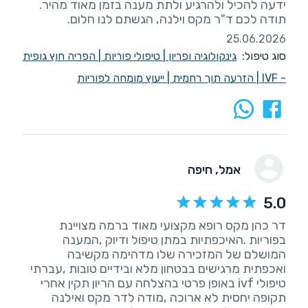
תודה לכם ד"ר מקס וילנה, הגשתם לנו חלום.
25.06.2026
סוג טיפול:
גינקולוגיה ופריון
|
טיפולי פוריות
|
הפריה חוץ גופית
- IVF
|
הזרעה תוך רחמית
|
ייעוץ מומחה לפוריות
אמל
, חיפה
5.0
דר כהן מקס רופא מקצועי מאוד ברמה מצויינת
בפוריות .האיכפתיות במתן טיפול ודיוק ,המענה
המושלם של המזכירה שלו מדהימה מקשיבה
ואכפתית מרגישים בבטחון מלא ובידיים טובות ,עברתי
טיפולי ivf באופן פרטי בהצלחה עם הריון תקין אחרי
תקופה יחסית לא ארוכה ,מודה לדר מקס ואילנה