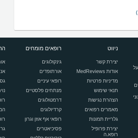
ניווט
רופאים מומחים
הת
יצירת קשר
גינקולוגים
אור
על
אודות MedReviews
אורתופדים
אנד
מדיניות פרטיות
רופאי עיניים
גסט
ם
תנאי שימוש
מנתחים פלסטיים
נוי
ני
הצהרת נגישות
דרמטולוגים
רופ
מאמרים רפואים
קרדיולוגים
המט
גלריית תמונות
רופאי אף אוזן וגרון
רופ
יצירת פרופיל
פסיכיאטרים
גרי
רופא.ה