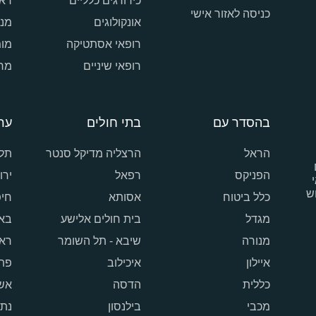
כירורגים כלליים
ראו
כניסה לאזור אישי
אונקולוגים
מנת
רופאי אסתטיקה
מומ
רופאי שיניים
מרכ
בהסדר עם
בתי חולים
ער
הראל
הרצליה מדיקל סנטר
תל 
הפניקס
רפאל
ירו
ש
כלל ביטוח
אסותא
חי
מגדל
בית חולים אלישע
בא
מנורה
שיבא - תל השומר
ראש
איילון
איכילוב
פתח
כללית
הדסה
אש
מכבי
בילנסון
נתנ