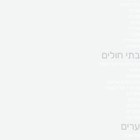
כלל ביטוח
מגדל
מנורה
איילון
כללית
מכבי
מאוחדת
לאומית
בתי חולים
הרצליה מדיקל סנטר
רפאל
אסותא
בית חולים אלישע
שיבא - תל השומר
איכילוב
הדסה
בילנסון
רמב"ם
סורוקה
ערים
תל אביב