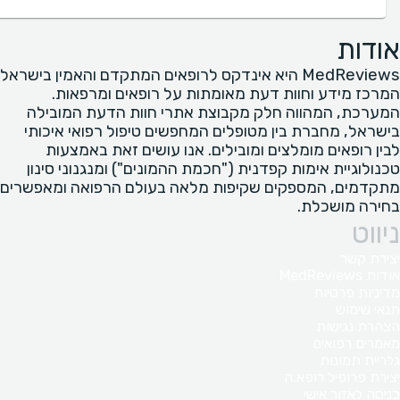
אודות
MedReviews היא אינדקס לרופאים המתקדם והאמין בישראל
המרכז מידע וחוות דעת מאומתות על רופאים ומרפאות.
המערכת, המהווה חלק מקבוצת אתרי חוות הדעת המובילה
בישראל, מחברת בין מטופלים המחפשים טיפול רפואי איכותי
לבין רופאים מומלצים ומובילים. אנו עושים זאת באמצעות
טכנולוגיית אימות קפדנית ("חכמת ההמונים") ומנגנוני סינון
מתקדמים, המספקים שקיפות מלאה בעולם הרפואה ומאפשרים
בחירה מושכלת.
ניווט
יצירת קשר
אודות MedReviews
מדיניות פרטיות
תנאי שימוש
הצהרת נגישות
מאמרים רפואים
גלריית תמונות
יצירת פרופיל רופא.ה
כניסה לאזור אישי