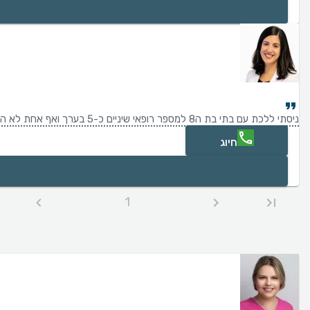
ניסתי ללכת עם בתי בת ה8 למספר רופאי שיניים כ-5 בערך ואף אחת לא הצליחה לטפל בה. הגעתי ב"ה לד"ר מעיין אצל מרפאת פריאל וב"ה תוך כדי יחס חם ואוהב מצד כל הצוות ומנהל המרפאה הצליחו לטפל בה בצורה הכי טובה ועם ההרגה הכי נעימה שיכולנו לבקש. אנחנו ממליצים בחום עליהם
חיוג
1