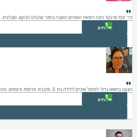
דר' תמי פרנקל הינה רופאת השיניים הטובה ביותר שיכולנו לבקש. סובלנית, נ
חיוג
הגענו בחשש גדול לטיפול שיניים לילדה בת 5. סרבנית תרופות ורופאים. נתקלנו ביחס מקצועי, נעים, שירותי ומותאם לילדים! מרפאה נעימה! יחס חם החל מפקידת הקבלה והצוות ועד לדר גל ,רופאת השיניים המקצועית שפגשנו!! מומלצת בחום!!!
חיוג