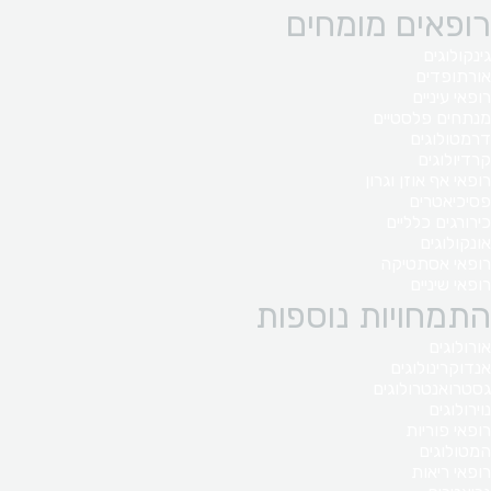
רופאים מומחים
גינקולוגים
אורתופדים
רופאי עיניים
מנתחים פלסטיים
דרמטולוגים
קרדיולוגים
רופאי אף אוזן וגרון
פסיכיאטרים
כירורגים כלליים
אונקולוגים
רופאי אסתטיקה
רופאי שיניים
התמחויות נוספות
אורולוגים
אנדוקרינולוגים
גסטרואנטרולוגים
נוירולוגים
רופאי פוריות
המטולוגים
רופאי ריאות