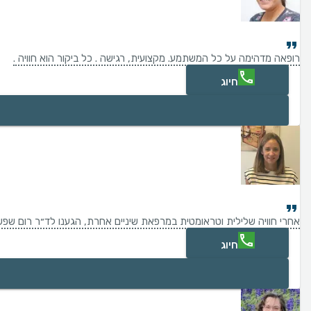
רופאה מדהימה על כל המשתמע. מקצועית, רגישה . כל ביקור הוא חוויה .
חיוג
אחרי חוויה שלילית וטראומטית במרפאת שיניים אחרת, הגענו לד״ר רום שפשוט היתה מדהימה. טיפלה בבתי בת ה 10, בעדינות ובסבלנות, הסבירה כל שלב באופן מפורט, הפיגה את כל החששות והחוויה ה
חיוג