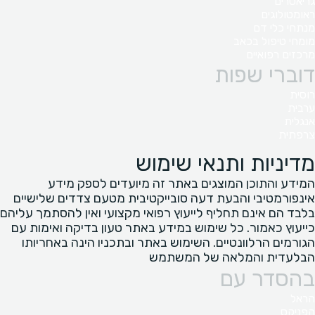
גריאטרים
ראומטולוגים
מנתחי כלי דם
מומחי טיפול בכאב
מרכזים רפואיים
דוברי שפות
רוסית
ערבית
אנגלית
צרפתית
מדיניות ותנאי שימוש
המידע והתוכן המוצגים באתר זה מיועדים לספק מידע
אינפורמטיבי והבעת דעה סובייקטיבית מטעם צדדים שלישיים
בלבד הם אינם תחליף לייעוץ רפואי מקצועי ואין להסתמך עליהם
כייעוץ כאמור. כל שימוש במידע באתר טעון בדיקה ואימות עם
הגורמים הרלוונטיים. השימוש באתר ובתכניו הינה באחריותו
הבלעדית והמלאה של המשתמש
בהסדר עם
הראל
הפניקס