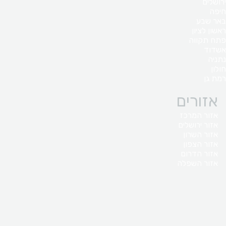
ירושלים
חיפה
באר שבע
ראשון לציון
פתח תקווה
אשדוד
נתניה
חולון
רמת גן
אזורים
אזור המרכז
אזור ירושלים
אזור השרון
אזור הצפון
אזור הדרום
אזור השפלה