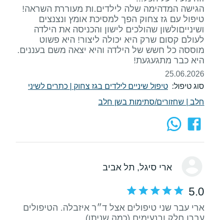
הגישה המדהימה שלה לילדים.ות מעוררת השראה!
טיפול עם גז צחוק הפך למסיכת אומץ ונצנצים
ושינייםולשון שהולכים לישון והכניסה את הילדה
לעולם קסום שרק היא יכולה ליצור! היא פשוט
מוססה כל חשש של הילדה והיא יצאה משם בעננים.
היא כבר מתגעגעת!
25.06.2026
סוג טיפול:
טיפול שיניים לילדים בגז צחוק
|
כתרים לשיני
חלב
|
שחזורים/סתימות בשן חלב
ארי סיגל
, תל אביב
5.0
ארי עבר שני טיפולים אצל ד״ר איזבלה. הטיפולים
עברו חלק ובנעימים (כמה שניתן)