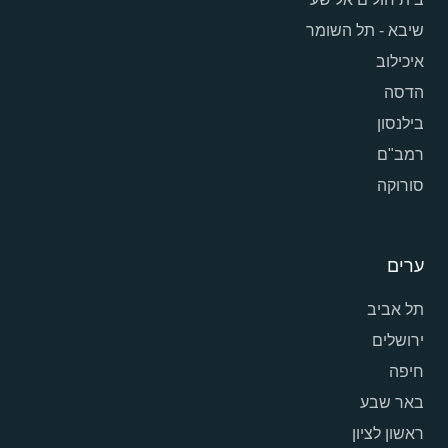
שיבא - תל השומר
איכילוב
הדסה
בילנסון
רמב"ם
סורוקה
ערים
תל אביב
ירושלים
חיפה
באר שבע
ראשון לציון