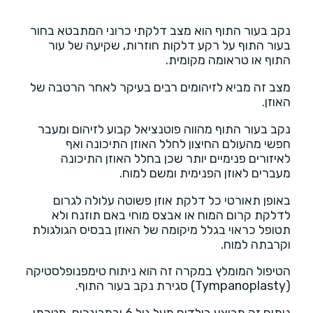
נקב בעור התוף הוא מצב דלקתי כרוני המתבטא בחור
בעור התוף על רקע דלקות חוזרות, שקיעה של עור
התוף או טראומה מקומית.
מצב זה מביא לזיהומים רבים בעיקר לאחר הרטבה של
האוזן.
נקב בעור התוף מהווה פוטנציאל קבוע לזיהום ומעבר
חפשי מהעולם החיצון לחלל האוזן התיכונה ואף
לאיזורים פנימיים יותר שכן בחלל האוזן התיכונה
מעברים לאוזן הפנימית ומשם למוח.
באופן תאורטי כל דלקת אוזן פשוטה עלולה לגרום
לדלקת קרום המוח או אבצס מוחי באם תוזנח ולא
תטופל כראוי בגלל מיקומה של האוזן בבסיס הגולגולת
וקרבתה למוח.
הטיפול המומלץ במקרה זה הוא ניתוח טימפנופלסטיקה
(Tympanoplasty) סגירת נקב בעור התוף.
ניתוח זה מבוצע בילדים מעל גיל 6 ובמבוגרים. מטרתו