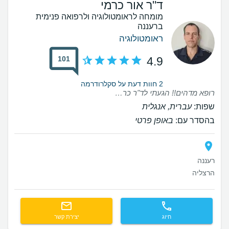
ד"ר אור כרמי
מומחה לראומטולוגיה ולרפואה פנימית
ברעננה
ראומטולוגיה
101
4.9
2 חוות דעת על סקלרודרמה
רופא מדהים!! הגעתי לד"ר כרמי לאחר קריאת ההמלצות, והכול פשוט מדויק! הוא רופא סופר מקצועי, יסודי, אנושי ונעים הליכות. מאפשר לשאול כל שאלה ומסביר הכול בפרוטרוט, וקשוב לך מאוד. ד"ר כרמי מקדיש את כל הזמן הנדרש ללא שום לחץ, ובכך מאפשר אבחנה מדויקת. מרגישים מיד שיש על מי לסמוך שנמצאים בידיים טובות ובטוחות.מומלץ בחום!!
שפות:
עברית, אנגלית
בהסדר עם:
באופן פרטי
רעננה
הרצליה
חיוג
יצירת קשר