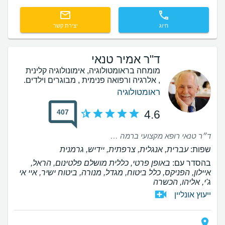
חיוג
יצירת קשר
ד"ר אמיר טנאי
מומחה בראומטולוגיה, אימונולוגיה קלינית
, אלרגיה ורפואה פנימית , מבוגרים וילדים.
ראומטולוגיה
407
4.6
ד״ר טנאי רופא מקצועי ברמה גבוהה. הוא בודק את המטופל באופן הוליסטי ולא רק ממוקד בתחום אחד וזה הייחודי מאוד אצל ד״ר טנאי. הרי, גם אם שלל או אישר את המחלה. המטופל זוכה גם בעריכת עוד בירורים רפואיים נוספים אצל מומחים נוספים דבר הנותן תחושה של בטחון אצל המטופל, שהוא בידיים טובות מקצועיות ויחס אדיב ואנושי. תודה ד״ר טנאי ויישר כוח🙏🏻
שפות:
עברית, אנגלית, צרפתית, יידיש, גרמנית
בהסדר עם:
באופן פרטי, כללית מושלם פלטינום, הראל,
איילון, הפניקס, כלל ביטוח, מגדל, מנורה, ביטוח ישיר, איי אי
ג'י, אליהו, הכשרה
ייעוץ אונליין