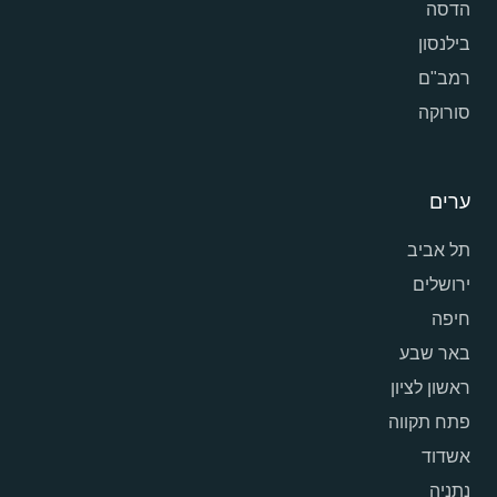
הדסה
בילנסון
רמב"ם
סורוקה
ערים
תל אביב
ירושלים
חיפה
באר שבע
ראשון לציון
פתח תקווה
אשדוד
נתניה