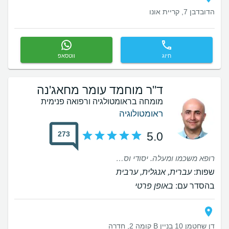
הדובדבן 7, קריית אונו
חיוג
ווטסאפ
ד"ר מוחמד עומר מחאג'נה
מומחה בראומטולגיה ורפואה פנימית
ראומטולוגיה
273
5.0
רופא משכמו ומעלה. יסודי וסבלני, הוא מסביר הכל ובודק לעומק. אני ממש שמחה שהגעתי אליו
שפות:
עברית, אנגלית, ערבית
בהסדר עם:
באופן פרטי
דן שחטמן 10 בניין B קומה 2, חדרה