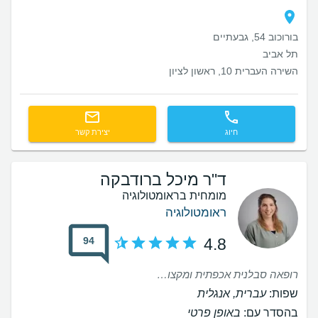
בורוכוב 54, גבעתיים
תל אביב
השירה העברית 10, ראשון לציון
חיוג
יצירת קשר
ד"ר מיכל ברודבקה
מומחית בראומטולוגיה
ראומטולוגיה
94
4.8
רופאה סבלנית אכפתית ומקצועית להפליא!
שפות:
עברית, אנגלית
בהסדר עם:
באופן פרטי