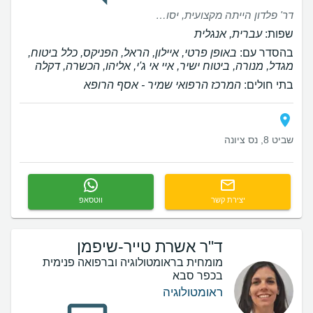
דר' פלדון הייתה מקצועית, יסודית ונעימה. היא עיבדה את כל המידע שניתן לנו עד כה ועזרה לנו להבין מהי הבעיה ומהם שלבי הטיפול. יצאנו נינוחים ורגועים. אמליץ בחום.
שפות:
עברית, אנגלית
בהסדר עם:
באופן פרטי, איילון, הראל, הפניקס, כלל ביטוח,
מגדל, מנורה, ביטוח ישיר, איי אי ג'י, אליהו, הכשרה, דקלה
בתי חולים:
המרכז הרפואי שמיר - אסף הרופא
שביט 8, נס ציונה
יצירת קשר
ווטסאפ
ד"ר אשרת טייר-שיפמן
מומחית בראומטולוגיה וברפואה פנימית
בכפר סבא
ראומטולוגיה