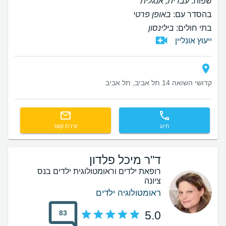
שפות:
עברית, אנגלית
בהסדר עם:
באופן פרטי
בתי חולים:
בילינסון
ייעוץ אונליין
קדושי השואה 14 תל אביב, תל אביב
חיוג
יצירת קשר
ד"ר מיכל פלדון
רופאת ילדים וראומטולוגית ילדים בנס
ציונה
ראומטולוגיה ילדים
83
5.0