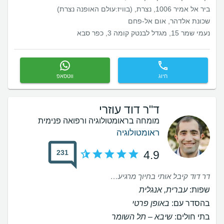
ביר אל אמיר 1006, נצרת, (בוויז:עולם האופנה נצרת)
שכונת אלדהר, אום אל-פחם
נעמי שמר 15, מגדל לבנטק קומה 3, כפר סבא
חיוג
ווטסאפ
ד"ר דוד עוזרי
מומחה בראומטולוגיה ורפואה פנימית
ראומטולוגיה
231
4.9
דר דוד קיבל אותי בחיוך מרגיע, שמע את הבעיה שלי, בדק אותי, ונתן את דעתו המקצועית תוך הסבר ברור, והפנה אותי להמשך טיפול בהתאם למסקנותיו. ממליץ בחום.
שפות:
עברית, אנגלית
בהסדר עם:
באופן פרטי
בתי חולים:
שיבא – תל השומר