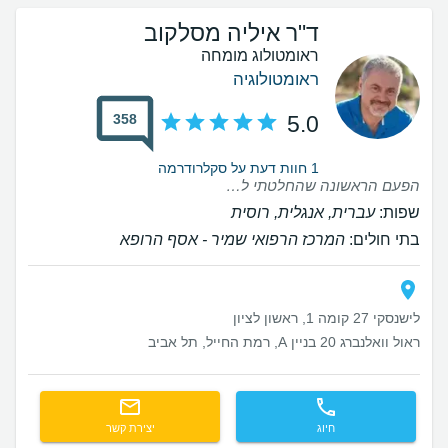
ד"ר איליה מסלקוב
ראומטולוג מומחה
ראומטולוגיה
358
5.0
1 חוות דעת על סקלרודרמה
הפעם הראשונה שהחלטתי לכתוב ביקורת על רופא! מעולם לא פגשתי רופא מוכשר כל כך כמו איליה מסלקוב! הרגליים שלי כאבו מאוד, ושום דבר בבית לא עזר. נסעתי לקרובי משפחה בישראל, והם הציעו לי לבקר את הד״ר איליה מסלקוב. הוא הקדיש לי הרבה זמן, רשם לי טיפול, וכיום אני מרגיש מצוין! אני ממליץ בחום על הראומטולוג הזה, איליה מסלקוב! תודה רבה לו!
שפות:
עברית, אנגלית, רוסית
בתי חולים:
המרכז הרפואי שמיר - אסף הרופא
לישנסקי 27 קומה 1, ראשון לציון
ראול וואלנברג 20 בניין A, רמת החייל, תל אביב
חיוג
יצירת קשר