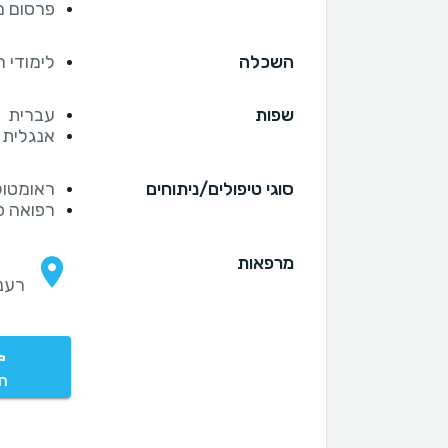
פרסום מ
השכלה
לימודי 
שפות
עברית
אנגלית
סוגי טיפולים/ניתוחים
ראומטול
רפואה פ
מרפאות
רענ
חי