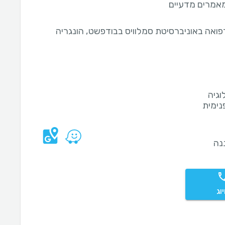
אמרים מדעיים
רפואה באוניברסיטת סמלוויס בבודפשט, הונגריה
וגיה
נימית
נה
וג