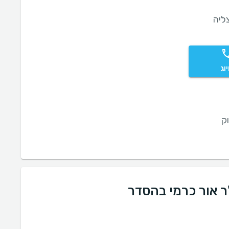
ליה
וג
ק
ר אור כרמי בהסדר