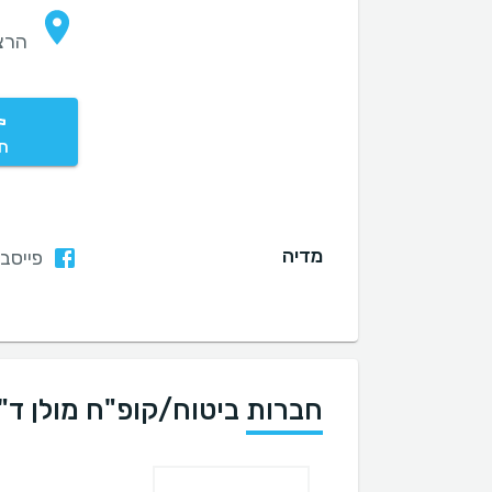
הרצ
חי
מדיה
פייסבו
חברות ביטוח/קופ"ח מולן ד"