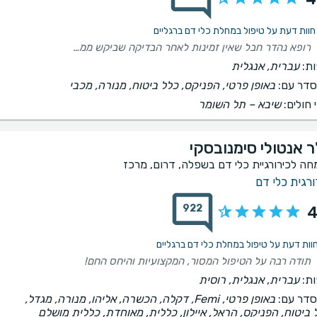
רופא נהדר חבל שאין זמינות לאחר הבדיקה שביקש ממני לעשות
ת:
עברית, אנגלית
דר עם:
באופן פרטי, הפניקס, כלל ביטוח, מנורה, מכבי
 חולים:
שיבא – תל השומר
 אנטולי סימנובסקי‎
חה לכירורגיית כלי דם בשפלה, דרום, מרכז
ורגית כלי דם
922
4
​תודה רבה על הטיפול המסור, המקצועיות והיחס החם!
ת:
עברית, אנגלית, רוסית
דר עם:
באופן פרטי, Femi, דקלה, הכשרה, אליהו, מנורה, מגדל,
 ביטוח, הפניקס, הראל, איילון, כללית, מאוחדת, כללית מושלם