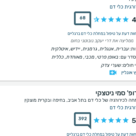
ורגית כלי דם
68
4
ממליצה את דרי יעקב נובוטני בחום
ת:
עברית, אנגלית, גרמנית, יידיש, איטלקית
דר עם:
באופן פרטי, מכבי, מאוחדת, כללית
 חולים:
שערי צדק
ץ אונליין
ופ' סמי ניטצקי
חה לכירורגיה של כלי דם בתל אביב, בחיפה ובקרית מוצקין
ורגית כלי דם
392
5