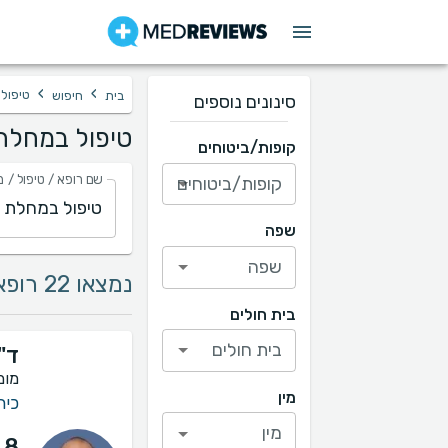
›
›
טיפול 
בית
חיפוש
סינונים נוספים
טיפול במחלת 
קופות/ביטוחים
שם רופא / טיפול / מ
קופות/ביטוחים
שפה
שפה
נמצאו 22 רופאים בתחום טיפול במחלת כלי דם ברגליים
בית חולים
בית חולים
ד"ר
מומ
מין
כיר
מין
.8