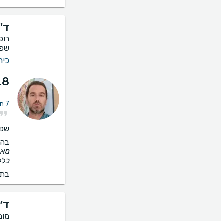
ד"ר
רופ
שפר
כיר
.8
7 חוות דעת על טיפול במחלת כלי דם ברגליים
שפו
בהס
מאו
כלל
בתי
ד״
מומ