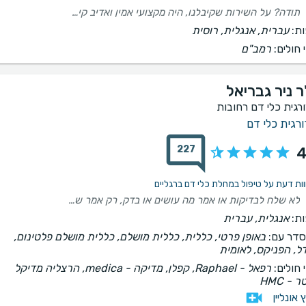
תודה? על השירות שקיבלנו, היה מקצועי אמין ואדיב קיבלנו הסבר מעמיק על הבעיה והפרופסור היה סבלני לכל שאלה תודה רבה!
ת:
עברית, אנגלית, רוסית
 חולים:
רמב"ם
ר ניר גבריאל
ורגית כלי דם רחובות
ורגית כלי דם
227
4
לא שלח לבדיקות או אמר מה עושים או בדק, רק אמר שזה כלום וזהו...מאוד לא מקצועי...יש ורידים וכאבים ואין זרימת דם מספקת וזה אמרו לה לפני שנה...
ת:
אנגלית, עברית
דר עם:
באופן פרטי, כללית, כללית מושלם, כללית מושלם פלטינום,
ל, הפניקס, לאומית
 חולים:
רפאל - Raphael, קפלן, ‫מדיקה - medica, הרצליה מדיקל
 - HMC
ץ אונליין