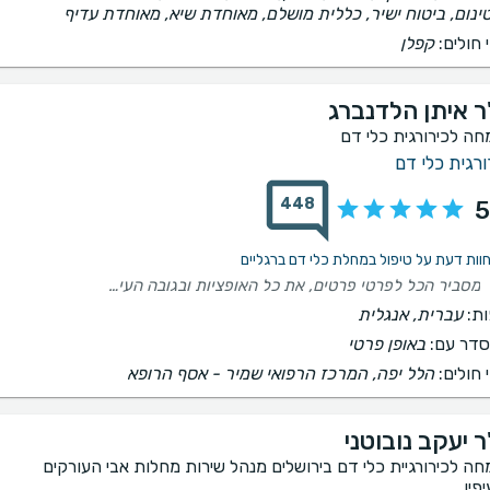
ינום, ביטוח ישיר, כללית מושלם, מאוחדת שיא, מאוחדת עדיף
 חולים:
קפלן
ר איתן הלדנברג
חה לכירורגית כלי דם
ורגית כלי דם
448
5
מסביר הכל לפרטי פרטים, את כל האופציות ובגובה העיניים. אווירה כיפית, קלילה ונינוחה, ממש מפיג את הלחץ. רופא נעים, אכפת לו מאוד מהמטופל. כיף לבוא לאבחון/ טיפול אצלו, ממליצה מהלב!
ת:
עברית, אנגלית
דר עם:
באופן פרטי
 חולים:
הלל יפה, המרכז הרפואי שמיר - אסף הרופא
ר יעקב נובוטני
חה לכירורגיית כלי דם בירושלים מנהל שירות מחלות אבי העורקים
פיו