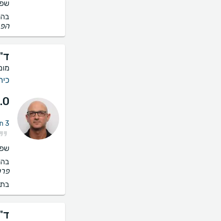
שפו
בהס
הפנ
ד"
מומ
כיר
.0
3 חוות דעת על טיפול במחלת כלי דם ברגליים
שפו
בהס
פרט
בתי
ד"