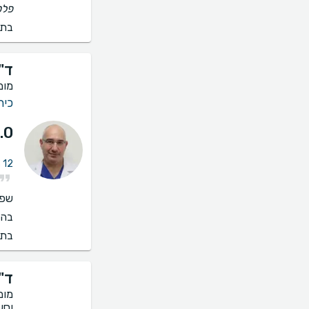
פלט
בתי
ד"
מומ
כיר
.0
12 חוות דעת על טיפול במחלת כלי דם ברגליים
שפו
בהס
בתי
ד"
מומ
וסעי