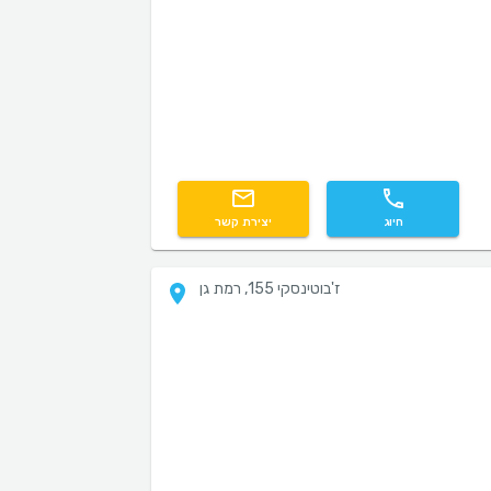
חיוג
יצירת קשר
ז'בוטינסקי 155, רמת גן