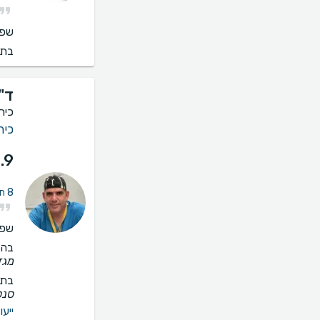
שפו
בתי
ד"
כיר
כיר
.9
8 חוות דעת על טיפול במחלת כלי דם ברגליים
שפו
בהס
מגד
בתי
סנטר
ייעו