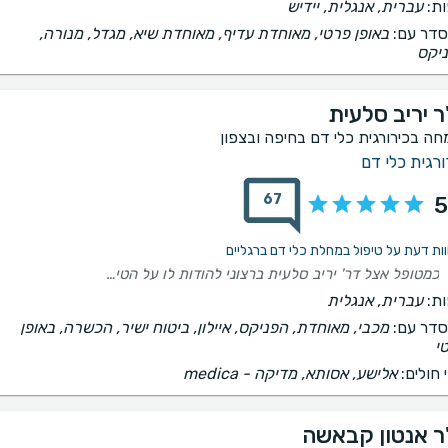
ת:
עברית, אנגלית, יידיש
דר עם:
באופן פרטי, מאוחדת עדיף, מאוחדת שיא, מגדל, מנורה,
יקס
ר יריב סלעית
חה בכירורגית כלי דם בחיפה ובצפון
ורגית כלי דם
67
5
כמטופל אצל דר' יריב סלעית ברצוני להודות לו על הטיפול המסור והמתחשב ותמיד בחיוך ובהבנה
ת:
עברית, אנגלית
דר עם:
מכבי, מאוחדת, הפניקס, איילון, ביטוח ישיר, הכשרה, באופן
י
 חולים:
אלישע, אסותא, ‫מדיקה - medica
ר אנטון קבאשה