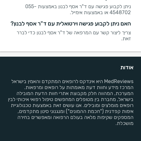
ניתן לקבוע פגישה עם ד"ר אסף לבנון באמצעות 055-
4548702 או באמצעות אימייל.
האם ניתן לקבוע פגישה וירטואלית עם ד"ר אסף לבנון?
צריך ליצור קשר עם המרפאה של ד"ר אסף לבנון כדי לברר
זאת.
אודות
MedReviews היא אינדקס לרופאים המתקדם והאמין בישראל
המרכז מידע וחוות דעת מאומתות על רופאים ומרפאות.
המערכת, המהווה חלק מקבוצת אתרי חוות הדעת המובילה
בישראל, מחברת בין מטופלים המחפשים טיפול רפואי איכותי לבין
רופאים מומלצים ומובילים. אנו עושים זאת באמצעות טכנולוגיית
אימות קפדנית ("חכמת ההמונים") ומנגנוני סינון מתקדמים,
המספקים שקיפות מלאה בעולם הרפואה ומאפשרים בחירה
מושכלת.