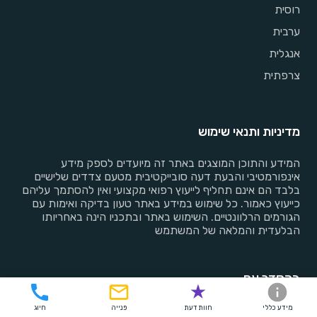
רוסית
ערבית
אנגלית
צרפתית
מדיניות ותנאי שימוש
המידע והתוכן המוצגים באתר זה מיועדים לספק מידע
אינפורמטיבי והבעת דעה סובייקטיבית מטעם צדדים שלישיים
בלבד הם אינם תחליף לייעוץ רפואי מקצועי ואין להסתמך עליהם
כייעוץ כאמור. כל שימוש במידע באתר טעון בדיקה ואימות עם
הגורמים הרלוונטיים. השימוש באתר ובתכניו הינה באחריותו
הבלעדית והמלאה של המשתמש
בהסדר עם
הראל
מידע כללי
חוות דעת
פנייה
חיוג