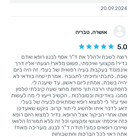
20.09.2024
אושרה
, טבריה
5.0
רוצה לשבח ולהלל את ד"ר אסף לבנון רופא ואדם
נדיר! מקצועי ואיכפתי, פשוט מלאך! הגעתי אליו דרך
אינפומד בעקבות בעיה רפואית של בעלי. זה היה ביום
שבת, כתבתי וחיכיתי לתגובה . אמרתי שזה בוודאי לא
יהיה בשבת, אמתין ליום ראשון, עד שיענה לי.
להפתעתי הרבה תוך פחות מחצי שעה קיבלתי טלפון
ממנו. באדיבות ובסובלנות , הקשיב וייעץ לי מה לעשות
ואף עזר לי למצוא רופא שמתאים לבעיה של בעלי.
דאג לדבר איתו ולהשיג לי תור קרוב. ביקש שאעדכן
אותו אחרי הביקור אצל הרופא. נדיר למצוא היום רופא
כזה איכפתי אנושי ומקצועי וכל זה ללא תמורה! הלוואי
שיירבו רופאים כמוך! תודה ד"ר לבנון, מעריכה מאוד!
אתה ראוי לכל הברכות והתשבוחות