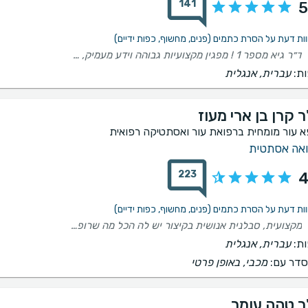
141
5
ד״ר גיא מספר 1 ! מפגין מקצועיות גבוהה וידע מעמיק, תוך מתן הסבר ברור ומרגיע לאורך כל התהליך. היחס האישי שלו והסבלנות, תורמים מאוד לתחושת הביטחון שלי כמטופל. ממליץ בחום לכל מי שמחפש טיפול רפואי ברמה גבוהה לצד אנושיות ואכפתיות.
ת:
עברית, אנגלית
 קרן בן ארי מעוז
א עור מומחית ברפואת עור ואסתטיקה רפואית
אה אסתטית
223
4
מקצועית, סבלנית אנושית בקיצור יש לה הכל מה שרופאה צריכה
ת:
עברית, אנגלית
דר עם:
מכבי, באופן פרטי
ר טהה עומר