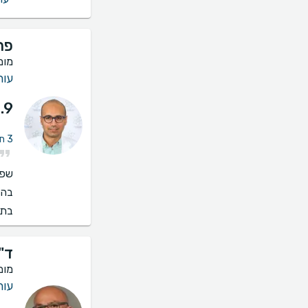
פרו
מומ
עור 
.9
3 חוות דעת על הסרת כתמים (פנים, מחשוף, כפות ידיים)
שפו
בהס
בתי
ד"
מומ
עור 