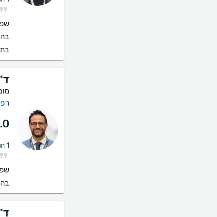
שפו
בהס
בתי
ד"
מומ
רפו
.0
1 חוות דעת על הסרת כתמים (פנים, מחשוף, כפות ידיים)
שפו
בהס
ד"