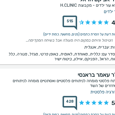
 עור ילדים - מקבוצת H.CLINIC
 ילדים
515
4
הטיפול והיחס במקום היה מעולה אבל בשיחה המקדימה קיבלתי אינפורמציה שגויה לגבי ההחזר שאקבל מהביטוח ורק על סמך זה קבעתי את התור, כשבפועל במקום עצמו נאמר לי שאני לא יכולה לקבל את ההחזר כפי שאמרו לי טרם הטיפול אשמח למענה
ת:
עברית, אנגלית
דר עם:
כללית, מאוחדת, לאומית, באופן פרטי, מגדל, מנורה, כלל
וח, הראל, הפניקס, איילון, ביטוח ישיר
ר עאמר בראנסי
ח פלסטי מומחה לניתוחים פלסטיים ואסתטיים מומחה לניתוחים
זרים של השד
ורגיה פלסטית
428
5