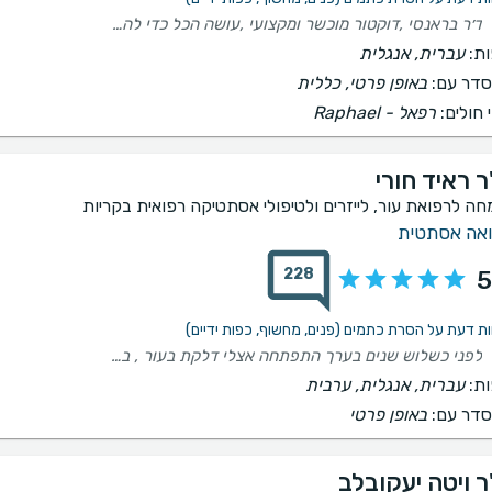
ד׳ר בראנסי ,דוקטור מוכשר ומקצועי ,עושה הכל כדי להגיע לתוצאה מעולה, אכפתי ודואג ומתעניין לשלום המנותח . ממליצה בחום רופא מספר 1!!
ת:
עברית, אנגלית
דר עם:
באופן פרטי, כללית
 חולים:
רפאל - Raphael
ר ראיד חורי
חה לרפואת עור, לייזרים ולטיפולי אסתטיקה רפואית בקריות
אה אסתטית
228
5
לפני כשלוש שנים בערך התפתחה אצלי דלקת בעור , במשך שלוש השנים הלכתי אצל הרבה רופאים , אף אחד מהרופאים לא הצליח לתת לי את הטיפול המתאים בעבורי , וכמעט איבדתי תקווה שאני אוכל להבריא מהדלקת . לפני כחצי שנה בערך שמעתי הרבה המלצות על הרופא ראיד חורי מהרבה אנשים . למרות שכמעט איבדתי תקווה , והיה לי קשה להאמין שיש רופא שיכול לתת לי את הטיפול המתאים עבורי החלטתי לתת הזדמנות אחרונה לקבוע תור אצל הרופא ראיד חורי כבר מהמפגש הראשון שלי יחד עם הרופא ראיד חורי כבר חזרה בי התקווה שאני אוכל להבריא . הרופא היה אנושי , קשוב , אכפתי וזה בא על ידי ביטוי כאשר הרופא ניהל איתי שיחה עידוד שדרכה הרופא חיזק אותי ושיתף שיש הטיפול המתאים עבור הדלקת בנוסף הרופא היה מקצועי , כאשר ניהל עמי שיחה נוספת שדרכה נתן לי את הסבר המקצועי על הטיפול לארוך כל מפגשי הטיפול הרופא היה סבלני , אכפתי , נעים הליכות ומקצועי בטיפול . כיום לאחר כמה חודשים הרופא הצליח לטפל בדלק בצורה המתאימה וכן הצלחתי להבריא לסיכום , הרופא ראיד חורי אחד הרופאים הטובים בארץ
ת:
עברית, אנגלית, ערבית
דר עם:
באופן פרטי
ר ויטה יעקובלב