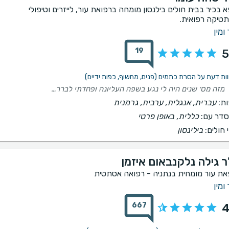
א בכיר בבית חולים בילנסון מומחה ברפואת עור, לייזרים וטיפולי
טיקה רפואית.
ומין
19
5
מזה מס׳ שנים היה לי נגע בשפה העליונה ופחדתי לברר לגביו, הגעתי לד״ר עומר לביקור בנושא אחר ושאלתי לגבי הנגע, ד״ר עומר נתן אבחנה מדוייקת ומאחר והנגע הפריע לי אסטטית המליץ לי על הסרה בלייזר,- הנגע הוסר ובפתולוגיה אובחן כתקין- בדיוק כפי שאיבחן ד״ר עומר טיפולים מסוג זה קשים לי מאחר ואני סובלת מתסמונת החלוק הלבן( לחץ מרופאים) אבל ד״ר עומר דאג להרגיע, נתן יחס חם אישי ומקצועי והתוצאה- מושלמת!! תודה לעומר וצוות מרפאתו על היחס המסור והמקצועי- ממליצה בחום!!
ת:
עברית, אנגלית, ערבית, גרמנית
דר עם:
כללית, באופן פרטי
 חולים:
בילינסון
ר גילה נלקנבאום איזמן
את עור מומחית בנתניה - רפואה אסתטית
ומין
667
4