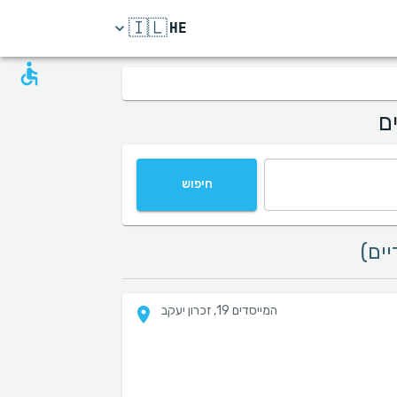
🇮🇱
HE
ם
חיפוש
המייסדים 19, זכרון יעקב