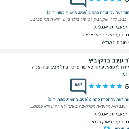
פנינו לדר' שקולניק לטיפול בילד בן 6. היא היתה סבלנית ביותר, מקסימה, עדינה ועם גישה נהדרת לילדים שגרמה לו לשתף פעולה באופן מלא ולצאת בחוויה טובה מהטיפול. ממליצה בחום רב.
ת:
עברית, אנגלית
דר עם:
מכבי, באופן פרטי
 חולים:
רמב"ם
ר עינב ברקוביץ
חית לרפואת עור.רופא עור פרטי. בתל אביב ובהרצליה
ומין
537
5
עינב היא הרופאה המדהימה ביותר. לא רק שהיא פנטסטית בעבודתה והעבודה שלה ללא דופי, היא גם בן אדם נפלא. אני לא יכול להמליץ עליה מספיק
ת:
עברית, אנגלית
דר עם:
באופן פרטי
ץ אונליין