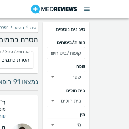
›
›
הסרת כ
בית
חיפוש
סינונים נוספים
הסרת כתמים (
קופות/ביטוחים
שם רופא / טיפול / מ
קופות/ביטוחים
שפה
שפה
נמצאו 91 רופאים בתחום הסרת כתמים (פנים, מחשוף, כפות ידיים)
בית חולים
בית חולים
ד"
מומ
מין
עור 
מין
.0