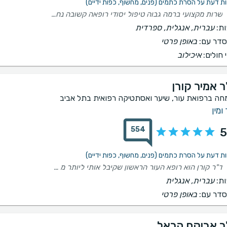
שרות מקצועי ברמה גבוה טיפול יסודי רופאה קשובה נחמדה וחביבה
ת:
עברית, אנגלית, ספרדית
דר עם:
באופן פרטי
 חולים:
איכילוב
ר אמיר קורן
חה ברפואת עור, שיער ואסתטיקה רפואית בתל אביב
ומין
554
5
ד"ר קורן הוא רופא העור הראשון שקיבל אותי ליותר מ 5 דקות. התייחס בצורה רצינית לתלונות שלי, והציע טיפול יסודי כדי למצוא את מקור התלונה.
ת:
עברית, אנגלית
דר עם:
באופן פרטי
ר אביקם הראל