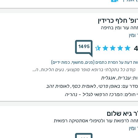
פ' חלף כרידין
חה עור ומין בחיפה
ומין
1495
4
קודם כל נתקלתי ברופא סופר מקצועי. נעים הליכות. התקבלתי בחיוך מה שנדיר במחוזותינו על אף שהייתי האחרונה בתור. תודה רבה על שירות מקצועי.
ת:
עברית, אנגלית
דר עם:
באופן פרטי, לאומית כסף, לאומית זהב
 חולים:
המרכז הרפואי לגליל - נהריה
ר גיא שלום
חה לרפואת עור ולטיפולי אסתטיקה רפואית
ומין