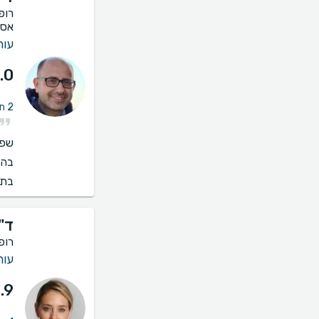
רופ
אסת
עור 
.0
2 חוות דעת על הסרת כתמים (פנים, מחשוף, כפות ידיים)
שפו
בהס
בתי
ד"
רופ
עור 
.9