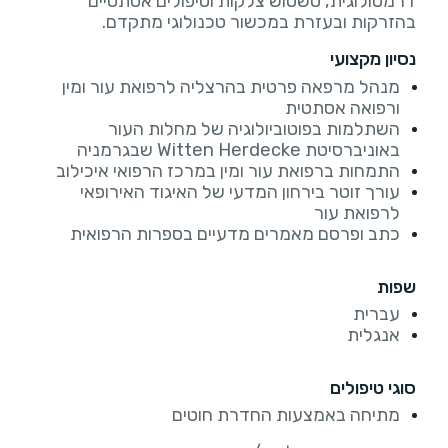
דרמטולוגית, טשטוש צלקות וטיפולים אסתטיים
בהזרקות ובעזרת במכשור טכנולוגי מתקדם.
נסיון מקצועי
מנהל מרפאה פרטית בהרצליה לרפואת עור ומין
ורפואה אסתטית
השתלמות בפוטוביולוגיה של מחלות העור
באוניברסיטת Witten Herdecke שבגרמניה
התמחות ברפואת עור ומין במרכז הרפואי איכילוב
עורך זוטר בירחון המדעי של האיגוד האירופאי
לרפואת עור
כתב ופרסם מאמרים מדעיים בספרות הרפואית
שפות
עברית
אנגלית
סוגי טיפולים
מתיחה באמצעות החדרת חוטים