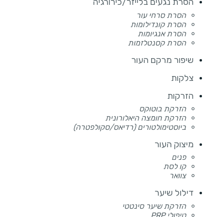
הסרת נגעים בלייזר/כירורגיה
הסרת סרחי עור
הסרת קונדילומות
הסרת אנגיומות
הסרת קסנטלזמות
שיפור מרקם העור
צלקות
הזרקות
הזרקת בוטוקס
הזרקת חומצה היאלורונית
ביוסטימולטורים (רדיאס/סקולפטרה)
מיצוק העור
פנים
קו לסת
צוואר
דילול שיער
הזרקת שיער סינטטי
טיפולי PRP