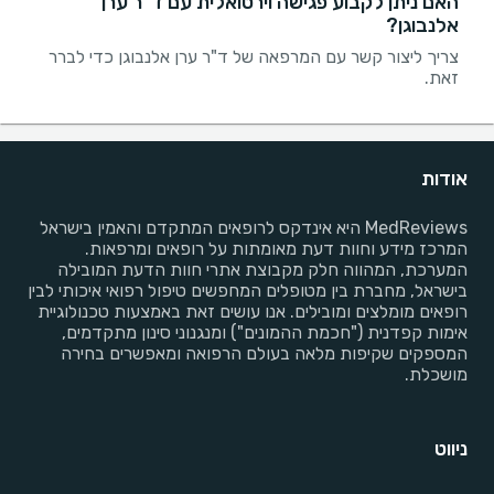
האם ניתן לקבוע פגישה וירטואלית עם ד"ר ערן
אלנבוגן?
צריך ליצור קשר עם המרפאה של ד"ר ערן אלנבוגן כדי לברר
זאת.
אודות
MedReviews היא אינדקס לרופאים המתקדם והאמין בישראל
המרכז מידע וחוות דעת מאומתות על רופאים ומרפאות.
המערכת, המהווה חלק מקבוצת אתרי חוות הדעת המובילה
בישראל, מחברת בין מטופלים המחפשים טיפול רפואי איכותי לבין
רופאים מומלצים ומובילים. אנו עושים זאת באמצעות טכנולוגיית
אימות קפדנית ("חכמת ההמונים") ומנגנוני סינון מתקדמים,
המספקים שקיפות מלאה בעולם הרפואה ומאפשרים בחירה
מושכלת.
ניווט