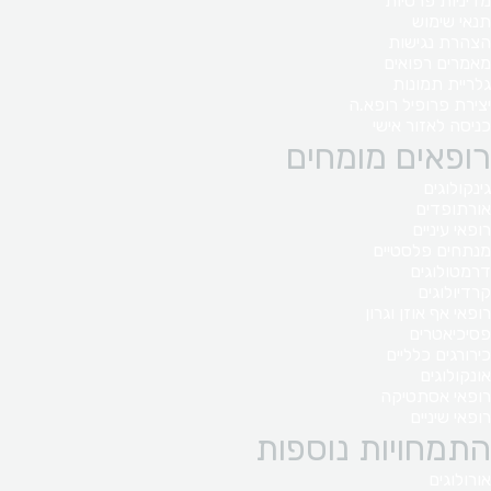
מדיניות פרטיות
תנאי שימוש
הצהרת נגישות
מאמרים רפואים
גלריית תמונות
יצירת פרופיל רופא.ה
כניסה לאזור אישי
רופאים מומחים
גינקולוגים
אורתופדים
רופאי עיניים
מנתחים פלסטיים
דרמטולוגים
קרדיולוגים
רופאי אף אוזן וגרון
פסיכיאטרים
כירורגים כלליים
אונקולוגים
רופאי אסתטיקה
רופאי שיניים
התמחויות נוספות
אורולוגים