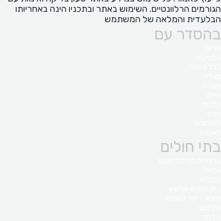
הגורמים הרלוונטיים. השימוש באתר ובתכניו הינה באחריותו
הבלעדית והמלאה של המשתמש
בהסדר עם
הראל
הפניקס
כלל ביטוח
מגדל
מנורה
איילון
כללית
מכבי
מאוחדת
לאומית
בתי חולים
הרצליה מדיקל סנטר
רפאל
אסותא
בית חולים אלישע
שיבא - תל השומר
איכילוב
הדסה