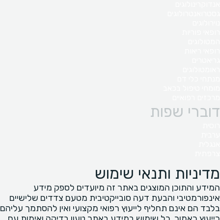
אנדוקרינולוגים
גסטרואנטרולוגים
נוירולוגים
רופאי פוריות
המטולוגים
רופאי ריאות
גריאטרים
ראומטולוגים
מנתחי כלי דם
מומחי טיפול בכאב
מרכזים רפואיים
דוברי שפות
רוסית
ערבית
אנגלית
צרפתית
מדיניות ותנאי שימוש
המידע והתוכן המוצגים באתר זה מיועדים לספק מידע
אינפורמטיבי והבעת דעה סובייקטיבית מטעם צדדים שלישיים
בלבד הם אינם תחליף לייעוץ רפואי מקצועי ואין להסתמך עליהם
כייעוץ כאמור. כל שימוש במידע באתר טעון בדיקה ואימות עם