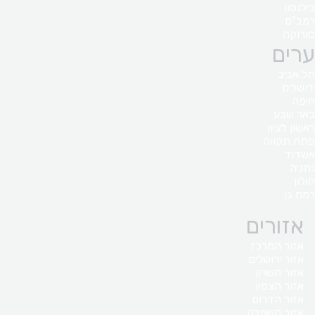
בילנסון
רמב"ם
סורוקה
ערים
תל אביב
ירושלים
חיפה
באר שבע
ראשון לציון
פתח תקווה
אשדוד
נתניה
חולון
רמת גן
אזורים
אזור המרכז
אזור ירושלים
אזור השרון
אזור הצפון
אזור הדרום
אזור השפלה