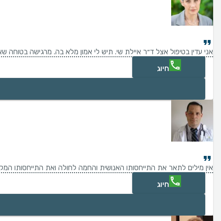
אני עדין בטיפול אצל ד״ר איילת שי. תיש לי אמון מלא בה. מרגישה בטוחה שא
חיוג
אין מילים לתאר את התייחסותו האנושית והחמה לחולה ואת התייחסותו המקצוע
חיוג