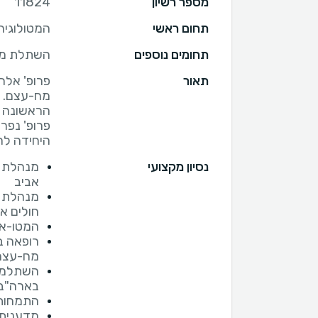
מספר רשיון
11824
תחום ראשי
המטולוגיה 
תחומים נוספים
השתלת מח
תאור
פרופ' אלה
מח-עצם. 
פרופ' נפר
היחידה לה
נסיון מקצועי
מנהלת מ
אביב
מנהלת ה
חולים אי
המטו-או
רופאה ב
מח-עצם 
השתלמות
בארה"ב
התמחות 
מדענית 