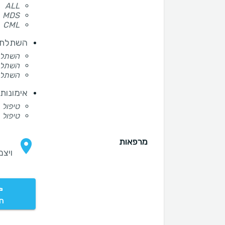
ALL
MDS
CML
השתלת 
השתלת
השתלת 
השתלת
אימונות
טיפול בתאי CART ל
טיפול 
מרפאות
ויצמן 14, תל
חי