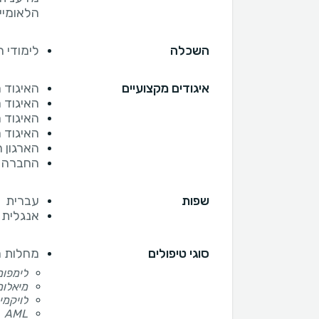
הלאומיי
השכלה
לימודי 
איגודים מקצועיים
האיגוד 
האיגוד ה
האיגוד הא
האיגוד הא
הארגון ה
החברה ה
שפות
עברית
אנגלית
סוגי טיפולים
מחלות ה
לימפומ
מיאלומ
לויקמי
AML